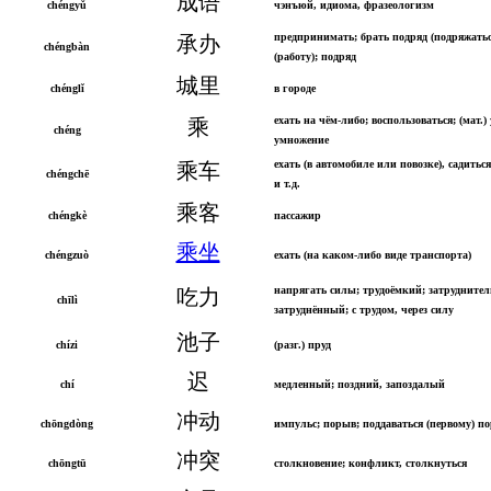
成语
chéngyǔ
чэнъюй, идиома, фразеологизм
предпринимать; брать подряд (подряжатьс
承办
chéngbàn
(работу); подряд
城里
chénglǐ
в городе
ехать на чём-либо; воспользоваться; (мат.)
乘
chéng
умножение
ехать (в автомобиле или повозке), садиться
乘车
chéngchē
и т.д.
乘客
chéngkè
пассажир
乘坐
chéngzuò
ехать (на каком-либо виде транспорта)
напрягать силы; трудоёмкий; затрудните
吃力
chīlì
затруднённый; с трудом, через силу
池子
chízi
(разг.) пруд
迟
chí
медленный; поздний, запоздалый
冲动
chōngdòng
импульс; порыв; поддаваться (первому) п
冲突
chōngtū
столкновение; конфликт, столкнуться