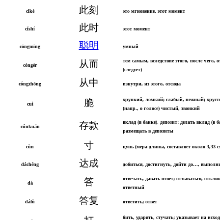
此刻
cǐkè
это мгновение, этот момент
此时
cǐshí
этот момент
聪明
cōngming
умный
тем самым, вследствие этого, после чего, 
从而
cóngér
(следует)
从中
cóngzhōng
изнутри, из этого, отсюда
хрупкий, ломкий; слабый, нежный; хруст
脆
cuì
(напр., о голосе) чистый, звонкий
вклад (в банке), депозит; делать вклад (в б
存款
cúnkuǎn
размещать в депозиты
寸
cùn
цунь (мера длины, составляет около 3,33 с
达成
dáchéng
добиться, достигнуть, дойти до…, выполн
отвечать, давать ответ; отзываться, откли
答
dá
ответный
答复
dáfù
ответить; ответ
бить, ударять, стучать; указывает на исхо