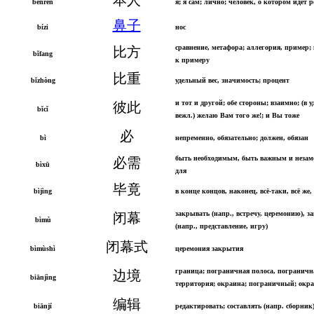
běnrén
я; я сам; лично; человек, о котором идёт р
鼻子
bízi
нос
сравнение, метафора; аллегория, пример;
比方
bǐfang
к примеру
比重
bǐzhòng
удельный вес, значимость; процент
и тот и другой; обе стороны; взаимно; (в 
彼此
bǐcǐ
вежл.) желаю Вам того же!; и Вы тоже
必
bì
непременно, обязательно; должен, обязан
быть необходимым, быть важным и неза
必需
bìxū
для
毕竟
bìjìng
в конце концов, наконец, всё-таки, всё же
закрывать (напр., встречу, церемонию), з
闭幕
bìmù
(напр., представление, игру)
闭幕式
bìmùshì
церемония закрытия
граница; пограничная полоса, пограничн
边境
biānjìng
территория; окраина; пограничный; окр
编辑
biānjí
редактировать; составлять (напр. сборник