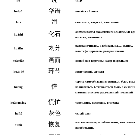
hǔ
тигр
华语
huáyǔ
китайский язык
滑
huá
скользить; гладкий; скользкий
окаменелость; окаменение; ископаемые ор
化石
huàshí
остатки; окаменеть
разграничивать, разбивать на…, делить,
划分
huàfēn
классифицировать; разграничение
画面
huàmiàn
общий вид картины, кадр (в фильме)
环节
huánjié
звено (цепи), сегмент
терять самообладание; теряться, быть в па
慌
huāng
волноваться, беспокоиться; быть в смятен
(замешательстве); растерянный, нервный
慌忙
huāngmáng
торопливо, поспешно, в спешке
灰色
huīsè
серый цвет
восстановление; возобновление; восстанав
恢复
huīfù
возобновлять