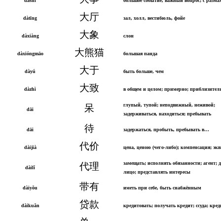
dàshì
большое событие, важный вопрос; с разма
大厅
dàtīng
зал, холл, вестибюль, фойе
大象
dàxiàng
слон
大熊猫
dàxióngmāo
большая панда
大于
dàyú
быть больше, чем
大致
dàzhì
в общем и целом; примерно; приблизител
глупый, тупой; неподвижный, неживой;
呆
dāi
задерживаться, находиться; пребывать
待
dāi
задержаться, пробыть, пребывать в…
代价
dàijià
цена, ценою (чего-либо); компенсация; эк
замещать; исполнять обязанности; агент; 
代理
dàilǐ
лицо; представлять интересы
带有
dàiyǒu
иметь при себе, быть снабжённым
贷款
dàikuǎn
кредитовать; получать кредит; ссуда; кред