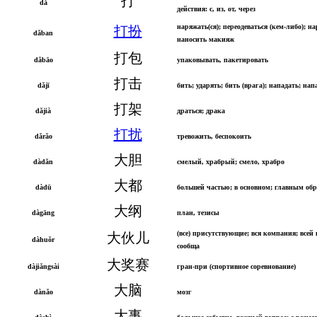
打
dǎ
действия: с, из, от, через
наряжать(ся); переодеваться (кем-либо); на
打扮
dǎban
наносить макияж
打包
dǎbāo
упаковывать, пакетировать
打击
dǎjī
бить; ударять; бить (врага); нападать; на
打架
dǎjià
драться; драка
打扰
dǎrǎo
тревожить, беспокоить
大胆
dàdǎn
смелый, храбрый; смело, храбро
大都
dàdū
большей частью; в основном; главным об
大纲
dàgāng
план, тезисы
(все) присутствующие; вся компания; всей
大伙儿
dàhuǒr
сообща
大奖赛
dàjiǎngsài
гран-при (спортивное соревнование)
大脑
dànǎo
мозг
大事