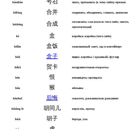
号召
hàozhào
звать, призывать (к чему-либо); призыв
合并
hébìng
соединять, объединять, сливать, аннексия
составлять; слагаться из чего-либо, синтез
合成
héchéng
синтетический
盒
hé
коробка; коробка (чего-либо)
盒饭
héfàn
упакованный ланч, еда в контейнере
盒子
hézi
ящик; коробка с крышкой; футляр
贺卡
hèkǎ
поздравительная открытка
恨
hèn
ненавидеть; презирать
猴
hóu
обезьяна
后悔
hòuhuǐ
сожалеть, раскаиваться; раскаяние
胡同儿
hútòng ér
переулок, проезд
胡子
húzi
борода, усы
虎