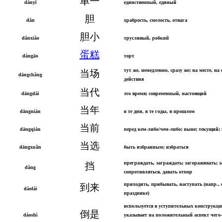
单一
dānyī
единственный, единый
胆
dǎn
храбрость, смелость, отвага
胆小
dǎnxiǎo
трусливый, робкий
蛋糕
dàngāo
торт
тут же, немедленно, сразу же; на месте, на 
当场
dāngchǎng
действия
当代
dāngdài
это время; современный, настоящий
当年
dāngnián
в те дни, в те годы, в прошлом
当前
dāngqián
перед кем-либо/чем-либо; ныне; текущий;
当选
dāngxuǎn
быть избранным; избраться
преграждать, заграждать; загораживать; 
挡
dǎng
сопротивляться, давать отпор
приходить, прибывать, наступать (напр., 
到来
dàolái
празднике)
используется в уступительных конструкци
倒是
dàoshì
указывает на положительный аспект чего-