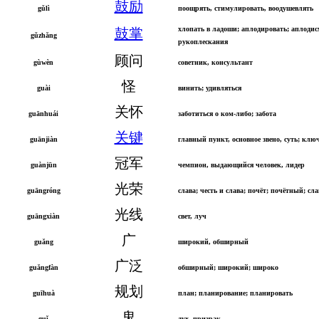
鼓励
gǔlì
поощрять, стимулировать, воодушевлять
хлопать в ладоши; аплодировать; аплоди
鼓掌
gǔzhǎng
рукоплескания
顾问
gùwèn
советник, консультант
怪
guài
винить; удивляться
关怀
guānhuái
заботиться о ком-либо; забота
关键
guānjiàn
главный пункт, основное звено, суть; клю
冠军
guànjūn
чемпион, выдающийся человек, лидер
光荣
guāngróng
слава; честь и слава; почёт; почётный; сл
光线
guāngxiàn
свет, луч
广
guǎng
широкий, обширный
广泛
guǎngfàn
обширный; широкий; широко
规划
guīhuà
план; планирование; планировать
鬼
guǐ
дух, призрак