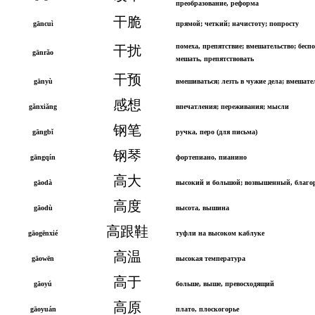
преобразование, реформа
干脆
gāncuì
прямой; четкий; начистоту; попросту
помеха, препятствие; вмешательство; бесп
干扰
gānrǎo
мешать, препятствовать
干预
gānyù
вмешиваться; лезть в чужие дела; вмешате
感想
gǎnxiǎng
впечатления; переживания; мысли
钢笔
gāngbǐ
ручка, перо (для письма)
钢琴
gāngqín
фортепиано, пианино
高大
gāodà
высокий и большой; возвышенный, благ
高度
gāodù
высота, вышина
高跟鞋
gāogēnxié
туфли на высоком каблуке
高温
gāowēn
высокая температура
高于
gāoyú
больше, выше, превосходящий
高原
gāoyuán
плато, плоскогорье