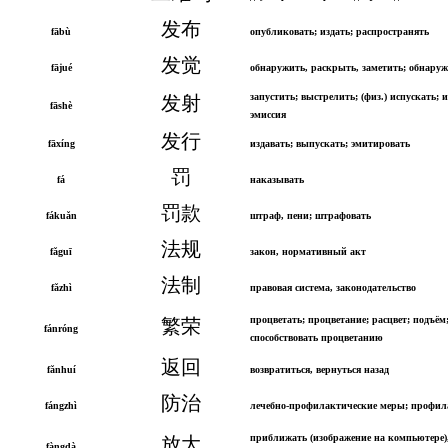
发布
fābù
опубликовать; издать; распространять
发觉
fājué
обнаружить, раскрыть, заметить; обнаруж
запустить; выстрелить; (физ.) испускать; 
发射
fāshè
эмиссия
发行
fāxíng
издавать; выпускать; эмитировать
罚
fá
наказывать
罚款
fákuǎn
штраф, пени; штрафовать
法规
fǎguī
закон, нормативный акт
法制
fǎzhì
правовая система, законодательство
процветать; процветание; расцвет; подъём
繁荣
fánróng
способствовать процветанию
返回
fǎnhuí
возвратиться, вернуться назад
防治
fángzhì
лечебно-профилактические меры; профил
приближать (изображение на компьютере)
放大
fàngdà