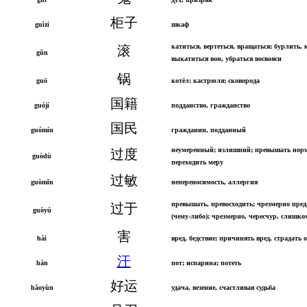
柜子
guìzi
шкаф
катиться, вертеться, вращаться; бурлить, 
滚
gǔn
выкатиться вон, убраться восвояси
锅
guō
котёл; кастрюля; сковорода
国籍
guójí
подданство, гражданство
国民
guómín
гражданин, подданный
неумеренный; излишний; превышать нор
过度
guòdù
переходить меру
过敏
guòmǐn
непереносимость, аллергия
превышать, превосходить; чрезмерно пред
过于
guòyú
(чему-либо); чрезмерно, чересчур, слишко
害
hài
вред, бедствие; причинять вред, страдать о
汗
hàn
пот; испарина; потеть
好运
hǎoyùn
удача, везение, счастливая судьба