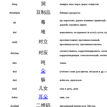
洞
dòng
пещера; яма; нора; дыра; отверстие
豆制品
dòuzhìpǐn
бобовые продукты
яд; наркотик; дурное влияние; ядовитый;
毒
dú
дурной; отравить (ядом)
堆
duī
наваливать; складывать (в кучу); куча; гр
противостояние; противоположный,
对立
duìlì
противополагать, противопоставлять
соответствовать, корреспондировать, соотв
对应
duìyìng
корреспонденция, гомологический, соотв
吨
dūn
тонна
朵
duǒ
(счётное слово для цветов, облаков и др.; г
躲
duǒ
избегать, прятаться
儿女
érnǚ
сын и дочь, дети
耳朵
ěrduo
уши, ухо
二维码
èrwéimǎ
двухмерный штрих-код, QR код