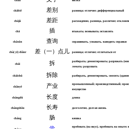
chāzi
вилка
差别
chābié
разница; отличие; дифференциальный
差距
chājù
расхождение, разница, различие; отклоне
插
chā
втыкать; всовывать; вставлять
查询
cháxún
спрашивать, узнавать, наводить справки
差（一）点儿
chà( yī) diǎnr
разница; отличие; отличаться от
разбирать; демонтировать; разряжать (мин
拆
chāi
ломать; разрушать
拆除
chāichú
разбирать, демонтировать, сносить (здание
промышленный; производственный; произ
产业
chǎnyè
имущество
长度
chángdù
длина
长寿
chángshòu
долголетие, долгая жизнь
肠
cháng
кишка
пробовать (на вкус), пробовать на опыте;
尝