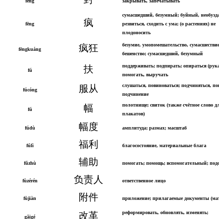
fēng
закрывать, запечатывать
сумасшедший, безумный; буйный, необузд
疯
fēng
резвиться, сходить с ума; (о растениях) не
плодоносить
безумие, умопомешательство, сумасшествие
疯狂
fēngkuáng
бешенство; сумасшедший, безумный
поддерживать; подпирать; опираться (рук
扶
fú
помогать, выручать
слушаться, повиноваться; подчиняться, по
服从
fúcóng
подчинение
полотнище; свиток (также счётное слово д
幅
fú
плакатов)
幅度
fúdù
амплитуда; размах; масштаб
福利
fúlì
благосостояние, материальные блага
辅助
fǔzhù
помогать; помощь; вспомогательный; под
负责人
fùzérén
ответственное лицо
附件
fùjiàn
приложение; прилагаемые документы (ма
реформировать, обновлять, изменять;
改革
gǎigé