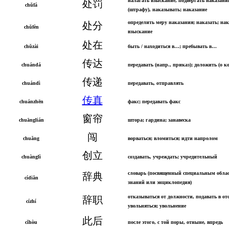
налагать взыскание, подвергать наказан
处罚
chǔfá
(штрафу), наказывать; наказание
определить меру наказания; наказать; нак
处分
chǔfèn
взыскание
处在
chǔzài
быть / находиться в…; пребывать в…
传达
chuándá
передавать (напр., приказ); доложить (о к
传递
chuándì
передавать, отправлять
传真
chuánzhēn
факс; передавать факс
窗帘
chuānglián
штора; гардина; занавеска
闯
chuǎng
ворваться; вломиться; идти напролом
创立
chuànglì
создавать, учреждать; учредительный
словарь (посвященный специальным обла
辞典
cídiǎn
знаний или энциклопедия)
отказываться от должности, подавать в от
辞职
cízhí
увольняться; увольнение
此后
cǐhòu
после этого, с той поры, отныне, впредь