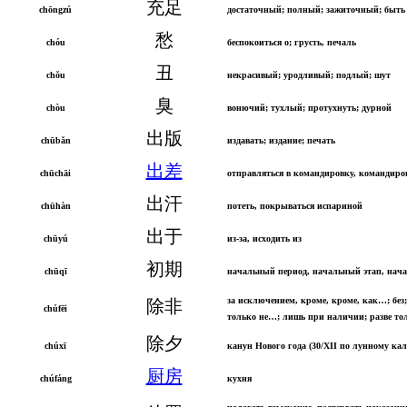
充足
chōngzú
достаточный; полный; зажиточный; быть
愁
chóu
беспокоиться о; грусть, печаль
丑
chǒu
некрасивый; уродливый; подлый; шут
臭
chòu
вонючий; тухлый; протухнуть; дурной
出版
chūbǎn
издавать; издание; печать
出差
chūchāi
отправляться в командировку, командиро
出汗
chūhàn
потеть, покрываться испариной
出于
chūyú
из-за, исходить из
初期
chūqī
начальный период, начальный этап, нача
за исключением, кроме, кроме, как…; без;
除非
chúfēi
только не…; лишь при наличии; разве т
除夕
chúxī
канун Нового года (30/XII по лунному ка
厨房
chúfáng
кухня