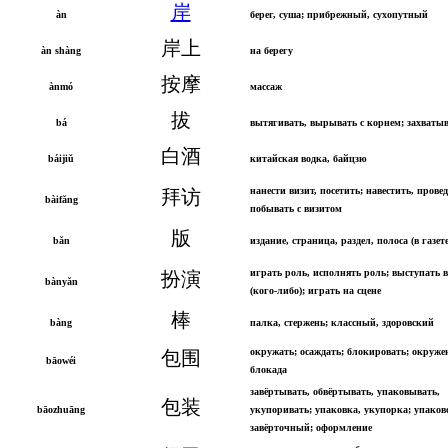
岸
àn
берег, суша; прибрежный, сухопутный
岸上
àn shàng
на берегу
按摩
ànmó
массаж
拔
bá
вытягивать, вырывать с корнем; захватыв
白酒
báijiǔ
китайская водка, байцзю
нанести визит, посетить; навестить, провед
拜访
bàifǎng
побывать с визитом
版
bǎn
издание, страница, раздел, полоса (в газете
играть роль, исполнять роль; выступать 
扮演
bànyǎn
(кого-либо); играть на сцене
棒
bàng
палка, стержень; классный, здоровский
окружать; осаждать; блокировать; окружен
包围
bāowéi
блокада
завёртывать, обвёртывать, упаковывать,
包装
bāozhuāng
укупоривать; упаковка, укупорка; упако
завёрточный; оформление