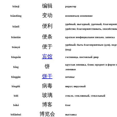
编辑
biānji
редактор
变动
biàndòng
изменяться; изменение
удобный, выгодный, удачный, благоприя
便利
biànlì
удобство; благоприятствовать, способствов
便条
biàntiáo
краткое неофициальное письмо, записка
удобный; быть благоприятным (для), подс
便于
biànyú
(под)
宾馆
bīnguǎn
гостиница, постоялый двор
круглая лепешка, блин; предмет в форме 
饼
bǐng
лепешки
饼干
bǐnggān
печенье
病毒
bìngdú
вирус; вирусный
玻璃
bōli
стекло, стеклянный, стекольный
博客
bókè
блог
博览会
bólǎnhuì
выставка