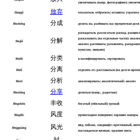
увеличивать (напр. фотографию); увелич
放弃
fàngqì
отказаться, отбросить; оставить; утратить
分成
fēnchéng
делить на, разбивать на; процентная доля
распадаться, разлагаться; распад, расщепл
раскалывать (на отдельные части); анали
分解
fēnjiě
анализ; рассеивать; разъяснять, раскрыват
пунктам, звеньям)
分类
fēnlèi
классифицировать, сортировать
分离
fēnlí
отделять от; расставаться (на долгое время
分析
fēnxī
анализировать; аналитический; анализ
分享
fēnxiǎng
делиться (напр., радостью)
丰收
fēngshōu
богатый (обильный) урожай
风度
fēngdù
превосходное поведение; хорошие манеры
вид, пейзаж, ландшафт; престижный, впе
风光
fēngguāng
наслаждаться жизнью, красиво жить
封