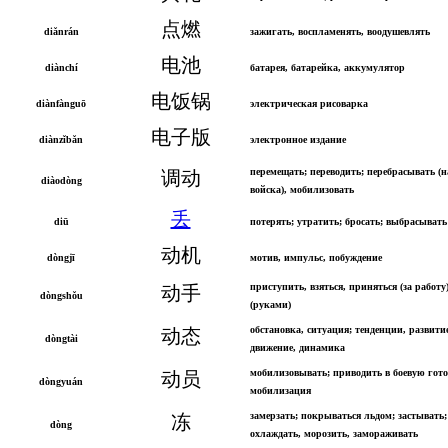
点燃
diǎnrán
зажигать, воспламенять, воодушевлять
电池
diànchí
батарея, батарейка, аккумулятор
电饭锅
diànfànguō
электрическая рисоварка
电子版
diànzǐbǎn
электронное издание
перемещать; переводить; перебрасывать (н
调动
diàodòng
войска), мобилизовать
丢
diū
потерять; утратить; бросать; выбрасывать
动机
dòngjī
мотив, импульс, побуждение
приступить, взяться, приняться (за работу
动手
dòngshǒu
(руками)
обстановка, ситуация; тенденции, развити
动态
dòngtài
движение, динамика
мобилизовывать; приводить в боевую гото
动员
dòngyuán
мобилизация
замерзать; покрываться льдом; застывать;
冻
dòng
охлаждать, морозить, замораживать