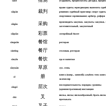
cāicè
угадывать, предполагать; догадка, предп
право судить; юрисдикция; выносить суде
裁判
cáipàn
решение; судебный приговор; спорт судить
спортивное соревнование; арбитр, рефери
производить закупки, закупать; закупки, 
采购
cǎigòu
заготовительный, закупочный
彩票
cǎipiào
лотерейный билет
餐馆
cānguǎn
ресторан
餐厅
cāntīng
столовая, ресторан
餐饮
cānyǐn
еда и напитки
草原
cǎoyuán
луг, степь
книга (напр., записей); альбом; том; книг
册
cè
экземпляр
последовательность; порядок; уровень;
层次
céngcì
(административная) инстанция
вилка, вилы; вилкообразный; брать вилк
叉
chā
протыкать
叉子