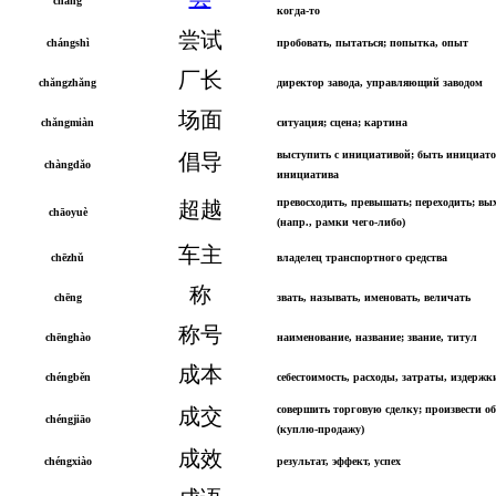
cháng
когда-то
尝试
chángshì
пробовать, пытаться; попытка, опыт
厂长
chǎngzhǎng
директор завода, управляющий заводом
场面
chǎngmiàn
ситуация; сцена; картина
выступить с инициативой; быть инициат
倡导
chàngdǎo
инициатива
превосходить, превышать; переходить; вы
超越
chāoyuè
(напр., рамки чего-либо)
车主
chēzhǔ
владелец транспортного средства
称
chēng
звать, называть, именовать, величать
称号
chēnghào
наименование, название; звание, титул
成本
chéngběn
себестоимость, расходы, затраты, издержк
совершить торговую сделку; произвести о
成交
chéngjiāo
(куплю-продажу)
成效
chéngxiào
результат, эффект, успех