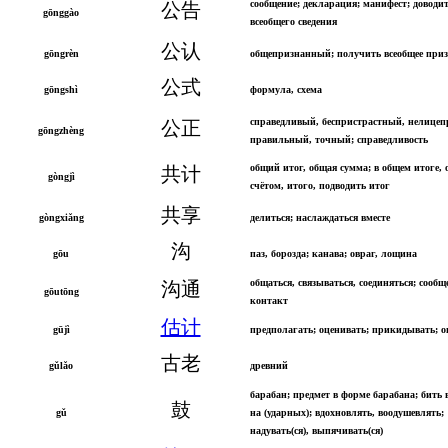
сообщение; декларация; манифест; доводит
公告
gōnggào
всеобщего сведения
公认
gōngrèn
общепризнанный; получить всеобщее при
公式
gōngshì
формула, схема
справедливый, беспристрастный, нелице
公正
gōngzhèng
правильный, точный; справедливость
общий итог, общая сумма; в общем итоге,
共计
gòngjì
счётом, итого, подводить итог
共享
gòngxiǎng
делиться; наслаждаться вместе
沟
gōu
паз, борозда; канава; овраг, лощина
общаться, связываться, соединяться; сообще
沟通
gōutōng
контакт
估计
gūjì
предполагать; оценивать; прикидывать; о
古老
gǔlǎo
древний
барабан; предмет в форме барабана; бить 
鼓
gǔ
на (ударных); вдохновлять, воодушевлять;
надувать(ся), выпячивать(ся)