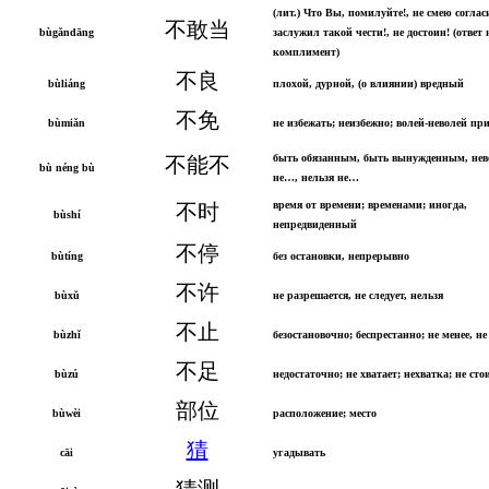
(лит.) Что Вы, помилуйте!, не смею согласи
不敢当
bùgǎndāng
заслужил такой чести!, не достоин! (ответ 
комплимент)
不良
bùliáng
плохой, дурной, (о влиянии) вредный
不免
bùmiǎn
не избежать; неизбежно; волей-неволей пр
быть обязанным, быть вынужденным, не
不能不
bù néng bù
не…, нельзя не…
время от времени; временами; иногда,
不时
bùshí
непредвиденный
不停
bùtíng
без остановки, непрерывно
不许
bùxǔ
не разрешается, не следует, нельзя
不止
bùzhǐ
безостановочно; беспрестанно; не менее, н
不足
bùzú
недостаточно; не хватает; нехватка; не сто
部位
bùwèi
расположение; место
猜
cāi
угадывать
猜测