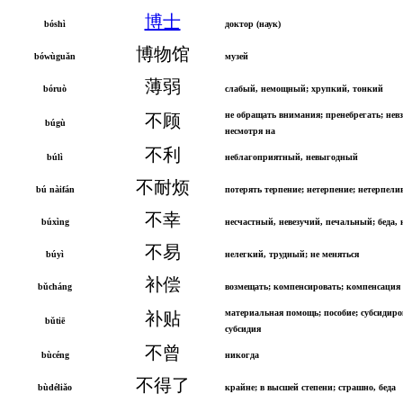
博士
bóshì
доктор (наук)
博物馆
bówùguǎn
музей
薄弱
bóruò
слабый, немощный; хрупкий, тонкий
не обращать внимания; пренебрегать; невз
不顾
búgù
несмотря на
不利
búlì
неблагоприятный, невыгодный
不耐烦
bú nàifán
потерять терпение; нетерпение; нетерпел
不幸
búxìng
несчастный, невезучий, печальный; беда, 
不易
búyì
нелегкий, трудный; не меняться
补偿
bǔcháng
возмещать; компенсировать; компенсация
материальная помощь; пособие; субсидиро
补贴
bǔtiē
субсидия
不曾
bùcéng
никогда
不得了
bùdéliǎo
крайне; в высшей степени; страшно, беда