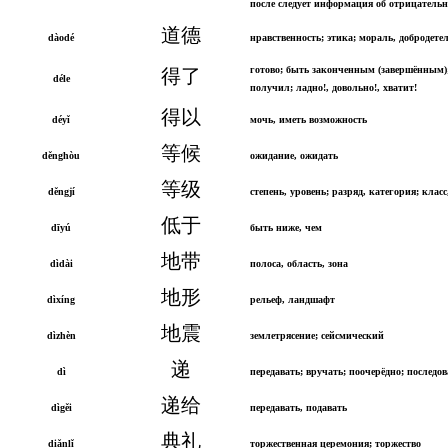
после следует информация об отрицательн
道德
dàodé
нравственность; этика; мораль, добродете
готово; быть законченным (завершённым)
得了
déle
получил; ладно!, довольно!, хватит!
得以
déyǐ
мочь, иметь возможность
等候
děnghòu
ожидание, ожидать
等级
děngjí
степень, уровень; разряд, категория; класс
低于
dīyú
быть ниже, чем
地带
dìdài
полоса, область, зона
地形
dìxíng
рельеф, ландшафт
地震
dìzhèn
землетрясение; сейсмический
递
dì
передавать; вручать; поочерёдно; последо
递给
dìgěi
передавать, подавать
典礼
diǎnlǐ
торжественная церемония; торжество