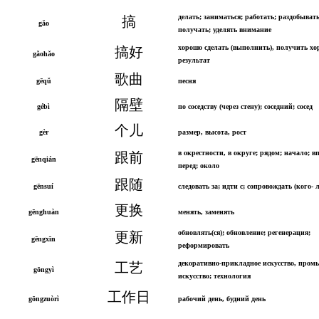
делать; заниматься; работать; раздобывать
搞
gǎo
получать; уделять внимание
хорошо сделать (выполнить), получить х
搞好
gǎohǎo
результат
歌曲
gēqǔ
песня
隔壁
gébì
по соседству (через стену); соседний; сосед
个儿
gèr
размер, высота, рост
в окрестности, в округе; рядом; начало; в
跟前
gēnqián
перед; около
跟随
gēnsuí
следовать за; идти с; сопровождать (кого- 
更换
gēnghuàn
менять, заменять
обновлять(ся); обновление; регенерация;
更新
gēngxīn
реформировать
декоративно-прикладное искусство, про
工艺
gōngyì
искусство; технология
工作日
gōngzuòrì
рабочий день, будний день