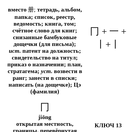
вместо
册;
тетрадь, альбом,
папка; список, реестр,
ведомость; книга, том;
冂 + 一 +
счётное слово для книг;
снизанные бамбуковые
丨+丨
дощечки (для письма);
ист.
патент на должность;
свидетельство на титул;
приказ о назначении; план,
стратагема;
уст.
возвести в
ранг; занести в списки;
написать (на дощечке); Цэ
(фамилия)
冂
jiōng
открытая местность,
КЛЮЧ 13
границы, перевёрнутая