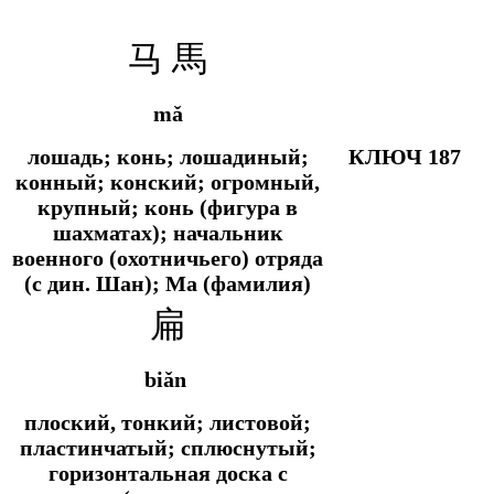
马 馬
mǎ
лошадь; конь; лошадиный;
КЛЮЧ 187
конный; конский; огромный,
крупный; конь (фигура в
шахматах); начальник
военного (охотничьего) отряда
(с дин. Шан); Ма (фамилия)
扁
biǎn
плоский, тонкий; листовой;
пластинчатый; сплюснутый;
горизонтальная доска с