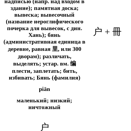
надписью (напр. над входом в
здание); памятная доска;
вывеска; вывесочный
(название иероглифического
почерка для вывесок, с дин.
户 +
冊
Хань); бянь
(административная единица в
деревне, равная 里, или 300
дворам); различать,
выделять; устар. вм. 编
плести, заплетать; бить,
избивать; Бянь (фамилия)
piān
маленький; низкий;
ничтожный
户