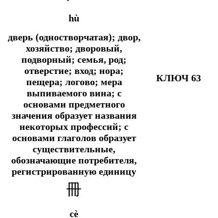
hù
дверь (одностворчатая); двор,
хозяйство; дворовый,
подворный; семья, род;
отверстие; вход; нора;
КЛЮЧ 63
пещера; логово; мера
выпиваемого вина; с
основами предметного
значения образует названия
некоторых профессий; с
основами глаголов образует
существительные,
обозначающие потребителя,
регистрированную единицу
冊
cè