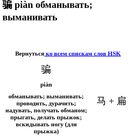
骗 piàn обманывать;
выманивать
Вернуться
ко всем спискам слов HSK
骗
piàn
обманывать; выманивать;
马 +
扁
проводить, дурачить;
надувать, получать обманом;
прыгать, делать прыжок;
вскидывать ногу (для
прыжка)