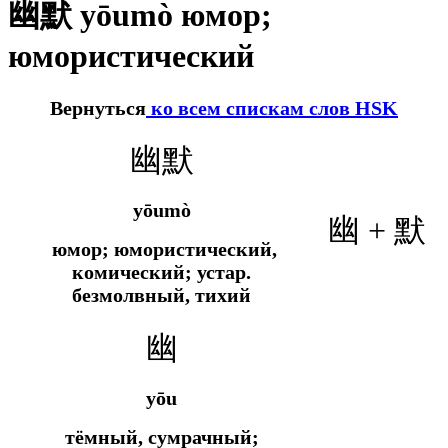
幽默 yōumò юмор;
юмористический
Вернуться
ко всем спискам слов HSK
幽默
yōumò
幽 + 默
юмор; юмористический,
комический;
устар.
безмолвный, тихий
幽
yōu
тёмный, сумрачный;