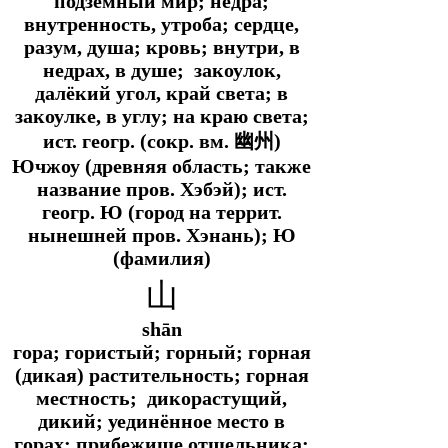
подземный мир; недра;
внутренность, утроба; сердце,
разум, душа; кровь; внутри, в
недрах, в душе; закоулок,
далёкий угол, край света; в
закоулке, в углу; на краю света;
ист. геогр.
(
сокр. вм.
幽州)
Ючжоу (древняя область; также
название пров. Хэбэй);
ист.
геогр.
Ю (город на террит.
нынешней пров. Хэнань); Ю
(фамилия)
山
shān
гора; гористый; горный; горная
(дикая) растительность; горная
местность; дикорастущий,
дикий; уединённое место в
горах; прибежище отшельника;