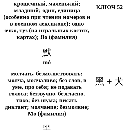
крошечный, маленький;
КЛЮЧ 52
младший; один, единица
(особенно при чтении номеров и
в военном лексиконе); одно
очко, туз (на игральных костях,
картах); Яо (фамилия)
默
mò
молчать, безмолвствовать;
黑 + 犬
молча, молчаливо; без слов, в
уме, про себя; не подавать
голоса; беззвучно, безгласно,
тихо; без шума; писать
диктант; молчание; безмолвие;
Мо (фамилия)
黑