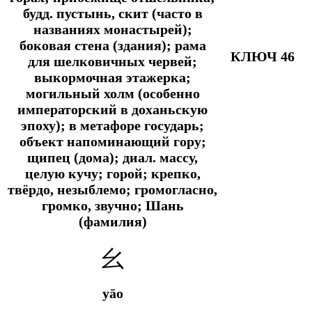
будд. пустынь, скит (часто в
названиях монастырей);
боковая стена (здания); рама
КЛЮЧ 46
для шелковичных червей;
выкормочная этажерка;
могильный холм (особенно
императорский в доханьскую
эпоху); в метафоре государь;
объект напоминающий гору;
щипец (дома); диал. массу,
целую кучу; горой; крепко,
твёрдо, незыблемо; громогласно,
громко, звучно; Шань
(фамилия)
幺
yāo