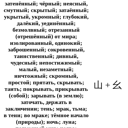
затенённый; чёрный; неясный,
смутный; скрытый; затаённый;
укрытый, укромный; глубокий,
далёкий, уединённый;
безмолвный; отрезанный
(отрешённый) от мира;
изолированный, одинокий;
заброшенный; сокровенный,
таинственный; дивный,
чудесный; непостижимый;
малый, незаметный;
ничтожный; скромный,
простой; прятать, скрывать;
山 + 幺
таить; покрывать, прикрывать
(собой); зарывать (в землю);
заточать, держать в
заключении; тень; мрак, тьма;
в тени; во мраке; тёмное начало
(природы); ночь; луна;