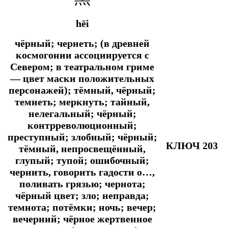
hēi
чёрный; чернеть; (в древней
космогонии ассоциируется с
Севером; в театральном гриме
— цвет маски положительных
персонажей); тёмный, чёрный;
темнеть; меркнуть; тайный,
нелегальный; чёрный;
контрреволюционный;
преступный; злобный; чёрный;
КЛЮЧ 203
тёмный, непросвещённый,
глупый; тупой; ошибочный;
чернить, говорить гадости о…,
поливать грязью; чернота;
чёрный цвет; зло; неправда;
темнота; потёмки; ночь; вечер;
вечерний; чёрное жертвенное