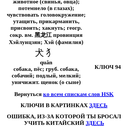
животное (свинья, овца);
потемнело (в глазах);
чувствовать головокружение;
утащить, прикарманить,
присвоить; хакнуть; геогр.
сокр. вм. 黑龙江 провинция
Хэйлунцзян; Хэй (фамилия)
犬 犭
quǎn
КЛЮЧ 94
собака, пёс;
груб.
собака,
собачий; подлый, мелкий;
уничижит.
щенок (о сыне)
Вернуться
ко всем спискам слов HSK
КЛЮЧИ В КАРТИНКАХ
ЗДЕСЬ
ОШИБКА, ИЗ-ЗА КОТОРОЙ ТЫ БРОСАЛ
УЧИТЬ КИТАЙСКИЙ
ЗДЕСЬ