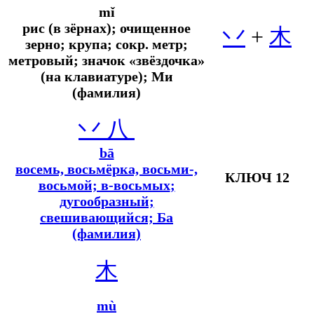
mǐ
рис (в зёрнах); очищенное
丷
+
木
зерно; крупа;
сокр.
метр;
метровый; значок «звёздочка»
(на клавиатуре); Ми
(фамилия)
丷
八
bā
восемь, восьмёрка, восьми-,
КЛЮЧ 12
восьмой; в-восьмых
;
дугообразный;
свешивающийся; Ба
(фамилия)
木
mù