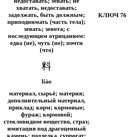
недоставать; зевать; не
хватать, недоставать;
задолжать, быть должным;
КЛЮЧ 76
приподнимать (часть тела);
зевать; зевота; с
последующим отрицанием:
едва (не), чуть (не); почти
(что)
料
liào
материал, сырьё; материя;
дополнительный материал,
приклад; корм; кормовые;
фураж; кормовой;
стекловидное вещество, страз;
имитация под драгоценный
камень; подделка, суррогат;