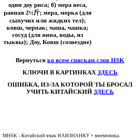
один доу риса; б) мера веса,
равная 2½斤; мера, мерка (для
сыпучих или жидких тел);
ковш, черпак; чаша, чашка;
сосуд (для вина, воды, из
тыквы); Доу, Ковш (созвездие)
Вернуться
ко всем спискам слов HSK
КЛЮЧИ В КАРТИНКАХ
ЗДЕСЬ
ОШИБКА, ИЗ-ЗА КОТОРОЙ ТЫ БРОСАЛ
УЧИТЬ КИТАЙСКИЙ
ЗДЕСЬ
#ключикитайскиеиероглиф #разбориероглифанаключи
#списоксловhsk1 #списоксловhsk1новыйстандарт #списоксловhsk2 #списоксловhsk2новытандарт #списоксловhsk3
#списоксловhsk3новыйстандарт #списоксловhsk4 #списоксловhsk4новыйстандарт #списоксловhsk5
#списоксловhsk5новыйстандарт #списоксловhsk6 #списоксловhsk6новыйстандар3.0
MHSK - Китайский язык НАИЗНАНКУ + мнемоника.