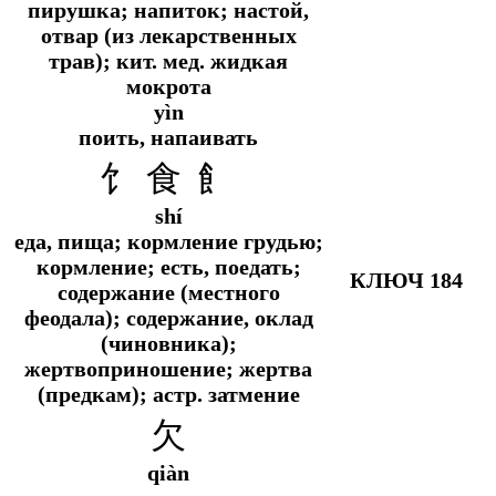
пирушка; напиток; настой,
отвар (из лекарственных
трав);
кит. мед.
жидкая
мокрота
yìn
поить, напаивать
饣 食 飠
shí
еда, пища; кормление грудью;
кормление; есть, поедать;
КЛЮЧ 184
содержание (местного
феодала); содержание, оклад
(чиновника);
жертвоприношение; жертва
(предкам);
астр. затмение
欠
qiàn