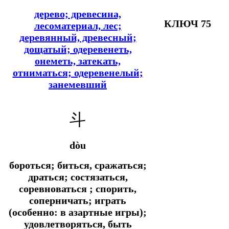
дерево; древесина,
КЛЮЧ 75
лесоматериал, лес;
деревянный, древесный;
дощатый; одеревенеть,
онеметь, затекать,
отниматься; одеревенелый;
занемевший
斗
dòu
бороться; биться, сражаться;
драться; состязаться,
соревноваться ; спорить,
соперничать; играть
(особенно: в азартные игры);
удовлетворяться, быть