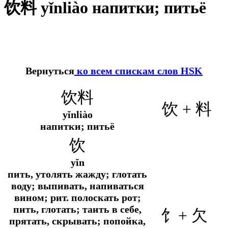
饮料 yǐnliào напитки; питьё
Вернуться
ко всем спискам слов HSK
饮料
饮 + 料
yǐnliào
напитки; питьё
饮
yǐn
пить, утолять жажду; глотать
воду; выпивать, напиваться
вином;
рит.
полоскать рот;
пить, глотать; таить в себе,
饣+
欠
прятать, скрывать; попойка,