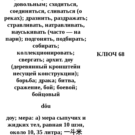
довольным; сходиться,
соединяться, сливаться (о
реках); дразнить, раздражать;
стравливать, натравливать,
науськивать (часто ― на
пари); подгонять, подбирать;
собирать;
коллекционировать;
КЛЮЧ 68
свергать; архит. доу
(деревянный кронштейн
несущей конструкции);
борьба; драка; битва,
сражение, бой; боевой;
бойцовый
dǒu
доу; мера: а) мера сыпучих и
жидких тел, равная 10 шэн,
около 10, 35 литра; 一斗米