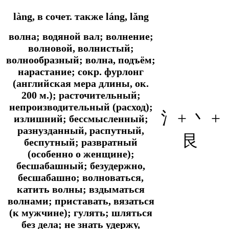
làng,
в coчeт. также
láng, lǎng
волна; водяной вал; волнение;
волновой, волнистый;
волнообразный; волна, подъём;
нарастание;
сокр.
фурлонг
(английская мера длины, ок.
200 м.); расточительный;
непроизводительный (расход);
氵+ 丶 +
излишний; бессмысленный;
разнузданный, распутный,
艮
беспутный; развратный
(особенно о женщине);
бесшабашный; безудержно,
бесшабашно; волноваться,
катить волны; вздыматься
волнами; приставать, вязаться
(к мужчине); гулять; шляться
без дела; не знать удержу,