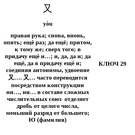
又
yòu
правая рука; снова, вновь,
опять; ещё раз; да ещё; притом,
к тому же; сверх того; в
придачу ещё и…; и, да, да и; да
ещё, да в придачу ещё и;
КЛЮЧ 29
соединяя антонимы, удвоение
又…. 又… часто переводится
посредством конструкции
ни…, ни… в составе сложных
числительных союз отделяет
дробь от целого числа,
меньший разряд от большего;
Ю (фамилия)