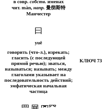
в совр.
собств.
именах
чит. màn,
напр.
曼彻斯特
Манчестер
曰
yuē
говорить (что-л.), изрекать;
гласить (с последующей
КЛЮЧ 73
прямой речью); зваться,
называться; называть; между
глаголами указывает на
последовательность действий;
эмфатическая начальная
частица
罒 网 罓⺳