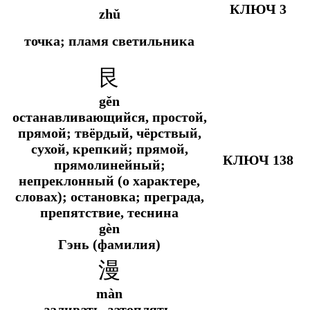
КЛЮЧ 3
zhǔ
точка; пламя светильника
艮
gěn
останавливающийся, простой,
прямой; твёрдый, чёрствый,
сухой, крепкий; прямой,
КЛЮЧ 138
прямолинейный;
непреклонный (о характере,
словах); остановка; преграда,
препятствие, теснина
gèn
Гэнь (фамилия)
漫
màn
заливать, затоплять,