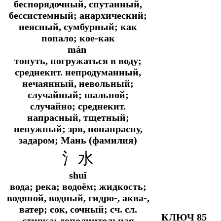
беспорядочный, спутанный,
бессистемный; анархический;
неясный, сумбурный; как
попало; кое-как
mán
тонуть, погружаться в воду;
среднекит.
непродуманный,
нечаянный, невольный;
случайный; шальной;
случайно;
среднекит.
напрасный, тщетный;
ненужный; зря, понапрасну,
задаром; Мань (фамилия)
氵水
shuǐ
вода; река; водоём; жидкость;
водяной, водный, гидро-, аква-,
ватер; сок, сочный;
сч. сл.
КЛЮЧ 85
стирка; дополнительная