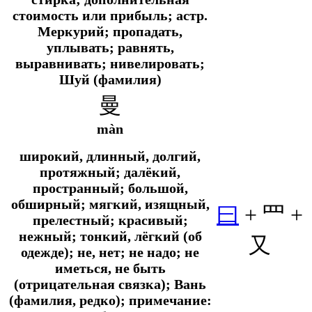
стоимость или прибыль;
астр.
Меркурий; пропадать,
уплывать; равнять,
выравнивать; нивелировать;
Шуй (фамилия)
曼
màn
широкий, длинный, долгий,
протяжный; далёкий,
пространный; большой,
обширный; мягкий, изящный,
曰
+ 罒 +
прелестный; красивый;
нежный; тонкий, лёгкий (об
又
одежде); не, нет; не надо; не
иметься, не быть
(отрицательная связка); Вань
(фамилия, редко); примечание: