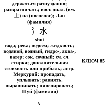
держаться разнузданно;
развратничать;
вост. диал.
(
вм.
上) на (послелог); Лан
(фамилия)
氵水
shuǐ
вода; река; водоём; жидкость;
водяной, водный, гидро-, аква-,
ватер; сок, сочный;
сч. сл.
КЛЮЧ 85
стирка; дополнительная
стоимость или прибыль;
астр.
Меркурий; пропадать,
уплывать; равнять,
выравнивать; нивелировать;
Шуй (фамилия)
丶