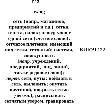
wǎng
сеть (напр., магазинов,
предприятий и т.д.), сетка,
тенёта, силок; невод; улов с
одной сети (счётное слово);
сетчатое плетение; имеющий
вид сетки, сетчатый; система,
КЛЮЧ 122
совокупность
(
напр.
учреждений,
предприятий, лиц, линий,
также родовое слово);
перен.
сети, путы; поймать в
сеть, выловить; опутать
паутиной, покрыть сетью
(чего-л.); расписывать
сетчатым узором, гравировать