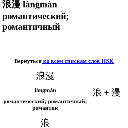
浪漫 làngmàn
романтический;
романтичный
Вернуться
ко всем спискам слов HSK
浪漫
làngmàn
浪 + 漫
романтический; романтичный;
романтик
浪