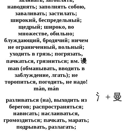
наводнять; заполнять собою,
заваливать; застилать;
широкий, беспредельный;
щедрый; широко, во
множестве, обильно;
блуждающий, бродячий; ничем
не ограниченный, вольный;
уходить в грязь; погрязать,
пачкаться, грязниться;
вм.
谩
man (обманывать, вводить в
заблуждение, лгать); не
торопиться, погодить, не надо!
màn, mán
氵+
曼
разливаться (на), выходить из
берегов; распространяться;
нависать; наслаиваться,
громоздиться; пачкать, марать;
подрывать, разлагать;