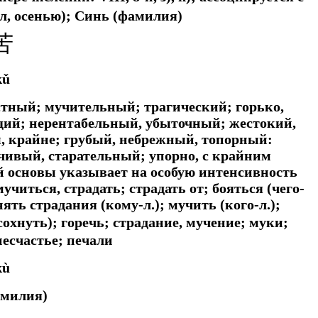
л, осенью); Синь (фамилия)
苦
kǔ
стный; мучительный; трагический; горько,
щий; нерентабельный, убыточный; жестокий,
, крайне; грубый, небрежный, топорный:
чивый, старательный; упорно, с крайним
ой основы указывает на особую интенсивность
учиться, страдать; страдать от; бояться (чего-
ять страдания (кому-л.); мучить (кого-л.);
охнуть); горечь; страдание, мучение; муки;
несчастье; печали
kù
амилия)