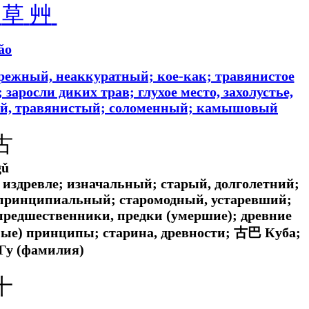
䒑
草
艸
ǎo
ебрежный, неаккуратный; кое-как; травянистое
заросли диких трав; глухое место, захолустье,
ной, травянистый; соломенный; камышовый
古
gǔ
 издревле; изначальный; старый, долголетний;
 принципиальный; старомодный, устаревший;
 предшественники, предки (умершие); древние
ные) принципы; старина, древности; 古巴 Куба;
Гу (фамилия)
十