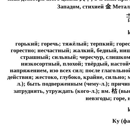
Западом, стихией 金 Метал
горький; горечь; тяжёлый; терпкий; горе
горестно; несчастный; жалкий, бедный, ни
страшный; сильный; чересчур, слишком
низкосортный, плохой; твёрдый, настой
напряжением, изо всех сил; после глагольн
действия; жестоко, глубоко, крайне, сильно; м
л.); быть подверженным (чему-л.); причин
затруднять, утруждать (кого-л.);
вм.
枯 (выс
невзгоды; горе, 
Ку (ф