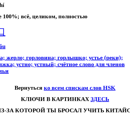
hí
се 100%; всё, целиком, полностью
口
ǒu
а; жерло; горловина; горлышко; устье (реки);
тяжка; устно; устный; счётное слово для членов
мьи
Вернуться
ко всем спискам слов HSK
КЛЮЧИ В КАРТИНКАХ
ЗДЕСЬ
ИЗ-ЗА КОТОРОЙ ТЫ БРОСАЛ УЧИТЬ КИТА