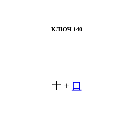
КЛЮЧ 140
十
+
口