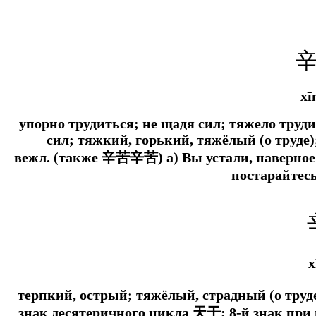
xī
упорно трудиться; не щадя сил; тяжело трудит
сил; тяжкий, горький, тяжёлый (о труде)
вежл.
(также 辛苦辛苦) а) Вы устали, наверное; б
постарайтесь
x
терпкий, острый; тяжёлый, страдный (о труд
знак десятеричного цикла 天干; 8-й знак при пе