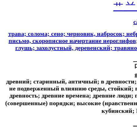
艹
c
трава; солома; сено; черновик, набросок; н
письмо, скорописное начертание иероглифов; 
глушь; захолустный, деревенский; травя
древний; старинный, античный; в древности;
не подверженный влиянию среды, стойкий;
древность; древние времена; древние люди;
(совершенные) порядки; высокие (нравствен
кубинский; 