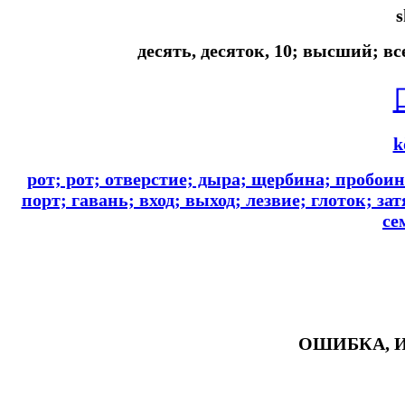
s
десять, десяток, 10; высший; в
k
рот; рот; отверстие; дыра; щербина; пробоин
порт; гавань; вход; выход; лезвие; глоток; за
се
ОШИБКА, 
#ключикитайскиеиероглиф #разбориероглифанаключи