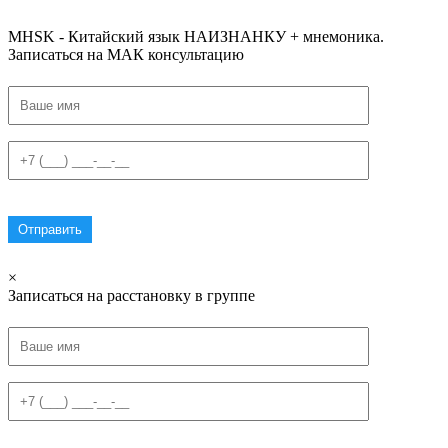
#списоксловhsk1 #списоксловhsk1новыйстандарт #списоксловhsk2 #списоксловhsk2новытандарт #списоксловhsk3 #списокс
MHSK - Китайский язык НАИЗНАНКУ + мнемоника.
Записаться на МАК консультацию
×
Записаться на расстановку в группе