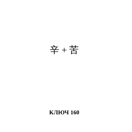
辛 + 苦
КЛЮЧ 160