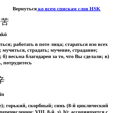
Вернуться
ко всем спискам слов HSK
辛苦
nkǔ
ься; работать в поте лица; стараться изо всех
; мучиться, страдать; мучение, страдание;
) весьма благодарен за то, что Вы сделали; в)
, потрудитесь
辛
īn
е); горький, скорбный; синь (8-й циклический
речислении: VIII, 8-й, з), h); ассоциируется с