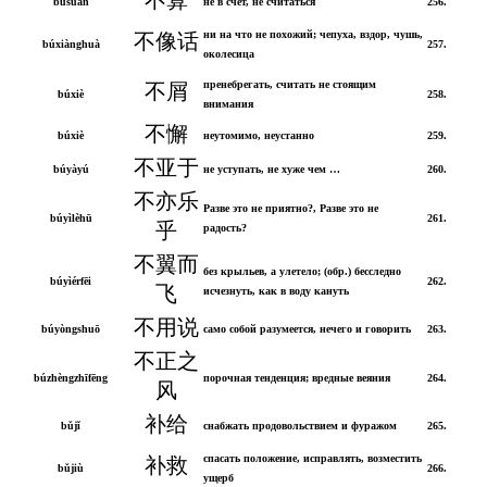
búsuàn
не в счет, не считаться
256.
ни на что не похожий; чепуха, вздор, чушь,
不像话
búxiànghuà
257.
околесица
пренебрегать, считать не стоящим
不屑
búxiè
258.
внимания
不懈
búxiè
неутомимо, неустанно
259.
不亚于
búyàyú
не уступать, не хуже чем …
260.
不亦乐
Разве это не приятно?, Разве это не
búyìlèhū
261.
乎
радость?
不翼而
без крыльев, а улетело; (обр.) бесследно
búyìérfēi
262.
飞
исчезнуть, как в воду кануть
不用说
búyòngshuō
само собой разумеется, нечего и говорить
263.
不正之
búzhèngzhīfēng
порочная тенденция; вредные веяния
264.
风
补给
bǔjǐ
снабжать продовольствием и фуражом
265.
спасать положение, исправлять, возместить
补救
bǔjiù
266.
ущерб