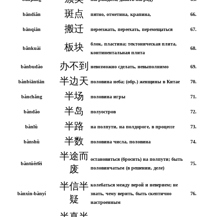
斑点
bāndiǎn
пятно, отметина, крапина,
66.
搬迁
bānqiān
переезжать, переехать, перемещаться
67.
блок, пластина; тектоническая плита,
板块
bǎnkuài
68.
континентальная плита
办不到
bànbudào
невозможно сделать, невыполнимо
69.
半边天
bànbiāntiān
половина неба; (обр.) женщины в Китае
70.
半场
bànchǎng
половина игры
71.
半岛
bàndǎo
полуостров
72.
半路
bànlù
на полпути, на полдороге, в процессе
73.
半数
bànshù
половина числа, половина
74.
半途而
остановиться (бросить) на полпути; быть
bàntúérfèi
75.
废
половинчатым (в решении, деле)
半信半
колебаться между верой и неверием; не
bànxìn-bànyí
знать, чему верить, быть скептично
76.
疑
настроенным
半真半