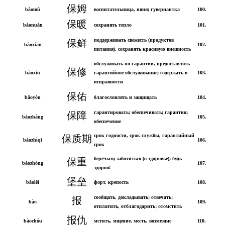
保姆
bǎomǔ
воспитательница, няня; гувернантка
100.
保暖
bǎonuǎn
сохранять тепло
101.
поддерживать свежесть (продуктов
保鲜
bǎoxiān
102.
питания), сохранять красивую внешность
обслуживать по гарантии, предоставлять
保修
bǎoxiū
гарантийное обслуживание; содержать в
103.
исправности
保佑
bǎoyòu
благословлять и защищать
104.
гарантировать; обеспечивать; гарантия;
保障
bǎozhàng
105.
обеспечение
срок годности, срок службы, гарантийный
保质期
bǎozhìqī
106.
срок
беречься; заботиться (о здоровье); будь
保重
bǎozhòng
107.
здоров!
堡垒
bǎolěi
форт, крепость
108.
сообщать, докладывать; отвечать;
报
bào
109.
отплатить, отблагодарить; отомстить
报仇
bàochóu
мстить, мщение, месть, возмездие
110.