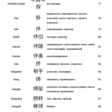
bànzhēn-bànjiǎ
полуправда
77.
假
наряжаться, переодеваться, играть,
扮
bàn
исполнять роль; корчить, строить
78.
(гримасу)
伴
bàn
сопровождать; партнер
79.
伴侣
bànlǚ
спутник; партнёр
80.
сопровождать; сопутствовать (чему-либо);
伴随
bànsuí
81.
сопутствующий, сопряжённый
伴奏
bànzòu
аккомпанировать
82.
拌
bàn
смешивать; бросать; ссориться
83.
帮手
bāngshǒu
ассистент, помощник
84.
绑
bǎng
связывать, перевязывать
85.
похитить человека; насильственно увести
绑架
bǎngjià
86.
(человека); киднеппинг
榜样
bǎngyàng
тип, образец, пример
87.
棒球
bàngqiú
бейсбол
88.