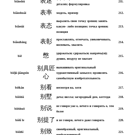
表述
biǎoshù
211.
деталях; формулировка
表率
biǎoshuài
модель, пример
212.
выразить свою точку зрения; занять
表态
biǎotài
какую- либо позицию; точка зрения;
213.
позиция
прославлять, отмечать, увековечивать,
表彰
biǎozhāng
214.
воспевать, хвалить
удержаться; сдержаться; напрячь(ся);
憋
biē
215.
душно, воздуху не хватает
别具匠
вынашивать оригинальный
biéjù-jiàngxīn
художественный замысел; проявлять
216.
心
самобытную изобретательность
别看
biékàn
несмотря на, хотя
217.
别墅
biéshù
дача; вилла; загородный дом, коттедж
218.
не говоря уже о, нечего и говорить о, тем
别说
biéshuō
219.
более
别提了
biétí le
и не говори, нечего даже говорить
220.
своеобразный, оригинальный,
别致
biézhì
221.
необыкновенный