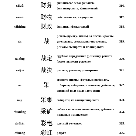
финансовое дело; финансы;
财务
cáiwù
316.
финансировать, финансовый
财物
cáiwù
собственность, имущество
317.
财政
cáizhèng
финансы; финансовый
318.
резать (бумагу, ткань) на части, кроить;
裁
cái
уменьшать, сокращать; определять,
319.
решать; выбирать и планировать
судебное определение (решение); решить
裁定
cáidìng
320.
(дело), вынести решение
裁决
cáijué
решить; решение, усмотрение
321.
срывать (цветы, фрукты); выбирать,
采
cǎi
отбирать, собирать; извлекать, добывать;
322.
внешний вид; поза; настроение
采集
cǎijí
собирать; коллекционировать
323.
добыча полезных ископаемых; добывать
采矿
cǎikuàng
324.
полезные ископаемые
彩电
cǎidiàn
цветной телевизор
325.
彩虹
cǎihóng
радуга
326.