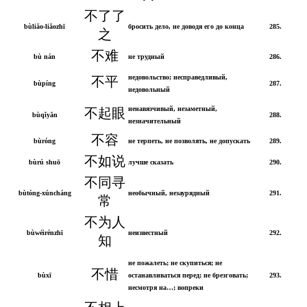
不了了
bùliǎo-liǎozhī
бросить дело, не доводя его до конца
285.
之
不难
bù nán
не трудный
286.
недовольство; несправедливый,
不平
bùpíng
287.
недовольный
ненавязчивый, незаметный,
不起眼
bùqǐyǎn
288.
незначительный
不容
bùróng
не терпеть, не позволять, не допускать
289.
不如说
bùrú shuō
лучше сказать
290.
不同寻
bùtóng-xúncháng
необычный, незаурядный
291.
常
不为人
bùwéirénzhī
неизвестный
292.
知
не пожалеть; не скупиться; не
不惜
bùxī
останавливаться перед; не брезговать;
293.
несмотря на…; вопреки