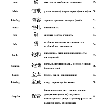
磅
bàng
фунт (мера веса); весы; взвешивать
89.
包袱
bāofu
узел (с вещами); (перен.) груз; бремя, обуза
90.
包容
bāoróng
терпеть, прощать; вмещать (в себя)
91.
包扎
bāozā
перевязывать
92.
剥
bāo
снимать кожуру, очищать
93.
глубокая кастрюля, котел; варить в
煲
bāo
94.
глубокой кастрюле/котле
насыщение, сатурация; насыщенность;
饱和
bǎohé
95.
насыщенный
полный, налитой (напр., о зерне), бодрый
饱满
bǎomǎn
96.
(напр., о духе)
宝库
bǎokù
(прям., перен.) сокровищница
97.
宝藏
bǎozàng
клад, сокровища, богатства
98.
брать на сохранение; сохранять (напр.
доверенные ценности); охранять;
保管
bǎoguǎn
99.
присматривать (напр. за домом); ручаться;
гарантировать, обеспечивать