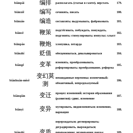
编排
biānpái
располагать (статьи в газете), верстать
179.
编写
biānxiě
сочинять, писать
180.
编造
biānzào
составлять; выдумывать, фабриковать
181.
подстёгивать, побуждать, понуждать,
鞭策
biāncè
182.
подгонять; стимулировать; импульс; хлыст
鞭炮
biānpào
хлопушка, петарда
183.
贬值
biǎnzhí
обесцениваться, девальвироваться
184.
изменять, преобразовывать,
变革
biàngé
185.
реформировать; преобразование, реформа
变幻莫
неожиданные перемены; изменчивый;
biànhuàn-mòcè
186.
测
обманчивый, непредсказуемый
процесс изменений; история образования
变迁
biànqiān
187.
(развития); сдвиг, изменение
мутировать, видоизменяться; изменение,
变异
biànyì
188.
вариация
перерождаться; дегенерировать;
деградировать, вырождаться;
变质
biànzhì
перерождение; дегенерация; порча;
189.