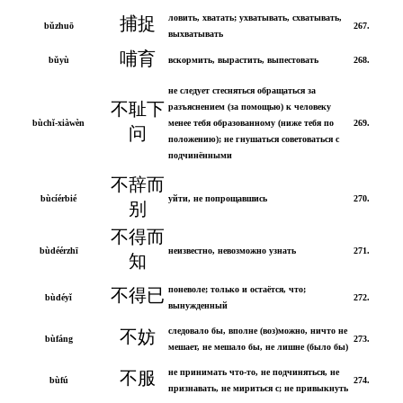
ловить, хватать; ухватывать, схватывать,
捕捉
bǔzhuō
267.
выхватывать
哺育
bǔyù
вскормить, вырастить, выпестовать
268.
не следует стесняться обращаться за
不耻下
разъяснением (за помощью) к человеку
bùchǐ-xiàwèn
менее тебя образованному (ниже тебя по
269.
问
положению); не гнушаться советоваться с
подчинёнными
不辞而
bùcíérbié
уйти, не попрощавшись
270.
别
不得而
bùdéérzhī
неизвестно, невозможно узнать
271.
知
поневоле; только и остаётся, что;
不得已
bùdéyǐ
272.
вынужденный
следовало бы, вполне (воз)можно, ничто не
不妨
bùfáng
273.
мешает, не мешало бы, не лишне (было бы)
не принимать что-то, не подчиняться, не
不服
bùfú
274.
признавать, не мириться с; не привыкнуть