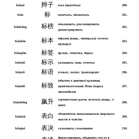
辫子
biànzi
коса (причёска)
200.
标
biāo
помечать, обозначать
201.
показывать, рекламировать;
标榜
biāobǎng
202.
демонстрировать
образец (напр., минерала); чучело;
标本
biāoběn
203.
препарат
标签
biāoqiān
ярлык, этикетка, бирка
204.
标示
biāoshì
указывать; знак, отметка
205.
标语
biāoyǔ
плакат, лозунг, транспарант
206.
(обычно о девушке) красивая,
标致
biāozhì
привлекательная; Пежо (марка
207.
автомобиля)
стремительно расти, взлетать (напр., о
飙升
biāoshēng
208.
цене)
объясняться, высказываться, выражать
表白
biǎobái
209.
мысли и чувства
表决
biǎojué
голосовать; голосование
210.
формулировать, объяснять что-то в