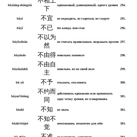
不相上
bùxiāng-shàngxià
одинаковый, равноценный, одного уровня
294.
下
不宜
bùyí
не подходить, не годиться, не следует
295.
不已
bùyǐ
без конца, нон-стоп
296.
不以为
bùyǐwéirán
не считать правильным, возражать против
297.
然
不由得
bùyóude
невольно; поневоле
298.
不由自
bùyóuzìzhǔ
невольно, не по своей воле
299.
主
不予
bù yǔ
отказать, отклонить
300.
不约而
действовать одинаково или принимать
bùyuē’értóng
301.
同
одну точку зрения, не сговариваясь
不知
bùzhī
не знать
302.
不知不
bùzhī-bùjué
неосознанно, незаметно для себя
303.
觉
不准
bù zhǔn
не разрешать, запрещать
304.