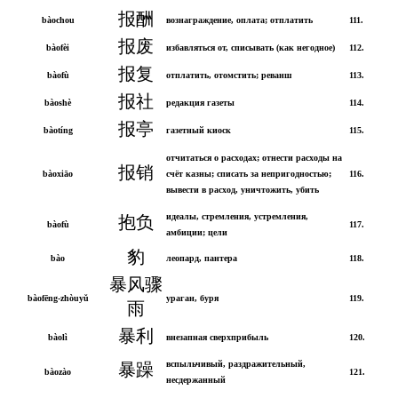
报酬
bàochou
вознаграждение, оплата; отплатить
111.
报废
bàofèi
избавляться от, списывать (как негодное)
112.
报复
bàofù
отплатить, отомстить; реванш
113.
报社
bàoshè
редакция газеты
114.
报亭
bàotíng
газетный киоск
115.
отчитаться о расходах; отнести расходы на
报销
bàoxiāo
счёт казны; списать за непригодностью;
116.
вывести в расход, уничтожить, убить
идеалы, стремления, устремления,
抱负
bàofù
117.
амбиции; цели
豹
bào
леопард, пантера
118.
暴风骤
bàofēng-zhòuyǔ
ураган, буря
119.
雨
暴利
bàolì
внезапная сверхприбыль
120.
вспыльчивый, раздражительный,
暴躁
bàozào
121.
несдержанный