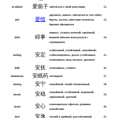
爱面子
ài miànzi
заботиться о своей репутации
12.
дорожить, ценить, заботиться (о чем-либо);
爱惜
àixī
беречь, жалеть; заботливо относится,
13.
бережно обращаться
мешать, служить помехой; серьёзный,
碍事
àishì
важный (обычно используется с
14.
отрицанием)
стабильный, устойчивый, спокойный;
安定
āndìng
стабилизировать, делать устойчивым,
15.
успокаивать; (мед.) валиум, диазепам
安抚
ānfǔ
успокаивать, утешать
16.
安眠药
ānmiányào
снотворное
17.
安宁
ānníng
спокойный; тихий; безмятежный
18.
спокойный, устойчивый, надежный;
安稳
ānwěn
19.
сдержанный, кроткий
успокаиваться, обретать душевное
安心
ānxīn
20.
спокойствие
安逸
ānyì
легкий и удобный, расслабленный
21.