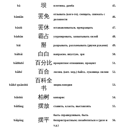
坝
bà
плотина, дамба
45.
отзывать (кого-то), смещать, снимать с
罢免
bàmiǎn
46.
должности
罢休
bàxiū
останавливаться, прекращать
47.
霸占
bàzhàn
узурпировать, захватывать силой
48.
掰
bāi
разрывать, разламывать (двумя руками)
49.
白白
báibái
напрасно, впустую, зря
50.
百分比
bǎifēnbǐ
процентное отношение, процент
51.
百合
bǎihé
лилия, (кит. мед.) байхэ, луковица лилии
52.
百科全
bǎikē quánshū
энциклопедия
53.
书
柏树
bǎishù
кипарис
54.
摆放
bǎifàng
ставить, класть, выставлять
55.
быть справедливым, быть
摆平
bǎipíng
беспристрастным; позаботиться о (деле и
56.
т.д.)