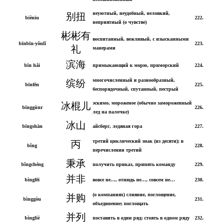
неуютный, неудобный, неловкий,
别扭
bièniu
222.
неприятный (о чувстве)
彬彬有
воспитанный, вежливый, с изысканными
bīnbīn-yǒulǐ
223.
礼
манерами
滨海
bīn hǎi
примыкающий к морю, приморский
224.
многочисленный и разнообразный,
缤纷
bīnfēn
225.
беспорядочный, спутанный, пестрый
эскимо, мороженое (обычно замороженный
冰棍儿
bīnggùnr
226.
лед на палочке)
冰山
bīngshān
айсберг, ледяная гора
227.
третий циклический знак (из десяти); в
丙
bǐng
228.
перечислении третий
秉承
bǐngchéng
получить приказ, принять команду
229.
并非
bìngfēi
вовсе не…, отнюдь не…, совсем не…
230.
(о компаниях) слияние, поглощение,
并购
bìnggòu
231.
объединение; поглощать
并列
bìngliè
поставить в один ряд; стоять в одном ряду
232.