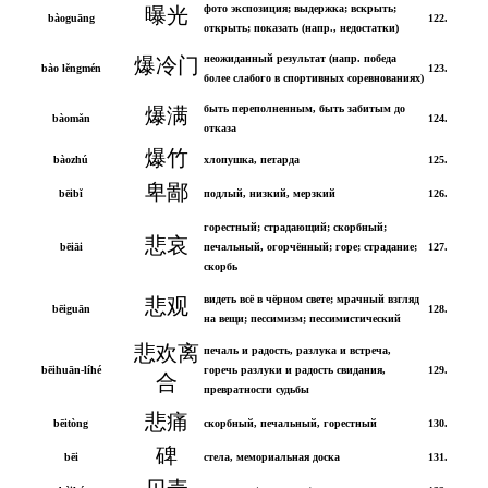
фото экспозиция; выдержка; вскрыть;
曝光
bàoguāng
122.
открыть; показать (напр., недостатки)
неожиданный результат (напр. победа
爆冷门
bào lěngmén
123.
более слабого в спортивных соревнованиях)
быть переполненным, быть забитым до
爆满
bàomǎn
124.
отказа
爆竹
bàozhú
хлопушка, петарда
125.
卑鄙
bēibǐ
подлый, низкий, мерзкий
126.
горестный; страдающий; скорбный;
悲哀
bēiāi
печальный, огорчённый; горе; страдание;
127.
скорбь
видеть всё в чёрном свете; мрачный взгляд
悲观
bēiguān
128.
на вещи; пессимизм; пессимистический
悲欢离
печаль и радость, разлука и встреча,
bēihuān-líhé
горечь разлуки и радость свидания,
129.
合
превратности судьбы
悲痛
bēitòng
скорбный, печальный, горестный
130.
碑
bēi
стела, мемориальная доска
131.