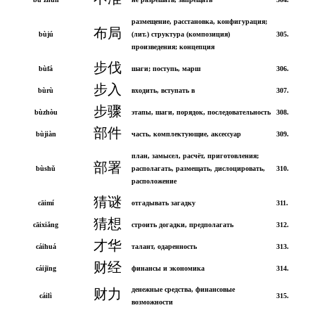
размещение, расстановка, конфигурация;
布局
bùjú
(лит.) структура (композиция)
305.
произведения; концепция
步伐
bùfá
шаги; поступь, марш
306.
步入
bùrù
входить, вступать в
307.
步骤
bùzhòu
этапы, шаги, порядок, последовательность
308.
部件
bùjiàn
часть, комплектующие, аксессуар
309.
план, замысел, расчёт, приготовления;
部署
bùshǔ
располагать, размещать, дислоцировать,
310.
расположение
猜谜
cāimí
отгадывать загадку
311.
猜想
cāixiǎng
строить догадки, предполагать
312.
才华
cáihuá
талант, одаренность
313.
财经
cáijīng
финансы и экономика
314.
денежные средства, финансовые
财力
cáilì
315.
возможности