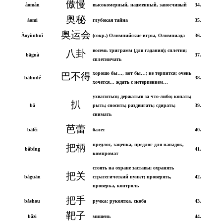
傲慢
àomàn
высокомерный, надменный, заносчивый
34.
奥秘
àomì
глубокая тайна
35.
奥运会
Àoyùnhuì
(сокр.) Олимпийские игры, Олимпиада
36.
восемь триграмм (для гадания); сплетня;
八卦
bāguà
37.
сплетничать
хорошо бы…, вот бы…; не терпится; очень
巴不得
bābudé
38.
хочется… ждать с нетерпением…
ухватиться; держаться за что-либо; копать;
扒
bā
рыть; сносить; раздвигать; сдирать;
39.
снимать
芭蕾
bālěi
балет
40.
предлог, зацепка, предлог для нападок,
把柄
bǎbǐng
41.
компромат
стоять на охране заставы; охранять
把关
bǎguān
стратегический пункт; проверять,
42.
проверка, контроль
把手
bǎshou
ручка; рукоятка, скоба
43.
靶子
bǎzi
мишень
44.