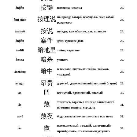
按键
ànjiàn
клавиша, кнопка
22.
по правде говоря, вообще-то, само собой
按理说
ànlǐ shuō
23.
разумеется
按说
ànshuō
по идее, как обычно, как правило
24.
案件
ànjiàn
дело; судебное дело
25.
暗地里
àndìlǐ
тайно, скрытно
26.
暗杀
ànshā
убивать
27.
в темноте, впотьмах; тайно, тайком,
暗中
ànzhōng
28.
украдкой
昂贵
ángguì
дорогой, дорогостоящий; высокий (о цене)
29.
凹
āo
вогнутый, вдавленный, впалый
30.
томиться, варить в течение длительного
熬
áo
31.
времени; терпеть; страдать
熬夜
áoyè
бодрствовать ночью; не спать всю ночь
32.
высокомерный, гордый, заносчивый;
傲
ào
33.
пренебрегать, отказываться уступить