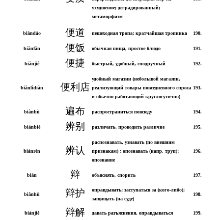
ухудшение; деградированный;
метаморфизм
便道
biàndào
пешеходная тропа; кратчайшая тропинка
190.
便饭
biànfàn
обычная пища, простое блюдо
191.
便捷
biànjié
быстрый, удобный, сподручный
192.
удобный магазин (небольшой магазин,
便利店
biànlìdiàn
реализующий товары повседневного спроса
193.
и обычно работающий круглосуточно)
遍布
biànbù
распространиться повсюду
194.
辨别
biànbié
различать, проводить различие
195.
распознавать, узнавать (по внешним
辨认
biànrèn
признакам) ; опознавать (напр. труп);
196.
опознание
辩
biàn
объяснять, спорить
197.
оправдывать; заступаться за (кого-либо);
辩护
biànhù
198.
защищать (на суде)
辩解
biànjiě
давать разъяснения, оправдываться
199.