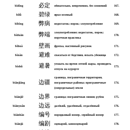
必定
bìdìng
обязательно, непременно, без сомнений
167.
碧绿
bìlǜ
ярко-зеленый
168.
弊病
bìbìng
недостаток; порок; злоупотребление
169.
злоупотребление; недостаток, порок;
弊端
bìduān
170.
порочная практика
壁画
bìhuà
фреска, настенный рисунок
171.
避难
bìnàn
спасаться от бедствия, искать убежища
172.
уезжать на время летней жары, проводить
避暑
bìshǔ
173.
отпуск на курорте
граница, пограничная территория,
边疆
biānjiāng
пограничные районы; приграничные
174.
(сопредельные) земли
边界
biānjiè
граница; пограничная линия; рубеж
175.
边远
biānyuǎn
далёкий, удалённый, отдалённый
176.
编号
biānhào
порядковый номер, серийный номер
177.
编剧
biānjù
сценарий, киносценарий
178.