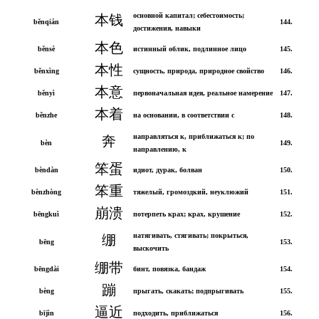
основной капитал; себестоимость;
本钱
běnqián
144.
достижения, навыки
本色
běnsè
истинный облик, подлинное лицо
145.
本性
běnxìng
сущность, природа, природное свойство
146.
本意
běnyì
первоначальная идея, реальное намерение
147.
本着
běnzhe
на основании, в соответствии с
148.
направляться к, приближаться к; по
奔
bèn
149.
направлению, к
笨蛋
bèndàn
идиот, дурак, болван
150.
笨重
bènzhòng
тяжелый, громоздкий, неуклюжий
151.
崩溃
bēngkuì
потерпеть крах; крах, крушение
152.
натягивать, стягивать; покрыться,
绷
bēng
153.
выскочить
绷带
bēngdài
бинт, повязка, бандаж
154.
蹦
bèng
прыгать, скакать; подпрыгивать
155.
逼近
bījìn
подходить, приближаться
156.