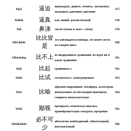
вынуждать, давить, теснить, заставлять;
逼迫
bīpò
157.
оказывать давление; давление
逼真
bīzhēn
как живой, реалистичный
158.
鼻涕
bítì
сопли (также в знач.: слёзы)
159.
比比皆
это наблюдается повсюду, это имеет место
bǐbǐ-jiēshì
160.
是
на каждом шагу
не выдерживать сравнения, не идти ни в
比不上
bǐbúshàng
161.
какое сравнение
比起
bǐqǐ
сравнивать с
162.
比试
bǐshi
состязаться с, конкурировать
163.
образное выражение, метафора, аллегория,
比喻
bǐyù
иносказание; иллюстрация примером;
164.
говорить иносказательно
презирать; относиться свысока;
鄙视
bǐshì
165.
пренебрежительно смотреть; презрение
必不可
абсолютно необходимый, обязательный,
bìbùkěshǎo
166.
少
неотъемлемый