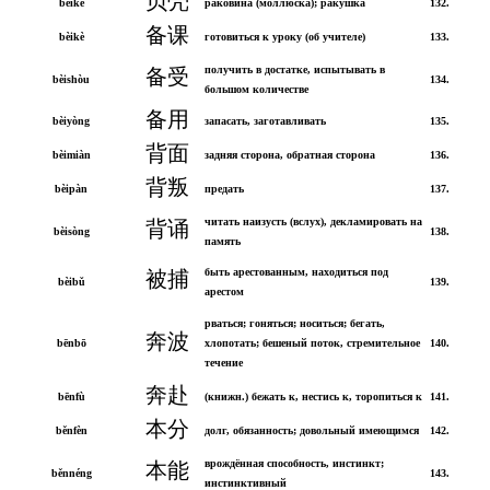
贝壳
bèiké
раковина (моллюска); ракушка
132.
备课
bèikè
готовиться к уроку (об учителе)
133.
получить в достатке, испытывать в
备受
bèishòu
134.
большом количестве
备用
bèiyòng
запасать, заготавливать
135.
背面
bèimiàn
задняя сторона, обратная сторона
136.
背叛
bèipàn
предать
137.
читать наизусть (вслух), декламировать на
背诵
bèisòng
138.
память
быть арестованным, находиться под
被捕
bèibǔ
139.
арестом
рваться; гоняться; носиться; бегать,
奔波
bēnbō
хлопотать; бешеный поток, стремительное
140.
течение
奔赴
bēnfù
(книжн.) бежать к, нестись к, торопиться к
141.
本分
běnfèn
долг, обязанность; довольный имеющимся
142.
врождённая способность, инстинкт;
本能
běnnéng
143.
инстинктивный