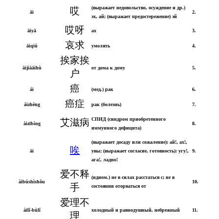
(выражает недовольство, осуждение и др.)
哎
āi
2.
эх, ай; (выражает предостережение) эй
哎呀
āiyā
ах
3.
哀求
āiqiú
умолять
4.
挨家挨
āijiāāihù
от дома к дому
5.
户
癌
ái
(мед.) рак
6.
癌症
áizhèng
рак (болезнь)
7.
СПИД (синдром приобретенного
艾滋病
àizībìng
8.
иммунного дефицита)
(выражает досаду или сожаление): ай!, ах!,
唉
āi
увы; (выражает согласие, готовность): угу!,
9.
ага!, ладно!
爱不释
(идиом.) не в силах расстаться с; не в
àibúshìshǒu
10.
手
состоянии оторваться от
爱理不
àilǐ-bùlǐ
холодный и равнодушный, небрежный
11.
理