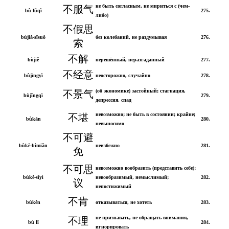
не быть согласным, не мириться с (чем-
不服气
bù fúqì
275.
либо)
不假思
bùjiǎ-sīsuǒ
без колебаний, не раздумывая
276.
索
不解
bùjiě
нерешённый, неразгаданный
277.
不经意
bùjīngyì
неосторожно, случайно
278.
(об экономике) застойный; стагнация,
不景气
bùjǐngqì
279.
депрессия, спад
невозможно; не быть в состоянии; крайне;
不堪
bùkān
280.
невыносимо
不可避
bùkě-bìmiǎn
неизбежно
281.
免
不可思
невозможно вообразить (представить себе);
bùkě-sīyì
невообразимый, немыслимый;
282.
议
непостижимый
不肯
bùkěn
отказываться, не хотеть
283.
не признавать, не обращать внимания,
不理
bù lǐ
284.
игнорировать