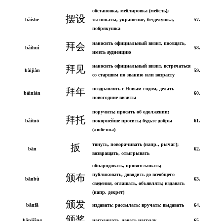
обстановка, меблировка (мебель);
摆设
bǎishe
экспонаты, украшение, безделушка,
57.
побрякушка
наносить официальный визит, посещать,
拜会
bàihuì
58.
иметь аудиенцию
наносить официальный визит, встречаться
拜见
bàijiàn
59.
со старшим по званию или возрасту
поздравлять с Новым годом, делать
拜年
bàinián
60.
новогодние визиты
поручить; просить об одолжении;
拜托
bàituō
покорнейше просить; будьте добры
61.
(любезны)
тянуть, поворачивать (напр., рычаг);
扳
bān
62.
возвращать, отыгрывать
обнародовать, провозглашать;
публиковать, доводить до всеобщего
颁布
bānbù
63.
сведения, оглашать, объявлять; издавать
(напр. декрет)
颁发
bānfā
издавать; рассылать; вручать; выдавать
64.
颁奖
bānjiǎng
награждать, давать награду
65.