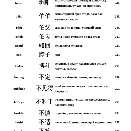
эксплуатировать; эксплуатация; (уст.)
剥削
bōxuē
244.
присваивать чужую собственность
дядя (старший брат отца), пожилой
伯伯
bóbo
245.
мужчина, старик
伯父
bófù
старший брат отца, старший дядя
246.
伯母
bómǔ
тётка (жена старшего брата отца)
247.
驳回
bóhuí
отклонить; отказать
248.
脖子
bózi
шея
249.
вступить в драку, схватиться в борьбе;
搏斗
bódòu
250.
схватка, борьба
不定
búdìng
неопределённый, неясно, неточно;
251.
не обязательно, не факт, маловероятно;
不见得
bújiànde
252.
навряд ли
не приносить пользы, не способствовать,
不利于
bú lì yú
253.
наносить вред
不慎
búshèn
случайно, нечаянно, ненамеренно
254.
不适
búshì
нездоровый, испытывающий недомогание
255.
不算