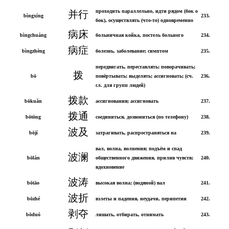
проходить параллельно, идти рядом (бок о
并行
bìngxíng
233.
бок), осуществлять (что-то) одновременно
病床
bìngchuáng
больничная койка, постель больного
234.
病症
bìngzhèng
болезнь, заболевание; симптом
235.
передвигать, переставлять; поворачивать;
拨
bō
повёртывать; выделять; ассигновать; (сч.
236.
сл. для групп людей)
拨款
bōkuǎn
ассигнования; ассигновать
237.
拨通
bōtōng
соединиться, дозвониться (по телефону)
238.
波及
bōjí
затрагивать, распространяться на
239.
вал, волна, волнения; подъём и спад
波澜
bōlán
общественного движения, прилив чувств;
240.
вдохновение
波涛
bōtāo
высокая волна; (водяной) вал
241.
波折
bōzhé
взлеты и падения, неудачи, перипетии
242.
剥夺
bōduó
лишать, отбирать, отнимать
243.