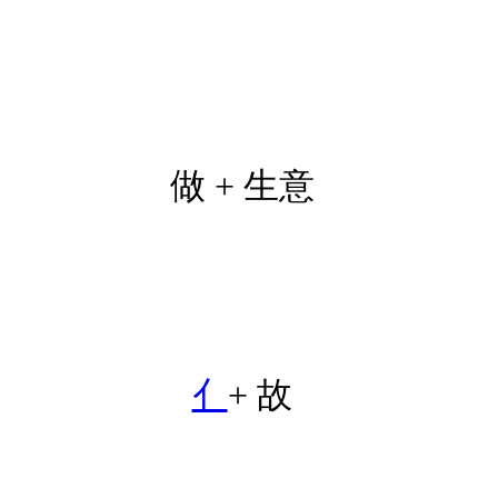
做 + 生意
亻
+
故