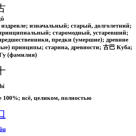
古
gǔ
 издревле; изначальный; старый, долголетний;
 принципиальный; старомодный, устаревший;
 предшественники, предки (умершие); древние
ные) принципы; старина, древности; 古巴 Куба;
Гу (фамилия)
十
hí
се 100%; всё, целиком, полностью
口
ǒu