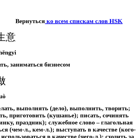
Вернуться
ко всем спискам слов HSK
生意
hēngyi
ать, заниматься бизнесом
做
uò
делать, выполнять (дело), выполнить, творить;
ить, приготовить (кушанье); писать, сочинять
ринку, праздник);
служебное слово – глагольная
я (чем-л., кем-л.); выступать в качестве (кого-
; использоваться в качестве (чего-л.); сходить за