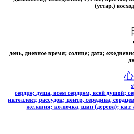
(устар.) восхо
день, дневное время; солнце; дата; ежедневн
д
x
сердце;
душа, всем сердцем, всей душой; с
интеллект, рассудок; центр, середина, сердце
желания; колючка, шип (дерева);
кит. 