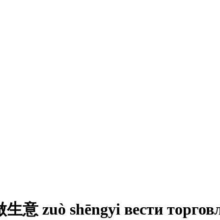
zuò shēngyi вести торговлю