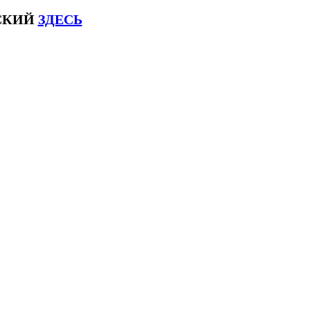
ЙСКИЙ
ЗДЕСЬ
соксловhsk6 #списоксловhsk6новыйстандар3.0