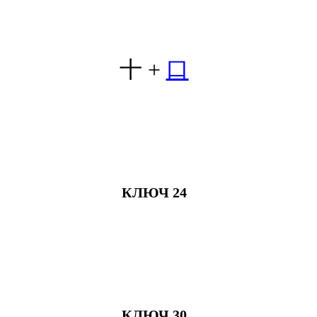
十
+
口
КЛЮЧ 24
КЛЮЧ 30