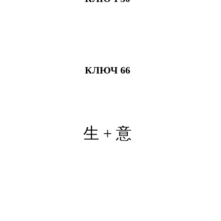
КЛЮЧ 66
生 + 意