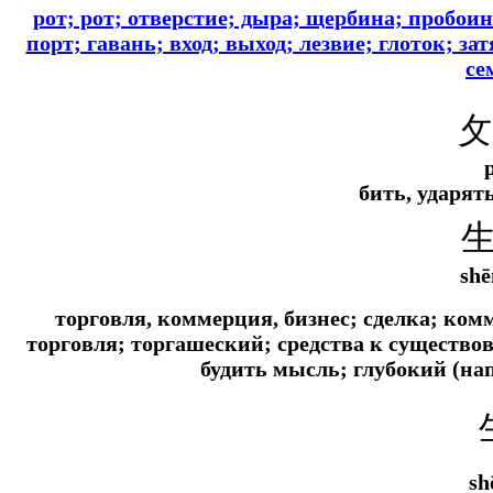
рот; рот; отверстие; дыра; щербина; пробоин
порт; гавань; вход; выход; лезвие; глоток; за
се
攵
бить, ударят
shē
торговля, коммерция, бизнес; сделка; ком
торговля; торгашеский; средства к существо
будить мысль; глубокий (
нап
sh