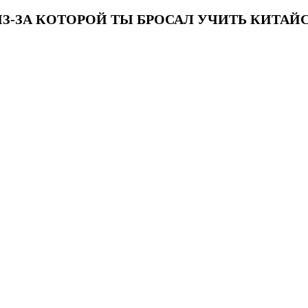
ИЗ-ЗА КОТОРОЙ ТЫ БРОСАЛ УЧИТЬ КИТА
ловhsk3новыйстандарт #списоксловhsk4 #списоксловhsk4новыйстандарт #списоксловhsk5 #списоксловhsk5новыйстандарт #спи