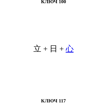
КЛЮЧ 100
立 + 日 +
心
КЛЮЧ 117