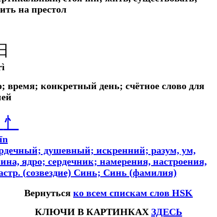
дить на престол
日
rì
о; время; конкретный день; счётное слово для
ней
心
忄
īn
ердечный; душевный; искренний; разум, ум,
вина, ядро; сердечник; намерения, настроения,
астр.
(созвездие) Синь; Синь (фамилия)
Вернуться
ко всем спискам слов HSK
КЛЮЧИ В КАРТИНКАХ
ЗДЕСЬ