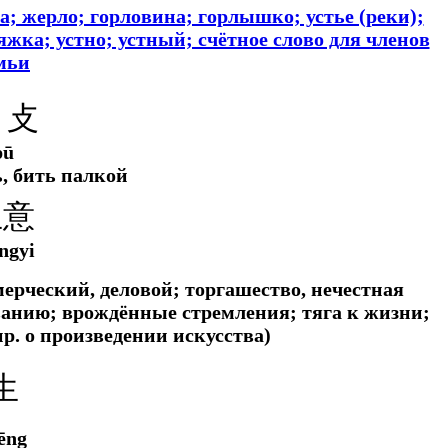
а; жерло; горловина; горлышко; устье (реки);
тяжка; устно; устный; счётное слово для членов
мьи
 攴
pū
ь, бить палкой
生意
ngyi
мерческий, деловой; торгашество, нечестная
ванию; врождённые стремления; тяга к жизни;
р.
о произведении искусства)
生
ēng