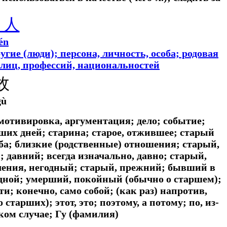
人
én
угие (люди); персона, личность, особа; родовая
лиц, профессий, национальностей
故
gù
 мотивировка, аргументация; дело; событие;
ших дней; старина; старое, отжившее; старый
а; близкие (родственные) отношения; старый,
давний; всегда изначально, давно; старый,
ения, негодный; старый, прежний; бывший в
одной; умерший, покойный (обычно о старшем);
и; конечно, само собой; (как раз) напротив,
старших); этот, это; поэтому, а потому; по, из-
таком случае; Гу (фамилия)