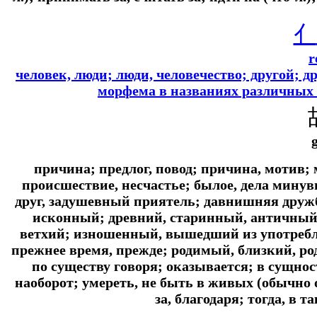
亻
r
человек, люди; люди, человечество; другой; др
морфема в названиях различных 
причина; предлог, повод; причина, мотив;
происшествие, несчастье; былое, дела минув
друг, задушевный приятель; давнишняя дружб
исконный; древний, старинный, античный; 
ветхий; изношенный, вышедший из употребл
прежнее время, прежде; родимый, близкий, р
по существу говоря; оказывается; в сущност
наоборот; умереть, не быть в живых (обычно о 
за, благодаря; тогда, в 