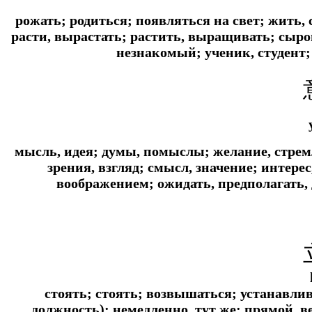
рожать; родиться; появляться на свет; жить,
расти, вырастать; растить, выращивать; сыр
незнакомый; ученик, студент;
мысль, идея; думы, помыслы; желание, стрем
зрения, взгляд; смысл, значение; интерес
воображением; ожидать, предполагать, 
стоять; стоять; возвышаться; устанавлив
должность); немедленно, тут же; прямой, 