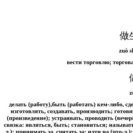
做
zuò s
вести торговлю; торгов
z
делать (работу),быть (работать) кем-либо, с
изготовлять, создавать, производить; готов
(произведение); устраивать, проводить (вече
связка:
являться, быть; становиться; называтьс
л.); принимать за, считать за; идти на (что-л.)