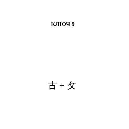
КЛЮЧ 9
古 +
攵