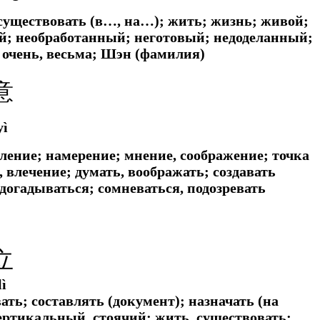
 существовать (в…, на…); жить; жизнь; живой;
ой; необработанный; неготовый; недоделанный;
 очень, весьма; Шэн (фамилия)
意
yì
ление; намерение; мнение, соображение; точка
, влечение; думать, воображать; создавать
догадываться; сомневаться, подозревать
立
lì
ать; составлять (документ); назначать (на
вертикальный, стоячий; жить, существовать;