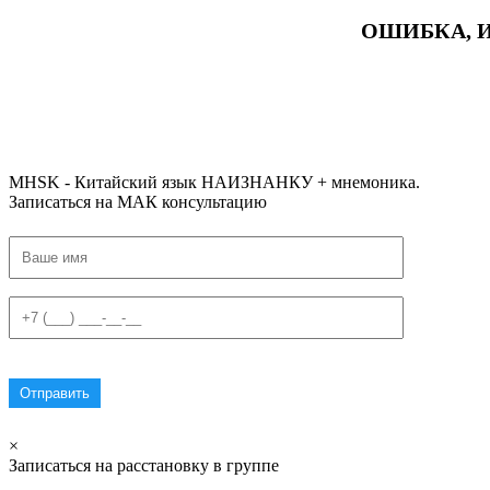
ОШИБКА, 
#ключикитайскиеиероглиф #разбориероглифанаключи
#списоксловhsk1 #списоксловhsk1новыйстандарт #списоксловhsk2 #списоксловhsk2новытандарт #списоксловhsk3 #списокс
MHSK - Китайский язык НАИЗНАНКУ + мнемоника.
Записаться на МАК консультацию
×
Записаться на расстановку в группе