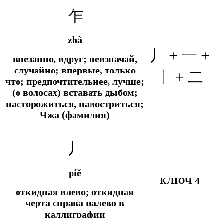
乍
zhà
丿 + 一 +
внезапно, вдруг; невзначай,
случайно; впервые, только
丨 + 二
что; предпочтительнее, лучше;
(о волосах) вставать дыбом;
насторожиться, навостриться;
Чжа (фамилия)
丿
piě
КЛЮЧ 4
откидная влево; откидная
черта справа налево в
каллиграфии