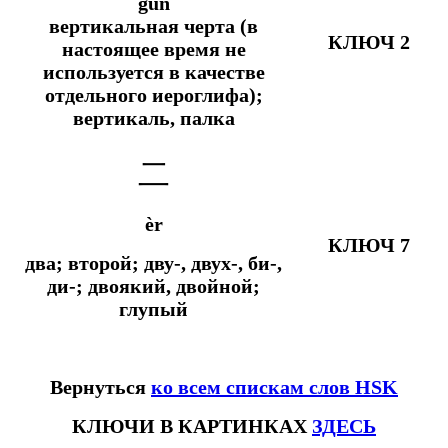
gǔn
вертикальная черта (в
КЛЮЧ 2
настоящее время не
используется в качестве
отдельного иероглифа);
вертикаль, палка
二
èr
КЛЮЧ 7
два; второй; дву-, двух-, би-,
ди-; двоякий, двойной;
глупый
Вернуться
ко всем спискам слов HSK
КЛЮЧИ В КАРТИНКАХ
ЗДЕСЬ