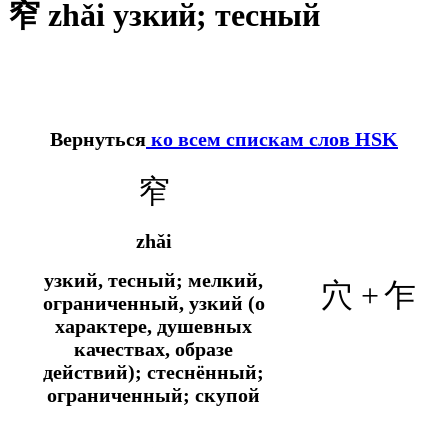
窄 zhǎi узкий; тесный
Вернуться
ко всем спискам слов HSK
窄
zhǎi
узкий, тесный; мелкий,
穴 +
乍
ограниченный, узкий (о
характере, душевных
качествах, образе
действий); стеснённый;
ограниченный; скупой