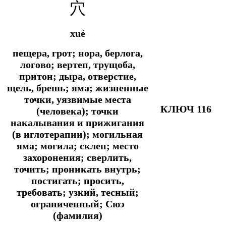
穴
xué
пещера, грот; нора, берлога,
логово; вертеп, трущоба,
притон; дыра, отверстие,
щель, брешь; яма; жизненные
точки, уязвимые места
КЛЮЧ 116
(человека); точки
накалывания и прижигания
(в иглотерапии); могильная
яма; могила; склеп; место
захоронения; сверлить,
точить; проникать внутрь;
постигать; просить,
требовать; узкий, тесный;
ограниченный; Сюэ
(фамилия)