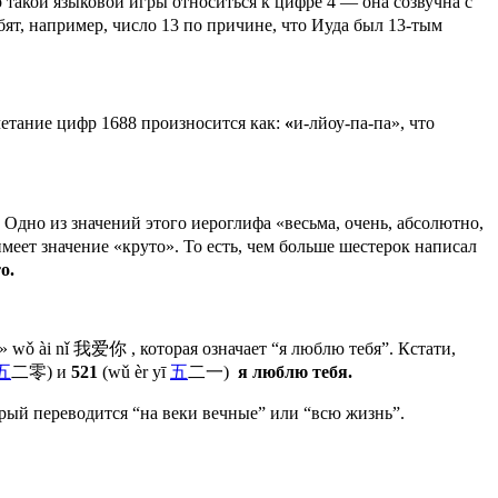
р такой языковой игры относиться к цифре 4 — она созвучна с
бят, например, число 13 по причине, что Иуда был 13-тым
етание цифр 1688 произносится как:
«
и-лйоу-па-па», что
. Одно из значений этого иероглифа «весьма, очень, абсолютно,
меет значение «круто». То есть, чем больше шестерок написал
о.
 wǒ ài nǐ 我爱你 , которая означает “я люблю тебя”. Кстати,
五
二零) и
521
(wǔ èr yī
五
二一)
я люблю тебя.
рый переводится “на веки вечные” или “всю жизнь”.