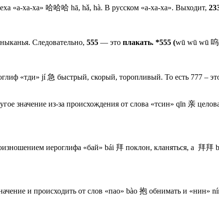
еха «а-ха-ха» 哈哈哈 hā, hǎ, hà. В русском «а-ха-ха». Выходит,
23
хныканья. Следовательно,
555
— это
плакать.
*555 (
wū wū wū
глиф «тди» jí 急 быстрый, скорый, торопливый. То есть 777 – э
угое значение из-за происхождения от слова «тсин» qīn 亲 целова
роизношением иероглифа «бай» bái 拜 поклон, кланяться, а 拜拜 bá
начение и происходить от слов «пао» bào 抱 обнимать и «нин» ní