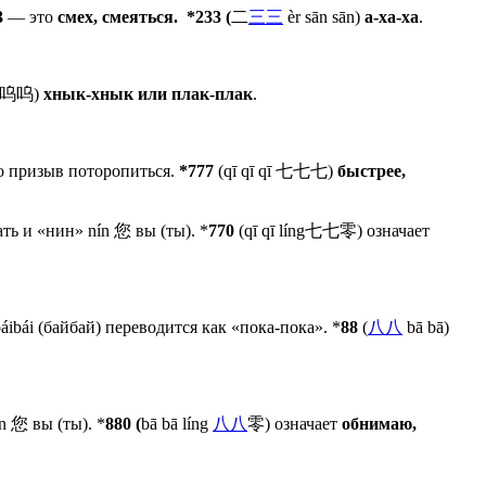
3
— это
смех, смеяться. *
233 (
二
三
三
èr sān sān)
а-ха-ха
.
 呜呜呜)
хнык-хнык или плак-плак
.
то призыв поторопиться.
*777
(qī qī qī 七七七)
быстрее,
ть и «нин» nín 您 вы (ты). *
770
(qī qī líng七七零) означает
ibái (байбай) переводится как «пока-пока». *
88
(
八
八
bā bā)
n 您 вы (ты). *
880 (
bā bā líng
八
八
零) означает
обнимаю,