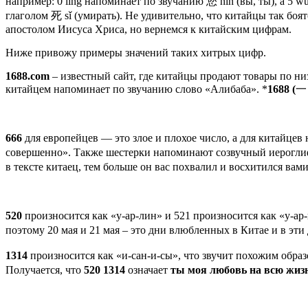
например: 0 líng напоминает по звучанию 您 nín (вы, ты), а 5 
глаголом 死 sǐ (умирать). Не удивительно, что китайцы так боя
апостолом Иисуса Хриса, но вернемся к китайским цифрам.
Ниже привожу примеры значений таких хитрых цифр.
1688.
com
– известный сайт, где китайцы продают товары по ни
китайцем напоминает по звучанию слово «Алибаба». *
1688 (
666
для европейцев — это злое и плохое число, а для китайцев 
совершенно». Также шестерки напоминают созвучный иероглиф 牛
в тексте китаец, тем больше он вас похвалил и восхитился вам
520
произносится как «у-ар-лин» и 521 произносится как «у-ар
поэтому 20 мая и 21 мая – это дни влюбленных в Китае и в э
1314
произносится как «и-сан-и-сы», что звучит похожим обра
Получается, что
520 1314
означает
ты моя любовь на всю жизн