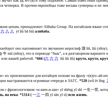
wǔ звучит как 我 wǒ (я) и тому подобное. Самый известный приме
тся четверки. В прочем европейцы тоже весьма суеверны и не лю
зким ценам, принадлежит Alibaba Group. На китайском языке соч
一
六
八
八
yī liù bā bā)
алибаба.
наоборот оно напоминает по звучанию иероглиф 溜 liū, liù (лйоу)
 niú (нйоу), что в переводе “бык”, а в разговорном варианте и
и или вашей работой. *
666 (
六
六
六
liù liù liù)
круто, круто, крут
-и» их произношение для китайцев похоже на фразу «(в)уо–ай-ни»
ти дни выстраиваются огромные очереди в ЗАГС.
*520
(wǔ èr líng
зом с фразеологизмом «и-шен-и-ши» yī shēng yī shì 一生一世, кото
ь, на века
.
*1314 (
一
三
一四 yī sān yī sì)
всю жизнь
.