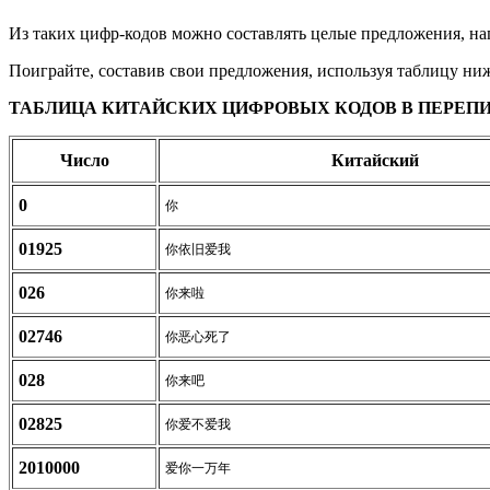
Из таких цифр-кодов можно составлять целые предложения, нап
Поиграйте, составив свои предложения, используя таблицу ни
ТАБЛИЦА КИТАЙСКИХ ЦИФРОВЫХ КОДОВ В ПЕРЕПИ
Число
Китайский
0
你
01925
你依旧爱我
026
你来啦
02746
你恶心死了
028
你来吧
02825
你爱不爱我
2010000
爱你一万年