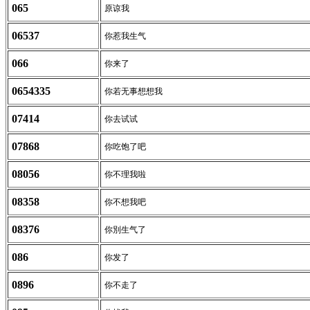
065
原谅我
06537
你惹我生气
066
你来了
0654335
你若无事想想我
07414
你去试试
07868
你吃饱了吧
08056
你不理我啦
08358
你不想我吧
08376
你別生气了
086
你发了
0896
你不走了