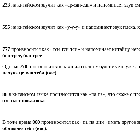
233
на китайском звучит как «ар-сан-сан» и напоминает звук см
555
на китайском звучит как «у-у-у» и напоминает звук плача, 
777
произносится как «тси-тси-тси» и напоминает китайцу иеро
быстрее, быстрее
.
Однако
770
произносится как «тси-тси-лин» будет иметь уже др
целую, целую тебя (вас)
.
88
в китайском языке произносится как «па-па», что схоже с п
означает
пока-пока
.
В тоже время
880
произносится как «па-па-лин» иметь другое з
обнимаю тебя (вас)
.