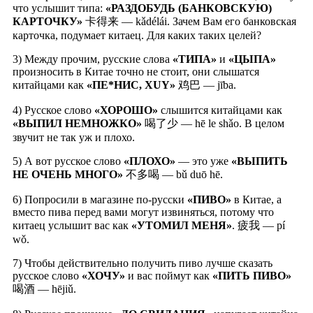
что услышит типа:
«РАЗДОБУДЬ (БАНКОВСКУЮ)
КАРТОЧКУ»
卡得来 — kǎdélái. Зачем Вам его банковская
карточка, подумает китаец. Для каких таких целей?
3) Между прочим, русские слова
«ТИПА»
и
«ЦЫПА»
произносить в Китае точно не стоит, они слышатся
китайцами как
«ПЕ*НИС, Х
UY
»
鸡巴 — jība.
4) Русское слово
«ХОРОШО»
слышится китайцами как
«ВЫПИЛ НЕМНОЖКО»
喝了少 — hē le shǎo. В целом
звучит не так уж и плохо.
5) А вот русское слово
«ПЛОХО»
— это уже
«ВЫПИТЬ
НЕ ОЧЕНЬ МНОГО»
不多喝 — bǔ duō hē.
6) Попросили в магазине по-русски
«ПИВО»
в Китае, а
вместо пива перед вами могут извиняться, потому что
китаец услышит вас как
«УТОМИЛ МЕНЯ»
. 疲我 — pí
wǒ.
7) Чтобы действительно получить пиво лучше сказать
русское слово
«ХОЧУ»
и вас поймут как
«ПИТЬ ПИВО»
喝酒 — hējiǔ.