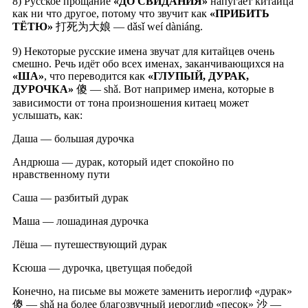
8) Русское прощание
«ДО СВИДАНИЯ»
напугает китайца
как ни что другое, потому что звучит как
«ПРИБИТЬ
ТЁТЮ»
打死为大娘 — dǎsǐ weí dàniáng.
9) Некоторые русские имена звучат для китайцев очень
смешно. Речь идёт обо всех именах, заканчивающихся на
«ША»
, что переводится как
«ГЛУПЫЙ, ДУРАК,
ДУРОЧКА»
傻 — shǎ. Вот например имена, которые в
зависимости от тона произношения китаец может
услышать, как:
Даша — большая дурочка
Андрюша — дурак, который идет спокойно по
нравственному пути
Саша — разбитый дурак
Маша — лошадиная дурочка
Лёша — путешествующий дурак
Ксюша — дурочка, цветущая победой
Конечно, на письме вы можете заменить иероглиф «дурак»
傻 — shǎ на более благозвучный иероглиф «песок» 沙 —