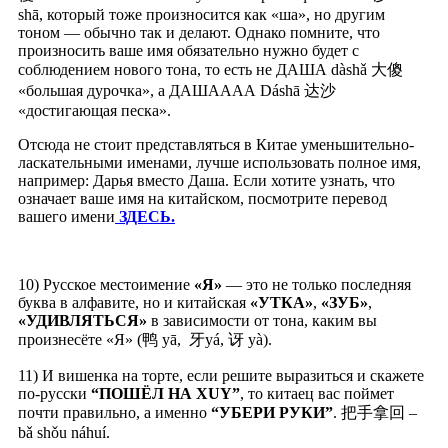
shā, который тоже произносится как «ша», но другим
тоном — обычно так и делают. Однако помните, что
произносить ваше имя обязательно нужно будет с
соблюдением нового тона, то есть не ДАША dàshǎ 大傻
«большая дурочка», а ДАШАААА Dáshā 达沙
«достигающая песка».
Отсюда не стоит представляться в Китае уменьшительно-
ласкательными именами, лучше использовать полное имя,
например: Дарья вместо Даша. Если хотите узнать, что
означает ваше имя на китайском, посмотрите перевод
вашего имени
ЗДЕСЬ.
10) Русское местоимение
«Я»
— это не только последняя
буква в алфавите, но и китайская
«УТКА»
,
«ЗУБ»
,
«УДИВЛЯТЬСЯ»
в зависимости от тона, каким вы
произнесёте «Я» (鸭 yā, 牙yá, 讶 yà).
11) И вишенка на торте, если решите выразиться и скажете
по-русски
“ПОШЁЛ НА XUY”
, то китаец вас поймет
почти правильно, а именно
“УБЕРИ РУКИ”
. 把手拿回 –
bǎ shǒu náhuí.