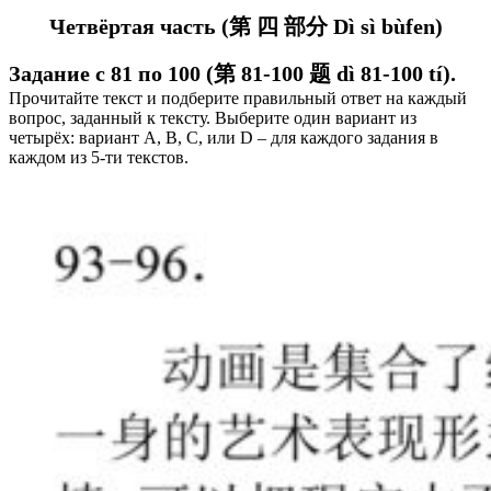
Четвёртая часть (第 四 部分 Dì sì bùfen)
Задание с 81 по 100 (第 81-100 题 dì 81-100 tí).
Прочитайте текст и подберите правильный ответ на каждый
вопрос, заданный к тексту. В
ыберите один вариант из
четырёх: вариант А, В, C, или D – для каждого задания в
каждом из 5-ти текстов.