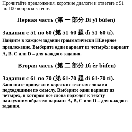
Прочитайте предложения, короткие диалоги и ответьте с 51
по 100 вопросы в тесте.
Первая часть (第 一 部分 Dì yī bùfen)
Задания с 51 по 60 (第 51-60 题 d
ì 51-60 tí
).
Найдите в каждом задании грамматически НЕверное
предложение.
Выберите один вариант из четырёх: вариант
А, В, C или D – для каждого задания.
Вторая часть (第 二 部分 Dì èr bùfen)
Задания с 61 по 70 (第 61-70 题 dì 61-70 tí).
Заполните пропуски в коротких текстах словами
подходящими по смыслу. Выберите один вариант из
четырёх, в котором все слова подходят к тексту
наилучшим образом: вариант А, В, C или D – для каждого
задания.