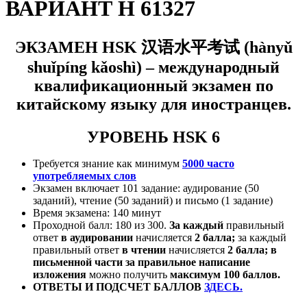
ВАРИАНТ H 61327
ЭКЗАМЕН HSK
汉语水平考试
(
hànyǔ
shuǐpíng kǎoshì) –
международный
квалификационный экзамен по
китайскому языку для иностранцев.
УРОВЕНЬ HSK 6
Требуется знание как минимум
5000 часто
употребляемых слов
Экзамен включает 101 задание: аудирование (50
заданий), чтение (50 заданий) и письмо (1 задание)
Время экзамена: 140 минут
Проходной балл: 180 из 3
00.
За каждый
правильный
ответ
в аудировании
начисляется
2 балла;
за каждый
правильный ответ
в
чтении
начисляется
2 балла; в
письменной части за правильное написание
изложения
можно получить
максимум 100 баллов.
ОТВЕТЫ И ПОДСЧЕТ БАЛЛОВ
ЗДЕСЬ.