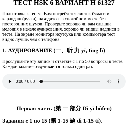
ТЕСТ HSK 6 ВАРИАНТ H 61327
Подготовка к тесту: Вам потребуется листок бумаги и
карандаш (ручка), находитесь в спокойном месте без
посторонних шумов. Проверьте хорошо ли вам слышна
мелодия в начале аудирования, хорошо ли видны надписи в
тесте. На экране монитора ноутбука или компьютера тест
видно лучше, чем с телефона.
1. АУДИРОВАНИЕ (一、听 力 yī, tīng lì)
Прослушайте эту запись и ответьте с 1 по 50 вопросы в тесте.
Каждое задание озвучивается только один раз.
Первая часть (第 一 部分 Dì yī bùfen)
Задания с 1 по 15 (第 1-15 题 d
ì 1-15 tí
).