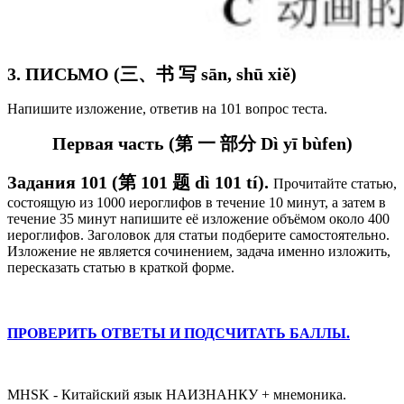
3. ПИСЬМО (三、书 写 sān, shū xiě)
Напишите изложение, ответив на 101 вопрос теста.
Первая часть (第 一 部分 Dì yī bùfen)
Задания 101 (第 101 题 dì 101 tí).
Прочитайте статью,
состоящую из 1000 иероглифов в течение 10 минут, а затем в
течение 35 минут напишите её изложение объёмом около 400
иероглифов. Заголовок для статьи подберите самостоятельно.
Изложение не является сочинением, задача именно изложить,
пересказать статью в краткой форме.
ПРОВЕРИТЬ ОТВЕТЫ И ПОДСЧИТАТЬ БАЛЛЫ.
#тестHSK6 #тестhsk6 #пробныйтесhsk6 #hsk6 #hskэкзамен #онлайнтестhsk6
MHSK - Китайский язык НАИЗНАНКУ + мнемоника.