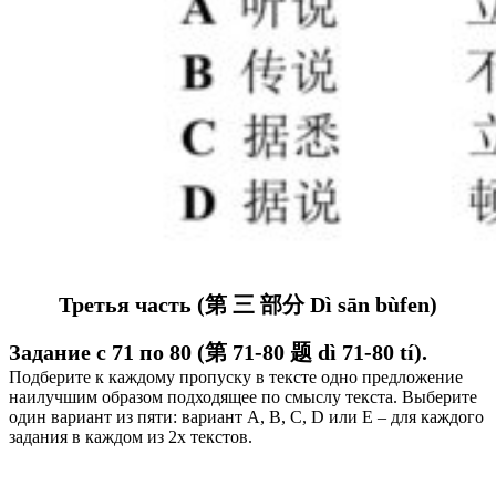
Третья часть (第 三 部分 Dì sān bùfen)
Задание с 71 по 80 (第 71-80 题 dì 71-80 tí).
Подберите к каждому пропуску в тексте одно предложение
наилучшим образом подходящее по смыслу текста. В
ыберите
один вариант из пяти: вариант А, В, C, D или E – для каждого
задания в каждом из 2х текстов.