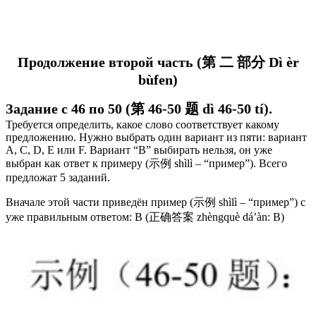
Продолжение второй часть (第 二 部分 Dì èr
bùfen)
Задание с 46 по 50 (第 46-50 题 dì 46-50 tí).
Требуется определить, какое слово соответствует какому
предложению.
Нужно выбрать один вариант из пяти: вариант
А, С, D, Е или F. Вариант “В” выбирать нельзя, он уже
выбран как ответ к примеру (示例 shìlì – “пример”). Всего
предложат 5 заданий.
Вначале этой части приведён пример (示例 shìlì – “пример”) с
уже правильным ответом: В (正确答案 zhèngquè dá’àn: В)