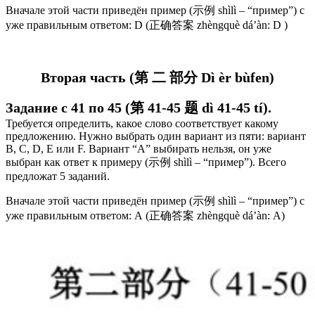
Вначале этой части приведён пример (示例 shìlì – “пример”) с
уже правильным ответом: D (正确答案 zhèngquè dá’àn: D )
Вторая часть (第 二 部分 Dì èr bùfen)
Задание с 41 по 45 (第 41-45 题 dì 41-45 tí).
Требуется определить, какое слово соответствует какому
предложению.
Нужно выбрать один вариант из пяти: вариант
В, С, D, Е или F. Вариант “А” выбирать нельзя, он уже
выбран как ответ к примеру (示例 shìlì – “пример”). Всего
предложат 5 заданий.
Вначале этой части приведён пример (示例 shìlì – “пример”) с
уже правильным ответом: А (正确答案 zhèngquè dá’àn: А)