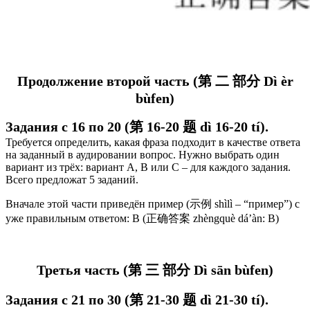
Продолжение второй часть (第 二 部分 Dì èr
bùfen)
Задания с 16 по 20 (第 16-20 题 dì 16-20 tí).
Требуется определить, какая фраза подходит в качестве ответа
на заданный в аудировании вопрос. Нужно выбрать один
вариант из трёх: вариант А, В или С – для каждого задания.
Всего предложат 5 заданий.
Вначале этой части приведён пример (示例 shìlì – “пример”) с
уже правильным ответом: В (正确答案 zhèngquè dá’àn: В)
Третья часть (第 三 部分 Dì sān bùfen)
Задания с 21 по 30 (第 21-30 题 dì 21-30 tí).