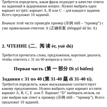
Требуется определить, какая фраза подходит в качестве ответа
на заданный в аудировании вопрос. Нужно выбрать один
вариант из трёх: вариант А, В или С – для каждого задания.
Всего предложат 10 заданий.
Вначале этой части приведён пример (示例 shìlì – “пример”) с
уже правильным ответом: А (正确答案 zhèngquè dá’àn: А)
2. ЧТЕНИЕ (二、阅 读 èr, yuè dú)
Требуется прочитать слова, предложения, короткие диалоги,
чтобы ответить с 31 по 60 вопросы в тесте.
Первая часть (第 一 部分 Dì yī bùfen)
Задания с 31 по 40 (第 31-40 题 dì 31-40 tí).
Требуется определить, какое высказывание соответствует
какому предложению. Нужно выбрать один вариант из пяти:
вариант А, В, С, E или F. Вариант “D” выбирать нельзя, он
уже выбран как ответ к примеру
(示例 shìlì – “пример”). Всего
предложат 10 заданий.