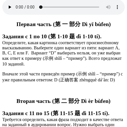
Первая часть (第 一 部分 Dì yī bùfen)
Задания с 1 по 10 (第 1-10 题 dì 1-10 tí).
Определите, какая картинка соответствует произнесённому
высказыванию. Выберите один вариант из пяти: вариант А,
В, С, E или F. Вариант “D” выбирать нельзя, он уже выбран
как ответ к примеру (示例 shìlì – “пример”). Всего предложат
10 заданий.
Вначале этой части приведён пример (示例 shìlì – “пример”) с
уже правильным ответом: D (正确答案 zhèngquè dá’àn: D)
Вторая часть (第 二 部分 Dì èr bùfen)
Задания с 11 по 15 (第 11-15 题 dì 11-15 tí).
Требуется определить, какая фраза подходит в качестве ответа
на заданный в аудировании вопрос. Нужно выбрать один