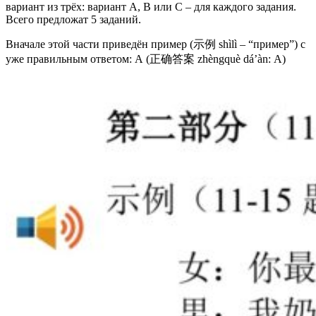
вариант из трёх: вариант А, В или С – для каждого задания.
Всего предложат 5 заданий.
Вначале этой части приведён пример (示例 shìlì – “пример”) с
уже правильным ответом: А (正确答案 zhèngquè dá’àn: А)