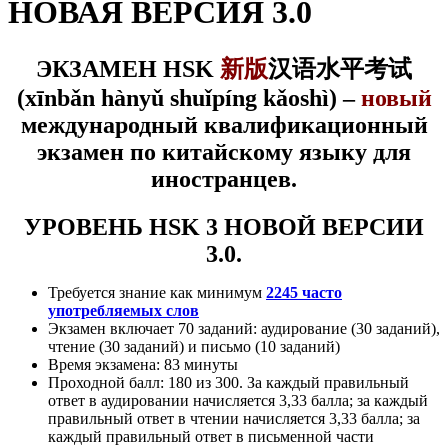
НОВАЯ ВЕРСИЯ 3.0
ЭК
ЗАМЕН HSK
新版
汉语水平考试
(xīnbǎn
hànyǔ shuǐpíng kǎoshì) –
новый
международный квалификационный
экзамен по китайскому языку для
иностранцев.
УРОВЕНЬ HSK 3 НОВОЙ ВЕРСИИ
3.0.
Требуется знание как минимум
2245 часто
употребляемых слов
Экзамен включает 70 заданий: аудирование (30 заданий),
чтение (30 заданий) и письмо (10 заданий)
Время экзамена: 83 минуты
Проходной балл: 180 из 3
00. За каждый правильный
ответ в аудировании начисляется 3,33 балла; за каждый
правильный ответ в чтении начисляется 3,33 балла; за
каждый правильный ответ в письменной части