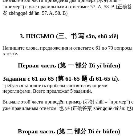
Вначале этой части приведёны два примера (示例 shìlì –
“пример”) с уже правильными ответами: 57. A, 58. B (正确答
案 zhèngquè dá’àn: 57. A, 58. B)
3. ПИСЬМО (三、书 写 sān, shū xiě)
Напишите слова, предложения и ответьте с 61 по 70 вопросы
в тесте.
Первая часть (第 一 部分 Dì yī bùfen)
Задания с 61 по 65 (第 61-65 题 dì 61-65 tí).
Требуется заполнить пробелы соответствующими
иероглифами.
Всего предложат 5 заданий.
Вначале этой части приведён пример (示例 shìlì – “пример”) с
уже правильным ответом: 也 yě (正确答案 zhèngquè dá’àn: 也)
Вторая часть (第 二 部分 Dì èr bùfen)