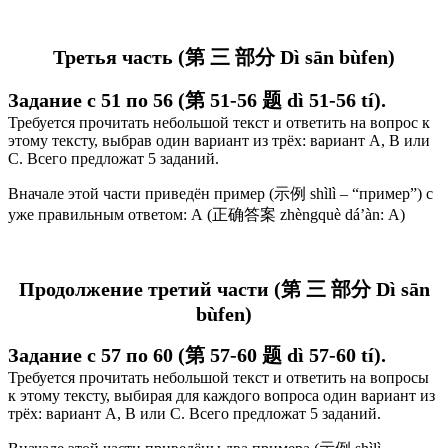
Третья часть (第 三 部分 Dì sān bùfen)
Задание с 51 по 56 (第 51-56 题 dì 51-56 tí).
Требуется прочитать небольшой текст и ответить на вопрос к
этому тексту, выбрав один вариант из трёх: вариант А, В или
С. Всего предложат 5 заданий.
Вначале этой части приведён пример (示例 shìlì – “пример”) с
уже правильным ответом: А (正确答案 zhèngquè dá’àn: А)
Продолжение третий части (第 三 部分 Dì sān
bùfen)
Задание с 57 по 60 (第 57-60 题 dì 57-60 tí).
Требуется прочитать небольшой текст и ответить на вопросы
к этому тексту, выбирая для каждого вопроса
один вариант из
трёх: вариант А, В или С. Всего предложат 5 заданий.