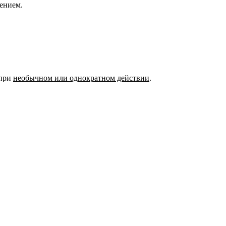
нением.
 при
необычном или однократном действии
.