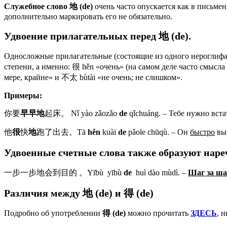
Служебное слово
地
(
de
)
очень часто опускается как в письмен
дополнительно маркировать его не обязательно.
Удвоение прилагательных перед
地
(
de
).
Односложные прилагательные (состоящие из одного иероглифа
степени, а именно: 很 hěn «очень» (на самом деле часто смысл
мере, крайне» и 不太 bùtài «не очень; не слишком».
Примеры:
你要
早早地
起床。 Nǐ yào zǎozǎo
de
qǐchuáng. – Тебе нужно вст
他
很
快
地
跑了出去。Tā
hěn
kuài
de
pǎole chūqù. – Он
быстро
вы
Удвоенные счетные слова также образуют наре
一步一步地会到目的 。Yībù yībù
de
huì dào mùdì. –
Шаг за ш
Различия между
地
(de) и
得
(de)
Подробно об употреблении
得
(de)
можно прочитать
ЗДЕСЬ
, 