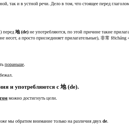
ной, так и в устной речи. Дело в том, что стоящее перед глагол
) перед
地
(de)
не употребляются, по этой причине такие прилаг
а не несет, а просто присоединяет прилагательные), 非常 fēichán
ать
пораньше
.
бежал.
чия и употребляются с
地
(
de
).
агом
можно достигнуть цели.
ниже мы обратим внимание только на различия двух
de
.