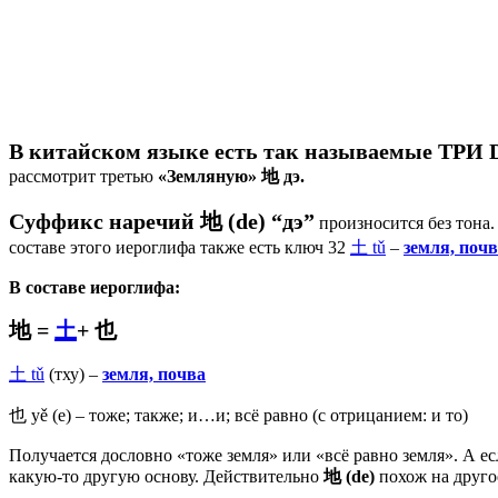
В китайском языке есть так называемые ТРИ
рассмотрит третью
«Земляную»
地
дэ.
Суффикс наречий
地
(de)
“дэ”
произносится без тона
составе этого иероглифа также есть ключ 32
土 tǔ
–
земля, поч
В составе иероглифа:
地 =
土
+ 也
土 tǔ
(тху) –
земля, почва
也 yě (е) – тоже; также; и…и; всё равно (с отрицанием: и то)
Получается дословно «тоже земля» или «всё равно земля». А ес
какую-то другую основу. Действительно
地
(
de
)
похож на друг