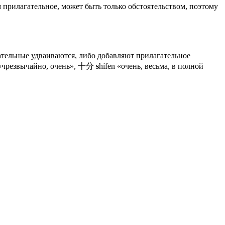
ом прилагательное, может быть только обстоятельством, поэтому
ательные удваиваются, либо добавляют прилагательное
g «чрезвычайно, очень», 十分
s
hífēn «очень, весьма, в полной