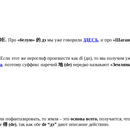
DE
.
Про
«белую»
的
дэ
мы уже говорили
ЗДЕСЬ
, и про
«Шагаю
.
Если этот же иероглиф произнести как dì (ди), то мы получим уж
ва
, поэтому суффикс наречий
地
(de)
нередко называют
«Земляны
ли пофантазировать, то земля – это
основа всего,
получается, что
ое
得
(
de
)
, так как обе
de
“дэ”
дают описание действию.