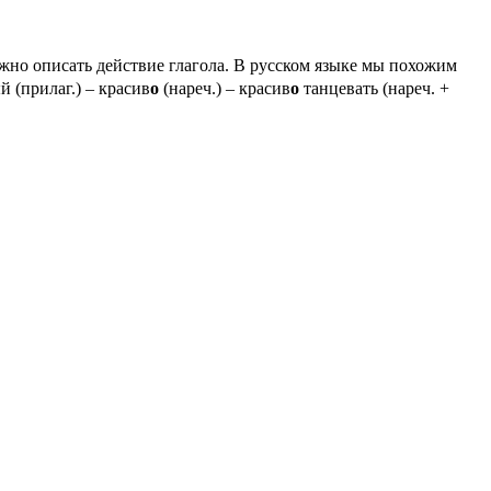
ожно описать действие глагола. В русском языке мы похожим
 (прилаг.) – красив
о
(нареч.) – красив
о
танцевать (нареч. +