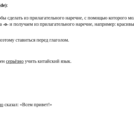
(
de
)
:
обы сделать из прилагательного наречие, с помощью которого м
на
-о-
и получаем из прилагательного наречие, например: красивый
оэтому ставиться перед глаголом.
жен
серьёзно
учить китайский язык.
но
сказал: «Всем привет!»