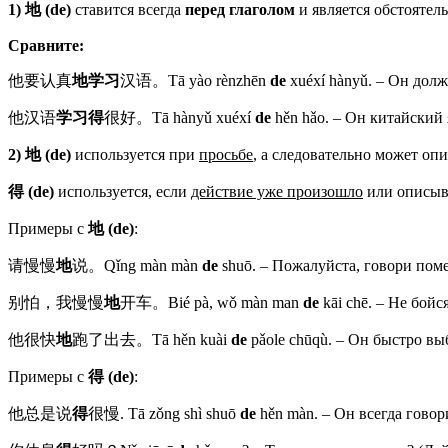
1) 地
(de)
ставится всегда
перед глаголом
и является обстоятел
Сравните:
他要认真
地
学习
汉语。Tā yào rènzhēn
de
xuéxí hànyǔ. – Он дол
他汉语
学习得
很好。Tā hànyǔ xuéxí
de
hěn hǎo. – Он китайский
2) 地
(de)
используется при
просьбе
, а следовательно может оп
得
(de)
используется, если
действие уже произошло
или описыв
Примеры с
地
(de)
:
请慢慢
地
说。Qǐng màn màn
de
shuō. – Пожалуйста, говори поме
别怕，我慢慢
地
开车。Bié pà, wǒ màn man
de
kāi chē. – Не бой
他很快
地
跑了出去。Tā hěn kuài
de
pǎole chūqù. – Он быстро вы
Примеры с
得
(de)
:
他总是说
得
很慢. Tā zǒng shì shuō
de
hěn màn. – Он всегда говор