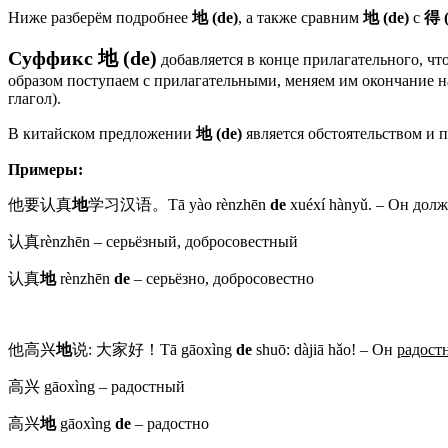
Ниже разберём подробнее
地
(
de
)
, а также сравним
地
(
de
)
с
得
Суффикс
地
(
de
)
добавляется в конце прилагательного, чт
образом поступаем с прилагательными, меняем им окончание 
глагол).
В китайском предложении
地
(
de
)
является обстоятельством и п
Примеры:
他要认真
地
学习汉语。Tā yào rènzhēn
de
xuéxí hànyǔ. – Он дол
认真rènzhēn – серьёзный, добросовестный
认真
地
rènzhēn
de
– серьёзно, добросовестно
他高兴
地
说: 大家好！Tā gāoxìng
de
shuō: dàjiā hǎo! – Он
радост
高兴 gāoxìng – радостный
高兴
地
gāoxìng
de
– радостно