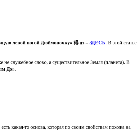
щую левой ногой Дюймовочку»
得
дэ
–
ЗДЕСЬ
. В этой статье
е не служебное слово, а существительное Земля (планета). В
м Дэ».
 есть какая-то основа, которая по своим свойствам похожа на