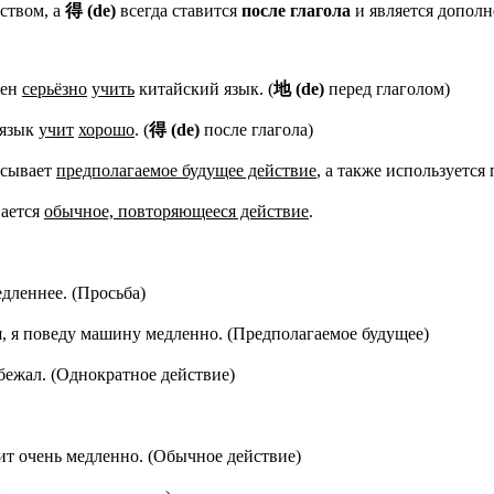
ьством, а
得
(de)
всегда ставится
после глагола
и является допол
жен
серьёзно
учить
китайский язык. (
地
(
de
)
перед глаголом)
 язык
учит
хорошо
. (
得
(
de
)
после глагола)
исывает
предполагаемое будущее действие
, а также используется
ается
обычное, повторяющееся действие
.
дленнее. (Просьба)
ся, я поведу машину медленно. (Предполагаемое будущее)
бежал. (Однократное действие)
ит очень медленно. (Обычное действие)