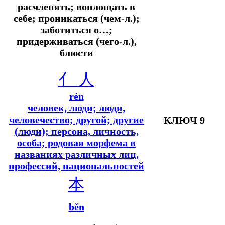
расчленять; воплощать в
себе; проникаться (чем-л.);
заботиться о…;
придерживаться (чего-л.),
блюсти
亻
人
rén
человек, люди; люди,
человечество; другой; другие
КЛЮЧ 9
(люди); персона, личность,
особа; родовая морфема в
названиях различных лиц,
профессий, национальностей
本
běn