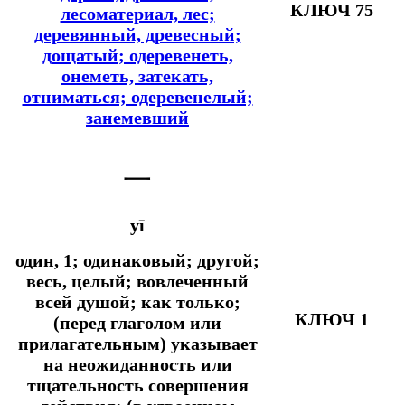
КЛЮЧ 75
лесоматериал, лес;
деревянный, древесный;
дощатый; одеревенеть,
онеметь, затекать,
отниматься; одеревенелый;
занемевший
一
yī
один, 1; одинаковый; другой;
весь, целый; вовлеченный
всей душой;
как только;
КЛЮЧ 1
(перед глаголом или
прилагательным) указывает
на неожиданность или
тщательность совершения