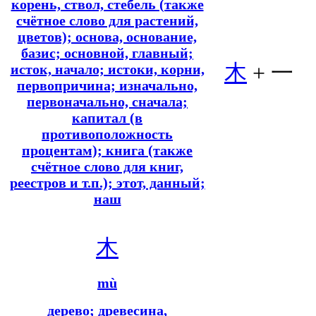
корень, ствол, стебель (также
счётное слово для растений,
цветов); основа, основание,
базис; основной, главный;
木
+ 一
исток, начало; истоки, корни,
первопричина; изначально,
первоначально, сначала;
капитал (в
противоположность
процентам); книга (также
счётное слово для книг,
реестров и т.п.); этот, данный;
наш
木
mù
дерево; древесина,