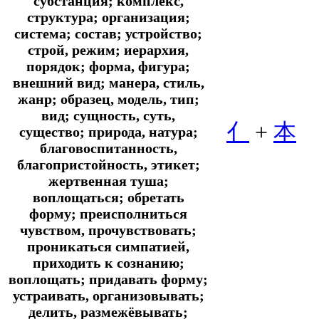
субстанция; комплекс,
структура; организация;
система; состав; устройство;
строй, режим; иерархия,
порядок; форма, фигура;
внешний вид; манера, стиль,
жанр; образец, модель, тип;
вид; сущность, суть,
亻
+
本
существо; природа, натура;
благовоспитанность,
благопристойность, этикет;
жертвенная туша;
воплощаться; обретать
форму; преисполниться
чувством, прочувствовать;
проникаться симпатией,
приходить к сознанию;
воплощать; придавать форму;
устраивать, организовывать;
делить, размежёвывать;