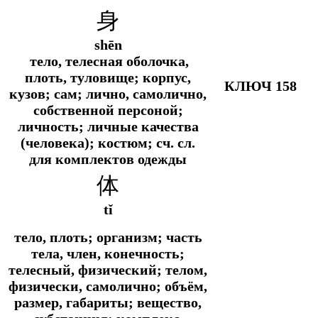
身
shēn
тело, телесная оболочка,
плоть, туловище; корпус,
КЛЮЧ 158
кузов; сам; лично, самолично,
собственной персоной;
личность; личные качества
(человека); костюм; сч. сл.
для комплектов одежды
体
tǐ
тело, плоть; организм; часть
тела, член, конечность;
телесный, физический; телом,
физически, самолично; объём,
размер, габариты; вещество,