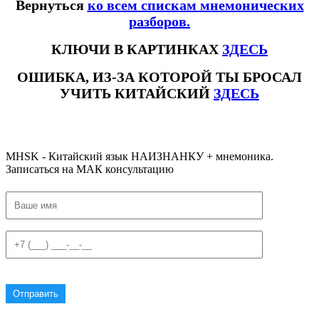
Вернуться
ко всем спискам мнемонических
разборов.
КЛЮЧИ В КАРТИНКАХ
ЗДЕСЬ
ОШИБКА, ИЗ-ЗА КОТОРОЙ ТЫ БРОСАЛ
УЧИТЬ КИТАЙСКИЙ
ЗДЕСЬ
#кореньнакитайском #иероглифкореньнакитайскомязыке #счетныесловавкитайскомязыке #hsk #hsk1 #hskслова #hsk1слова
#счетноесловокореньнакитайскомязыке #счетныесловавкитайском
MHSK - Китайский язык НАИЗНАНКУ + мнемоника.
Записаться на МАК консультацию