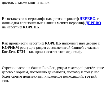
цветов, а также книг и папок.
В составе этого иероглифа находится иероглиф
ДЕРЕВО
, и
лишь одна горизонтальная линия меняет иероглиф
ДЕРЕВО
на иероглиф
КОРЕНЬ
.
Как произнести иероглиф
КОРЕНЬ
напомнит нам дерево с
КОРНЕМ
растущие рядом со знаменитой башней с часами
Биг‐Бен.
БЕН
– так произносится этот иероглиф.
Стрелки часов на башне Биг-Бен, рядом с которой растёт наше
дерево с корнем, постоянно двигаются, поэтому и тон у нас
будет самым подвижным: нисходяще-восходящий,
третий
тон
.