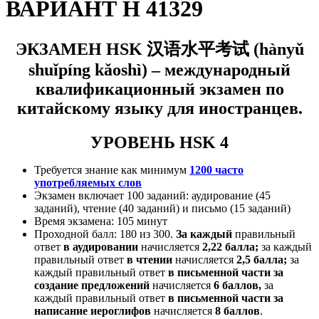
ВАРИАНТ H 41329
ЭКЗАМЕН HSK
汉语水平考试
(
hànyǔ
shuǐpíng kǎoshì) –
международный
квалификационный экзамен по
китайскому языку для иностранцев.
УРОВЕНЬ HSK 4
Требуется знание как минимум
1200 часто
употребляемых слов
Экзамен включает 100 заданий: аудирование (45
заданий), чтение (40 заданий) и письмо (15 заданий)
Время экзамена: 105 минут
Проходной балл: 180 из 3
00.
За каждый
правильный
ответ
в аудировании
начисляется
2,22 балла;
за каждый
правильный ответ
в
чтении
начисляется
2,5 балла;
за
каждый правильный ответ
в
письменной части за
создание предложений
начисляется
6 баллов,
за
каждый правильный ответ
в письменной части за
написание иероглифов
начисляется
8 баллов
.