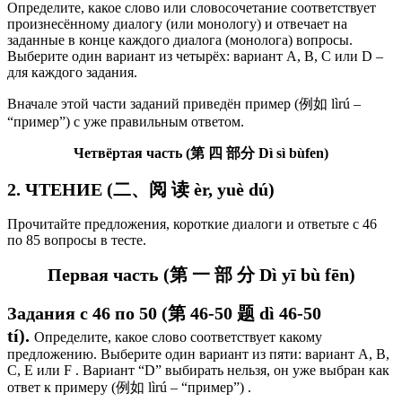
Определите, какое слово или словосочетание соответствует
произнесённому диалогу (или монологу) и отвечает на
заданные в конце каждого диалога (монолога) вопросы.
Выберите один вариант из четырёх: вариант А, В, C или D –
для каждого задания.
Вначале этой части заданий приведён пример (例如 lìrú –
“пример”) с уже правильным ответом.
Четвёртая часть (第 四 部分 Dì sì bùfen)
2. ЧТЕНИЕ (二、阅 读 èr, yuè dú)
Прочитайте предложения, короткие диалоги и ответьте с 46
по 85 вопросы в тесте.
Первая часть (第 一 部 分 Dì yī bù fēn)
Задания с 46 по 50 (第 46-50 题 d
ì 46-50
tí
).
Определите, какое слово соответствует какому
предложению.
Выберите один вариант из пяти: вариант А, В,
С, Е или F . Вариант “D” выбирать нельзя, он уже выбран как
ответ к примеру (例如 lìrú – “пример”) .