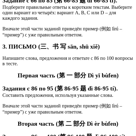
Задание с 66 по 85 (第 66-85 题 dì 66-85 tí).
Подберите правильные ответы к коротким текстам.
Выберите
один вариант из четырёх: вариант А, В, C или D – для
каждого задания.
Вначале этой части заданий приведён пример (例如 lìrú –
“пример”) с уже правильным ответом.
3. ПИСЬМО (三、书 写 sān, shū xiě)
Напишите слова, предложения и ответьте с 86 по 100 вопросы
в тесте.
Первая часть (第 一 部分 Dì yī bùfen)
Задания с 86 по 95 (第 86-95 题 dì 86-95 tí).
Составить предложения, используя указанные слова.
Вначале этой части заданий приведён пример (例如 lìrú –
“пример”) с уже правильным ответом.
Вторая часть (第 二 部分 Dì èr bùfen)