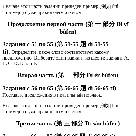
Вначале этой части заданий приведён пример (例如 lìrú –
“пример”) с уже правильным ответом.
Продолжение первой части (第 一 部分 Dì yī
bùfen)
Задания с 51 по 55 (第 51-55 题 d
ì 51-55
tí
).
Определите, какое слово соответствует какому
предложению.
Выберите один вариант из шести: вариант А,
В, С, D, E или F.
Вторая часть (第 二 部分 Dì èr bùfen)
Задания с 56 по 65 (第 56-65 题 dì 56-65 tí).
Поставьте предложения в правильный порядок.
Вначале этой части заданий приведён пример (例如 lìrú –
“пример”) с уже правильным ответом.
Третья часть (第 三 部分 Dì sān bùfen)