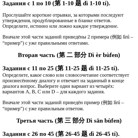
Задания с 1 по 10 (第 1-10 题 d
ì 1-10 tí
).
Прослушайте короткие отрывки, за которыми последуют
утверждения, продублированные в бланке ответов.
Определите, истинно или ложно каждое утверждение.
Вначале этой части заданий приведёны 2 примера (例如 lìrú –
“пример”) с уже правильными ответами.
Вторая часть (第 二 部分 Dì èr bùfen)
Задания с 11 по 25 (第 11-25 题 dì 11-25 tí).
Определите, какое слово или словосочетание соответствует
произнесённому диалогу и отвечает на заданный в конце
диалога вопрос. Выберите один вариант из четырёх:
вариантов А, В, C или D – для каждого задания.
Вначале этой части заданий приведён пример (例如 lìrú –
“пример”) с уже правильным ответом.
Третья часть (第 三 部分 Dì sān bùfen)
Задания с 26 по 45 (第 26-45 题 dì 26-45 tí).