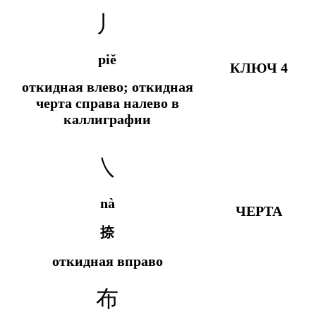
丿
piě
КЛЮЧ 4
откидная влево; откидная
черта справа налево в
каллиграфии
㇏
nà
ЧЕРТА
捺
откидная вправо
布