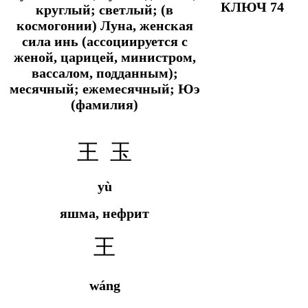
КЛЮЧ 74
круглый; светлый; (в
космогонии) Луна, женская
сила инь (ассоциируется с
женой, царицей, министром,
вассалом, подданным);
месячный; ежемесячный; Юэ
(фамилия)
王 玉
yù
яшма, нефрит
王
wáng