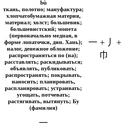
bù
ткань, полотно; мануфактура;
хлопчатобумажная материя,
материал; холст; большевик;
большевистский; монета
(первоначально медная, в
一 + 丿
+
форме лопаточки, дин. Хань);
налог, денежное обложение;
巾
распространяться по (на);
расставлять; раскидываться;
объявлять, публиковать;
распространять; покрывать,
наносить; планировать,
распланировать; устраивать;
угощать, потчевать;
растягивать, вытянуть; Бу
(фамилия)
一