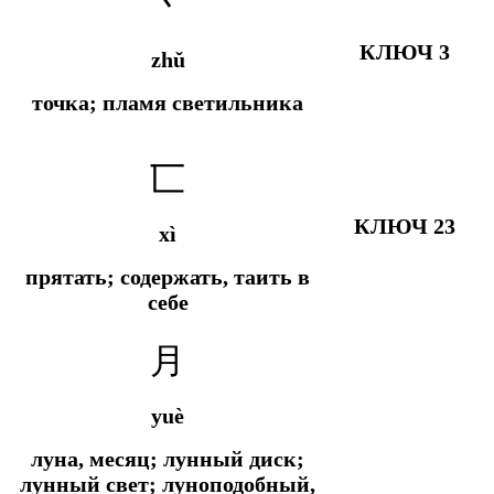
丶
КЛЮЧ 3
zhǔ
точка; пламя светильника
匸
КЛЮЧ 23
xì
прятать; содержать, таить в
себе
月
yuè
луна, месяц; лунный диск;
лунный свет; луноподобный,