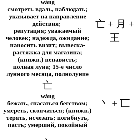
wàng
смотреть вдаль, наблюдать;
указывает на направление
亡 + 月 +
действия;
репутация; уважаемый
王
человек; надежда, ожидание;
наносить визит; вывеска-
растяжка для магазина;
(книжн.) ненависть;
полная луна; 15-е число
лунного месяца, полнолуние
亡
wáng
丶 + 匸
бежать, спасаться бегством;
умереть, скончаться; (книжн.)
терять, исчезать; погибнуть,
пасть; умерший, покойный