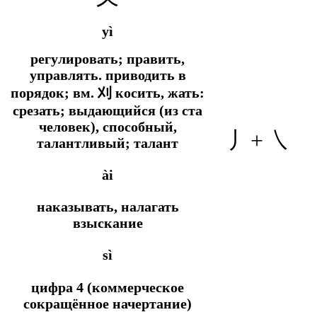
yì
регулировать; править,
управлять. приводить в
порядок; вм. 刈 косить, жать:
срезать; выдающийся (из ста
человек), способный,
丿+ ㇏
талантливый; талант
ài
наказывать, налагать
взыскание
sì
цифра 4 (коммерческое
сокращённое начертание)