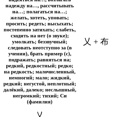
надежду на…, рассчитывать
на…; полагаться на…;
желать, хотеть, уповать;
просить; редеть; высыхать;
постепенно затихать; слабеть,
сходить на нет (о звуке);
乂 +
布
умолкать; беззвучный;
следовать неотступно за (в
учении), брать пример (с),
подражать; равняться на;
редкий, редкостный; редко;
на редкость; малочисленный,
немногий; мало; жидкий,
редкий; негустой, неплотный;
далёкий, далеко; неслышный,
негромкий; тихий; Си
(фамилия)
乂