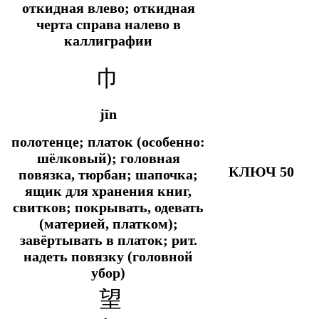
откидная влево; откидная
черта справа налево в
каллиграфии
巾
jīn
полотенце; платок (особенно:
шёлковый); головная
КЛЮЧ 50
повязка, тюрбан; шапочка;
ящик для хранения книг,
свитков; покрывать, одевать
(материей, платком);
завёртывать в платок;
рит.
надеть повязку (головной
убор)
望