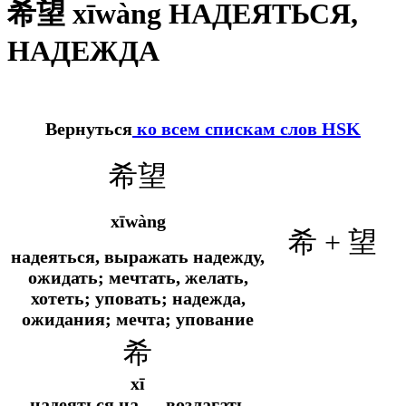
希望 xīwàng НАДЕЯТЬСЯ,
НАДЕЖДА
Вернуться
ко всем спискам слов HSK
希望
xīwàng
希 + 望
надеяться, выражать надежду,
ожидать; мечтать, желать,
хотеть; уповать; надежда,
ожидания; мечта; упование
希
xī
надеяться на…, возлагать