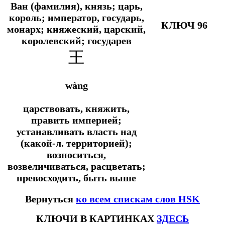
Ван (фамилия), князь; царь,
король; император, государь,
КЛЮЧ 96
монарх; княжеский, царский,
королевский; государев
王
wàng
царствовать, княжить,
править империей;
устанавливать власть над
(какой-л. территорией);
возноситься,
возвеличиваться, расцветать;
превосходить, быть выше
Вернуться
ко всем спискам слов HSK
КЛЮЧИ В КАРТИНКАХ
ЗДЕСЬ