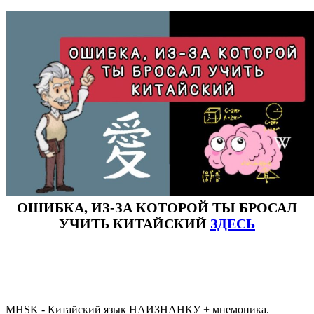
ОШИБКА, ИЗ-ЗА КОТОРОЙ ТЫ БРОСАЛ
УЧИТЬ КИТАЙСКИЙ
ЗДЕСЬ
#ключикитайскиеиероглиф #разбориероглифанаключи
исоксловhsk3 #списоксловhsk3новыйстандарт #списоксловhsk4 #списоксловhsk4новыйстандарт #списоксловhsk5
#списоксловhsk5новыйстандарт #списоксловhsk6 #списоксловhsk6новыйстандар3.0
MHSK - Китайский язык НАИЗНАНКУ + мнемоника.