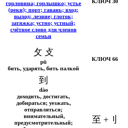
КЛЮЧ 30
горловина; горлышко; устье
(реки); порт; гавань; вход;
выход; лезвие; глоток;
затяжка; устно; устный;
счётное слово для членов
семьи
攵 攴
КЛЮЧ 66
pū
бить, ударять, бить палкой
到
dào
доходить, достигать,
добираться; уезжать,
отправляться;
внимательный,
至 +
刂
предусмотрительный;