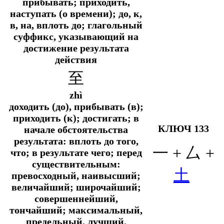
прибывать; приходить,
наступать (о времени); до, к,
в, на, вплоть до; глагольный
суффикс, указывающий на
достижение результата
действия
至
zhì
доходить (до), прибывать (в);
приходить (к); достигать; в
КЛЮЧ 133
начале обстоятельства
результата: вплоть до того,
一 + 厶 +
что; в результате чего; перед
существительным:
土
превосходный, наивысший;
величайший; широчайший;
совершеннейший,
тончайший; максимальный,
предельный, лучший,