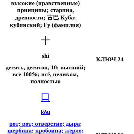
высокие (нравственные)
принципы; старина,
древности; 古巴 Куба;
кубинский; Гу (фамилия)
十
shí
КЛЮЧ 24
десять, десяток, 10; высший;
все 100%; всё, целиком,
полностью
口
kǒu
рот; рот; отверстие; дыра;
щербина; пробоина; жерло;