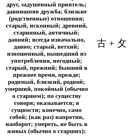
друг, задушевный приятель;
давнишняя дружба; близкие
(родственные) отношения;
старый, исконный; древний,
старинный, античный;
давний; всегда изначально,
古 +
攵
давно; старый, ветхий;
изношенный, вышедший из
употребления, негодный;
старый, прежний; бывший в
прежнее время, прежде;
родимый, близкий, родной;
умерший, покойный (обычно
о старшем); по существу
говоря; оказывается; в
сущности; конечно, само
собой; (как раз) напротив,
наоборот; умереть, не быть в
живых (обычно о старших);