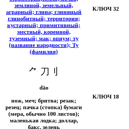
земляной, земельный,
КЛЮЧ 32
аграрный; глина; глиняный
глинобитный; территория;
кустарный; примитивный;
местный, коренной,
туземный; мак; опиум; ту
(название народности); Ту
(фамилия)
⺈
刀刂
dāo
КЛЮЧ 18
нож, меч; бритва; резак;
резец; пачка (стопка) бумаги
(мера, обычно 100 листов);
маленькая лодка; доллар,
бакс, зелень