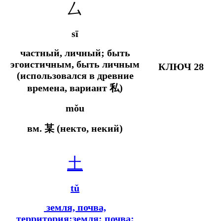
厶
sī
частный, личный; быть
эгоистичным, быть личным
КЛЮЧ 28
(использовался в древние
времена, вариант 私)
mǒu
вм.
某 (некто, некий)
土
tǔ
земля, почва,
территория;земля; почва;