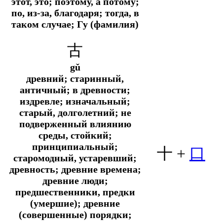
этот, это; поэтому, а потому;
по, из-за, благодаря; тогда, в
таком случае; Гу (фамилия)
古
gǔ
древний; старинный,
античный; в древности;
издревле; изначальный;
старый, долголетний; не
подверженный влиянию
среды, стойкий;
принципиальный;
十
+
口
старомодный, устаревший;
древность; древние времена;
древние люди;
предшественники, предки
(умершие); древние
(совершенные) порядки;