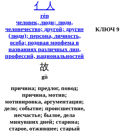
亻
人
rén
человек, люди; люди,
человечество; другой; другие
КЛЮЧ 9
(люди); персона, личность,
особа; родовая морфема в
названиях различных лиц,
профессий, национальностей
故
gù
причина; предлог, повод;
причина, мотив;
мотивировка, аргументация;
дело; событие; происшествие,
несчастье; былое, дела
минувших дней; старина;
старое, отжившее; старый