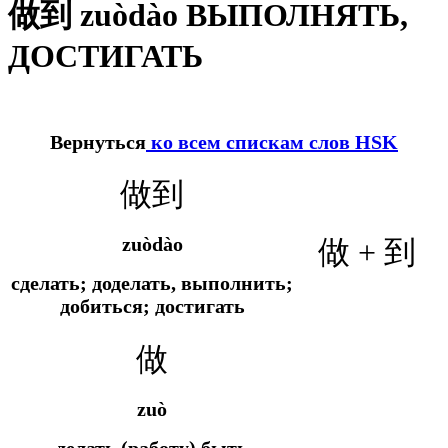
做到 zuòdào ВЫПОЛНЯТЬ,
ДОСТИГАТЬ
Вернуться
ко всем спискам слов HSK
做到
zuòdào
做 + 到
сделать; доделать, выполнить;
добиться; достигать
做
zuò
делать (работу),быть