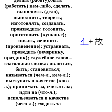
(работать) кем-либо, сделать,
выполнять (дело),
выполнить, творить;
изготовлять, создавать,
производить; готовить,
приготовить (кушанье);
亻
+
故
писать, сочинять
(произведение); устраивать,
проводить (вечеринку,
праздник);
служебное слово –
глагольная связка:
являться,
быть; становиться;
называться (чем-л., кем-л.);
выступать в качестве (кого-
л.); принимать за, считать за;
идти на (что-л.);
использоваться в качестве
(чего-л.); сходить за