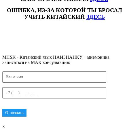
ОШИБКА, ИЗ-ЗА КОТОРОЙ ТЫ БРОСАЛ
УЧИТЬ КИТАЙСКИЙ
ЗДЕСЬ
#ключикитайскиеиероглиф #разбориероглифанаключи
#списоксловhsk1 #списоксловhsk1новыйстандарт #списоксловhsk2 #списоксловhsk2новытандарт #списоксловhsk3
#списоксловhsk3новыйстандарт #списоксловhsk4 #списоксловhsk4новыйстандарт #списоксловhsk5
#списоксловhsk5новыйстандарт #списоксловhsk6 #списоксловhsk6новыйстандар3.0
MHSK - Китайский язык НАИЗНАНКУ + мнемоника.
Записаться на МАК консультацию
×