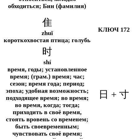
обходиться; Бин (фамилия)
隹
КЛЮЧ 172
zhuī
короткохвостая птица; голубь
时
shí
время, годы; установленное
время; (грам.) время; час;
сезон; время года; период;
эпоха; удобная возможность;
日
+
寸
подходящее время; во время;
во время, когда; тогда;
приходить в своё время,
стоять вровень со временем;
быть своевременным;
чувствовать своё время;