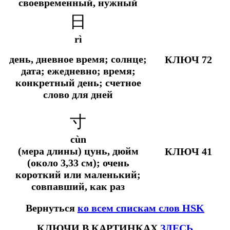
своевременный, нужный
日
rì
день, дневное время; солнце;
КЛЮЧ 72
дата; ежедневно; время;
конкретный день; счетное
слово для дней
寸
cùn
(мера длины) цунь, дюйм
КЛЮЧ 41
(около 3,33 см); очень
короткий или маленький;
совпавший, как раз
Вернуться
ко всем спискам слов HSK
КЛЮЧИ В КАРТИНКАХ
ЗДЕСЬ