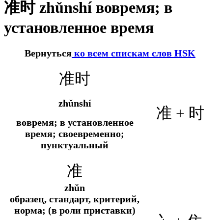
准时 zhǔnshí вовремя; в
установленное время
Вернуться
ко всем спискам слов HSK
准时
zhǔnshí
准 + 时
вовремя; в установленное
время; своевременно;
пунктуальный
准
zhǔn
образец, стандарт, критерий,
норма; (в роли приставки)