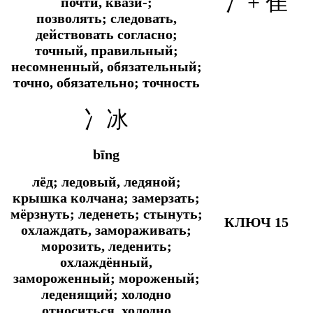
冫
+
隹
почти, квази-;
позволять; следовать,
действовать согласно;
точный, правильный;
несомненный, обязательный;
точно, обязательно; точность
冫冰
bīng
лёд; ледовый, ледяной;
крышка колчана; замерзать;
мёрзнуть; леденеть; стынуть;
КЛЮЧ 15
охлаждать, замораживать;
морозить, леденить;
охлаждённый,
замороженный; мороженый;
леденящий; холодно
относиться, холодно