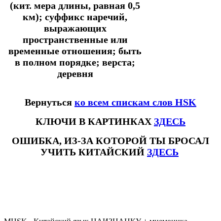
(кит. мера длины, равная 0,5
км); суффикс наречий,
выражающих
пространственные или
временные отношения; быть
в полном порядке; верста;
деревня
Вернуться
ко всем спискам слов HSK
КЛЮЧИ В КАРТИНКАХ
ЗДЕСЬ
ОШИБКА, ИЗ-ЗА КОТОРОЙ ТЫ БРОСАЛ
УЧИТЬ КИТАЙСКИЙ
ЗДЕСЬ
#ключикитайскиеиероглиф #разбориероглифанаключи
#списоксловhsk1 #списоксловhsk1новыйстандарт #списоксловhsk2 #списоксловhsk2новытандарт #списоксловhsk3
#списоксловhsk3новыйстандарт #списоксловhsk4 #списоксловhsk4новыйстандарт #списоксловhsk5
#списоксловhsk5новыйстандарт #списоксловhsk6 #списоксловhsk6новыйстандар3.0