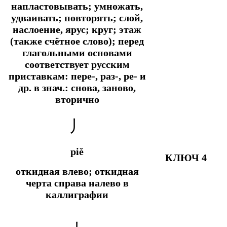
напластовывать; умножать,
удваивать; повторять; слой,
наслоение, ярус; круг; этаж
(также счётное слово); перед
глагольными основами
соответствует русским
приставкам: пере-, раз-, ре- и
др. в знач.: снова, заново,
вторично
丿
piě
КЛЮЧ 4
откидная влево; откидная
черта справа налево в
каллиграфии