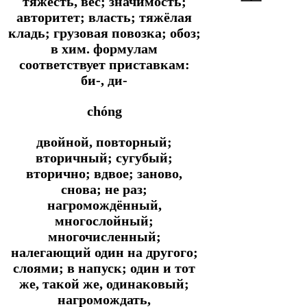
тяжесть, вес; значимость;
авторитет; власть; тяжёлая
кладь; грузовая повозка; обоз;
в хим. формулам
соответствует приставкам:
би-, ди-
chóng
двойной, повторный;
вторичный; сугубый;
вторично; вдвое; заново,
снова; не раз;
нагромождённый,
многослойный;
многочисленный;
налегающий один на другого;
слоями; в напуск; один и тот
же, такой же, одинаковый;
нагромождать,