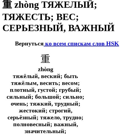
重 zhòng ТЯЖЕЛЫЙ;
ТЯЖЕСТЬ; ВЕС;
СЕРЬЕЗНЫЙ, ВАЖНЫЙ
Вернуться
ко всем спискам слов HSK
重
zhòng
тяжёлый, веский; быть
тяжёлым, весить; весом;
плотный, густой; грубый;
сильный; большой; сильно;
очень; тяжкий, трудный;
жестокий; строгий,
серьёзный; тяжело, трудно;
полновесный; важный,
значительный;