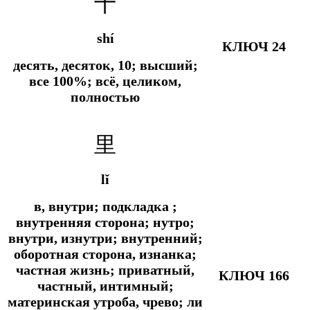
十
shí
КЛЮЧ 24
десять, десяток, 10; высший;
все 100%; всё, целиком,
полностью
里
lǐ
в, внутри; подкладка ;
внутренняя сторона; нутро;
внутри, изнутри; внутренний;
оборотная сторона, изнанка;
частная жизнь; приватный,
КЛЮЧ 166
частный, интимный;
материнская утроба, чрево; ли