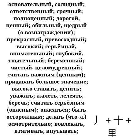
основательный, солидный;
ответственный; срочный;
полноценный; дорогой,
ценный; обильный, щедрый
(о вознаграждении);
прекрасный, превосходный;
высокий; серьёзный,
внимательный; глубокий,
тщательный; беременный;
чистый, целомудренный;
считать важным (ценным);
придавать большое значение;
высоко ставить, ценить;
уважать; жалеть, лелеять,
беречь; считать серьёзным
(опасным); опасаться; быть
осторожным; делать (что-л.)
丿
+ 十 +
осмотрительно; вовлекать,
втягивать, впутывать;
里