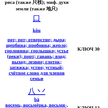
ряса (также 只衼); миф. духи
земли (также 地只)
口
kǒu
рот; рот; отверстие; дыра;
щербина; пробоина; жерло;
КЛЮЧ 30
горловина; горлышко; устье
(реки); порт; гавань; вход;
выход; лезвие; глоток;
затяжка; устно; устный;
счётное слово для членов
семьи
八 丷
bā
восемь, восьмёрка, восьми-,
КЛЮЧ 12