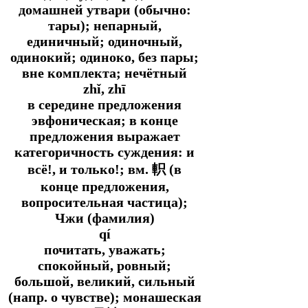
домашней утвари (обычно:
тары); непарный,
единичный; одиночный,
одинокий; одиноко, без пары;
вне комплекта; нечётный
zhǐ, zhī
в середине предложения
эвфоническая; в конце
предложения выражает
категоричность суждения: и
всё!, и только!;
вм.
軹 (в
конце предложения,
вопросительная частица);
Чжи (фамилия)
qí
почитать, уважать;
спокойный, ровный;
большой, великий, сильный
(напр. о чувстве); монашеская