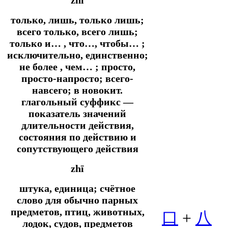
только, лишь, только лишь;
всего только, всего лишь;
только и… , что…, чтобы… ;
исключительно, единственно;
не более , чем… ; просто,
просто-напросто; всего-
навсего; в
новокит.
глагольный суффикс ―
показатель значений
длительности действия,
состояния по действию и
сопутствующего действия
zhī
штука, единица; счётное
слово для обычно парных
предметов, птиц, животных,
口
+
八
лодок, судов, предметов