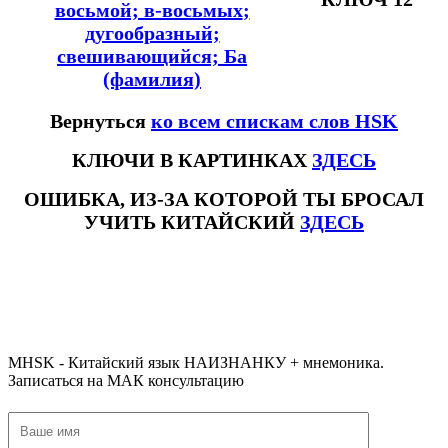
восьмой; в-восьмых
;
дугообразный;
свешивающийся; Ба
(фамилия)
Вернуться
ко всем спискам слов HSK
КЛЮЧИ В КАРТИНКАХ
ЗДЕСЬ
ОШИБКА, ИЗ-ЗА КОТОРОЙ ТЫ БРОСАЛ
УЧИТЬ КИТАЙСКИЙ
ЗДЕСЬ
#ключикитайскиеиероглиф #разбориероглифанаключи
#списоксловhsk1 #списоксловhsk1новыйстандарт #списоксловhsk2 #списоксловhsk2новытандарт #списоксловhsk3
#списоксловhsk3новыйстандарт #списоксловhsk4 #списоксловhsk4новыйстандарт #списоксловhsk5
#списоксловhsk5новыйстандарт #списоксловhsk6 #списоксловhsk6новыйстандар3.0
MHSK - Китайский язык НАИЗНАНКУ + мнемоника.
Записаться на МАК консультацию