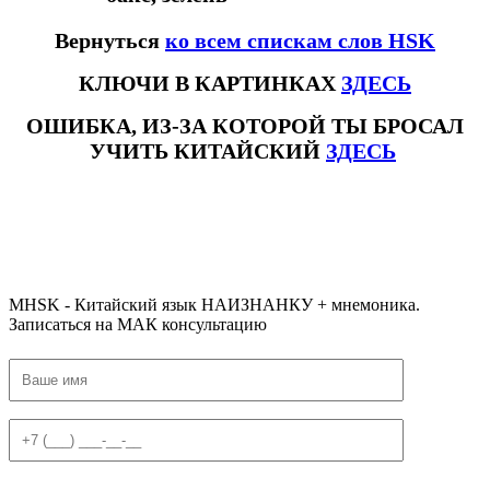
Вернуться
ко всем спискам слов HSK
КЛЮЧИ В КАРТИНКАХ
ЗДЕСЬ
ОШИБКА, ИЗ-ЗА КОТОРОЙ ТЫ БРОСАЛ
УЧИТЬ КИТАЙСКИЙ
ЗДЕСЬ
#ключикитайскиеиероглиф #разбориероглифанаключи
#списоксловhsk1 #списоксловhsk1новыйстандарт #списоксловhsk2 #списоксловhsk2новытандарт #списоксловhsk3
#списоксловhsk3новыйстандарт #списоксловhsk4 #списоксловhsk4новыйстандарт #списоксловhsk5
#списоксловhsk5новыйстандарт #списоксловhsk6 #списоксловhsk6новыйстандар3.0
MHSK - Китайский язык НАИЗНАНКУ + мнемоника.
Записаться на МАК консультацию