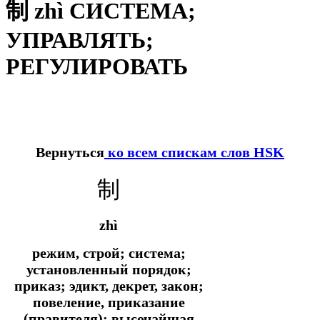
制 zhì СИСТЕМА;
УПРАВЛЯТЬ;
РЕГУЛИРОВАТЬ
Вернуться
ко всем спискам слов HSK
制
zhì
режим, строй; система;
установленный порядок;
приказ; эдикт, декрет, закон;
повеление, приказание
(правителя); высочайшая