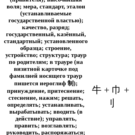
воля; мера, стандарт, эталон
(устанавливаемые
государственной властью);
качество, разряд;
государственный, казённый,
стандартный; установленного
образца; строение,
устройство; структура; траур
по родителям; в трауре (на
визитной карточке под
фамилией носящего траур
пишется иероглиф 制);
牛 +
巾 +
принуждение, притеснение;
стеснение, нажим; решать,
刂
определять; устанавливать,
вырабатывать; вводить (в
действие); управлять,
править; возглавлять;
руководить, распоряжаться;