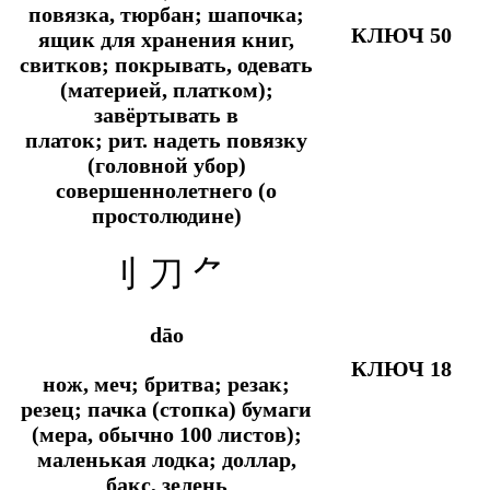
повязка, тюрбан; шапочка;
КЛЮЧ 50
ящик для хранения книг,
свитков; покрывать, одевать
(материей, платком);
завёртывать в
платок;
рит.
надеть повязку
(головной убор)
совершеннолетнего (о
простолюдине)
刂
刀
⺈
dāo
КЛЮЧ 18
нож, меч; бритва; резак;
резец; пачка (стопка) бумаги
(мера, обычно 100 листов);
маленькая лодка; доллар,
бакс, зелень