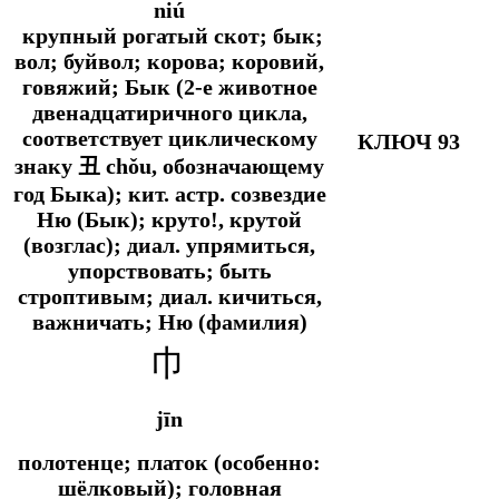
niú
крупный рогатый скот; бык;
вол; буйвол; корова; коровий,
говяжий; Бык (2-е животное
двенадцатиричного цикла,
соответствует циклическому
КЛЮЧ 93
знаку 丑 chǒu, обозначающему
год Быка);
кит. астр.
созвездие
Ню (Бык); круто!, крутой
(возглас);
диал.
упрямиться,
упорствовать; быть
строптивым;
диал.
кичиться,
важничать; Ню (фамилия)
巾
jīn
полотенце; платок (особенно:
шёлковый); головная