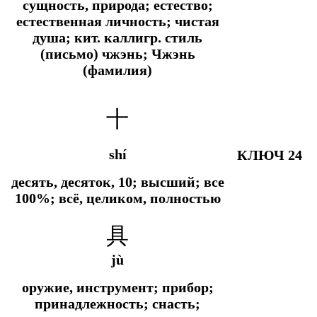
сущность, природа; естество;
естественная личность; чистая
душа; кит. каллигр. стиль
(письмо) чжэнь; Чжэнь
(фамилия)
十
shí
КЛЮЧ 24
десять, десяток, 10; высший; все
100%; всё, целиком, полностью
具
jù
оружие, инструмент; прибор;
принадлежность; снасть;