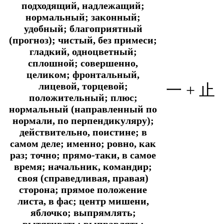
подходящий, надлежащий;
нормальный; законный;
удобный; благоприятный
(прогноз); чистый, без примеси;
гладкий, одноцветный;
сплошной; совершенно,
целиком; фронтальный,
лицевой, торцевой;
一 + 止
положительный; плюс;
нормальный (направленный по
нормали, по перпендикуляру);
действительно, поистине; в
самом деле; именно; ровно, как
раз; точно; прямо-таки, в самое
время; начальник, командир;
своя (справедливая, правая)
сторона; прямое положение
листа, в фас; центр мишени,
яблочко; выпрямлять;
вытягивать; выправлять;