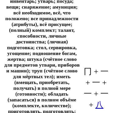
инвентарь; утварь; посуда;
вещи; снаряжение; амуниция;
всё необходимое, всё, что
положено; все принадлежности
(атрибуты), всё присущее;
(полный) комплект; талант,
способности, личные
достоинства; (личная)
подготовка; стол, сервировка,
угощение; подношение богам,
жертва; штука (счётное слово
для предметов утвари, приборов
冂 + 一
и машин); труп (счётное слово
для мёртвых тел); иметь
+ 一 +
(вмещать, приобретать,
получать) в полной мере
一 + 一
(готовности); обладать
(запасаться) в полном объёме
+
八
(комплекте, количестве);
приготовлять, подготовлять;