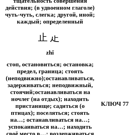
тщательность совершения
действия; (в удвоенном глаголе)
чуть-чуть, слегка;
другой, иной;
каждый; определенный
止 龰
zhǐ
стоп, остановиться; остановка;
предел, граница; стоять
(неподвижно);останавливаться,
задерживаться; неподвижный,
стоячий;останавливаться на
ночлег (на отдых); находить
КЛЮЧ 77
пристанище; садиться (о
птицах); поселяться; стоять
на…; останавливаться на…;
успокаиваться на…; находить
своё место в…; воздерживаться