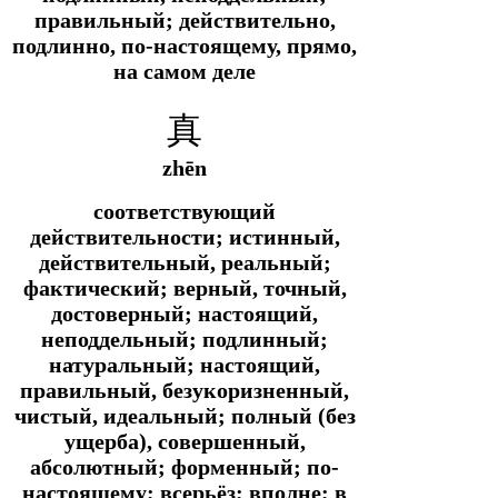
правильный; действительно,
подлинно, по-настоящему, прямо,
на самом деле
真
zhēn
соответствующий
действительности; истинный,
действительный, реальный;
фактический; верный, точный,
достоверный; настоящий,
неподдельный; подлинный;
натуральный; настоящий,
правильный, безукоризненный,
чистый, идеальный; полный (без
ущерба), совершенный,
абсолютный; форменный; по-
настоящему; всерьёз; вполне; в