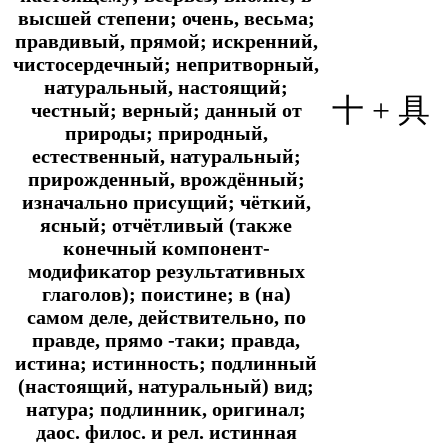
высшей степени; очень, весьма;
правдивый, прямой; искренний,
чистосердечный; непритворный,
натуральный, настоящий;
十
+
具
честный; верный; данный от
природы; природный,
естественный, натуральный;
прирожденный, врождённый;
изначально присущий; чёткий,
ясный; отчётливый (также
конечный компонент-
модификатор результативных
глаголов); поистине; в (на)
самом деле, действительно, по
правде, прямо -таки; правда,
истина; истинность; подлинный
(настоящий, натуральный) вид;
натура; подлинник, оригинал;
даос. филос. и рел. истинная