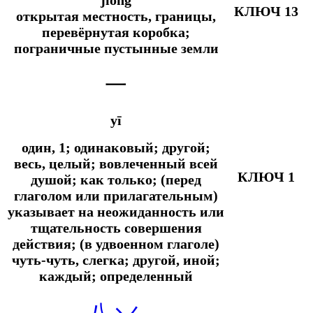
КЛЮЧ 13
открытая местность, границы,
перевёрнутая коробка;
пограничные пустынные земли
一
yī
один, 1; одинаковый; другой;
весь, целый; вовлеченный всей
КЛЮЧ 1
душой;
как только; (перед
глаголом или прилагательным)
указывает на неожиданность или
тщательность совершения
действия; (в удвоенном глаголе)
чуть-чуть, слегка;
другой, иной;
каждый; определенный
八
丷