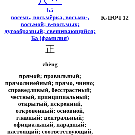
bā
восемь, восьмёрка, восьми-,
КЛЮЧ 12
восьмой; в-восьмых
;
дугообразный; свешивающийся;
Ба (фамилия)
正
zhèng
прямой; правильный;
прямолинейный; прямо, чинно;
справедливый, бесстрастный;
честный, принципиальный;
открытый, искренний,
откровенный; основной,
главный; центральный;
официальный, парадный;
настоящий; соответствующий,