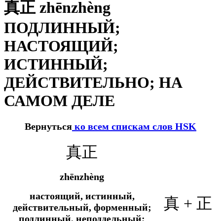
真正 zhēnzhèng
ПОДЛИННЫЙ;
НАСТОЯЩИЙ;
ИСТИННЫЙ;
ДЕЙСТВИТЕЛЬНО; НА
САМОМ ДЕЛЕ
Вернуться
ко всем спискам слов HSK
真正
zhēnzhèng
настоящий, истинный,
真 + 正
действительный, форменный;
подлинный, неподдельный;