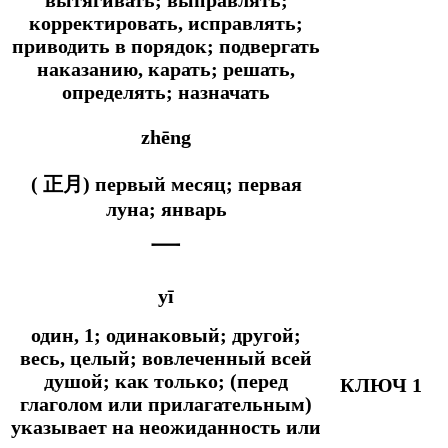
корректировать, исправлять;
приводить в порядок; подвергать
наказанию, карать; решать,
определять; назначать
zhēng
( 正月) первый месяц; первая
луна; январь
一
yī
один, 1; одинаковый; другой;
весь, целый; вовлеченный всей
душой;
как только; (перед
КЛЮЧ 1
глаголом или прилагательным)
указывает на неожиданность или