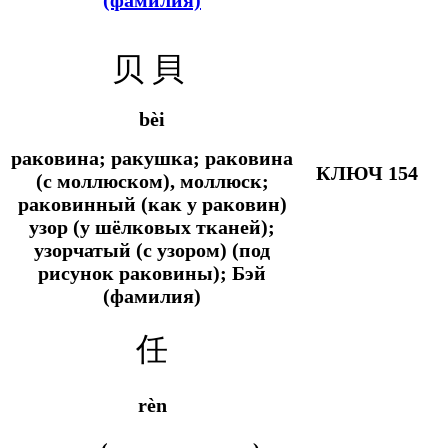
贝 貝
bèi
раковина; ракушка; раковина
КЛЮЧ 154
(с моллюском), моллюск;
раковинный (как у раковин)
узор (у шёлковых тканей);
узорчатый (с узором) (под
рисунок раковины); Бэй
(фамилия)
任
rèn