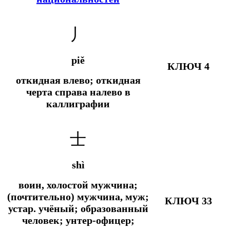
丿
piě
КЛЮЧ 4
откидная влево; откидная
черта справа налево в
каллиграфии
士
shì
воин, холостой мужчина;
(почтительно) мужчина, муж;
КЛЮЧ 33
устар.
учёный; образованный
человек; унтер-офицер;