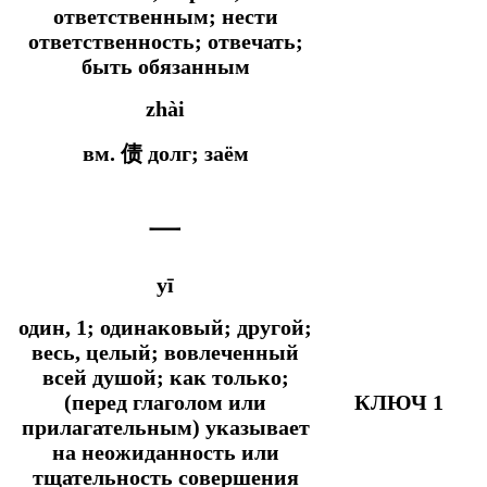
ответственным; нести
ответственность; отвечать;
быть обязанным
zhài
вм. 债 долг; заём
一
yī
один, 1; одинаковый; другой;
весь, целый; вовлеченный
всей душой;
как только;
(перед глаголом или
КЛЮЧ 1
прилагательным) указывает
на неожиданность или
тщательность совершения