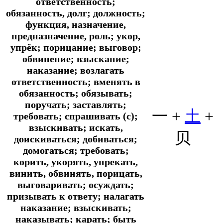
ответственность;
обязанность, долг; должность;
функция, назначение,
предназначение, роль; укор,
упрёк; порицание; выговор;
обвинение; взыскание;
наказание; возлагать
ответственность; вменять в
обязанность; обязывать;
поручать; заставлять;
一 +
土
+
требовать; спрашивать (с);
взыскивать; искать,
贝
доискиваться; добиваться;
домогаться; требовать;
корить, укорять, упрекать,
винить, обвинять, порицать,
выговаривать; осуждать;
призывать к ответу; налагать
наказание; взыскивать;
наказывать; карать; быть