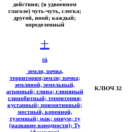
действия; (в удвоенном
глаголе) чуть-чуть, слегка;
другой, иной; каждый;
определенный
土
tǔ
земля, почва,
территория;земля; почва;
земляной, земельный,
КЛЮЧ 32
аграрный; глина; глиняный
глинобитный; территория;
кустарный; примитивный;
местный, коренной,
туземный; мак; опиум; ту
(название народности); Ту
(фамилия)