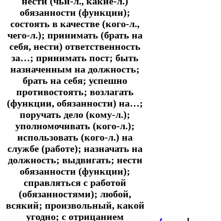
нести (чьи-л., какие-л.)
обязанности (функции);
состоять в качестве (кого-л.,
чего-л.); принимать (брать на
себя, нести) ответственность
за…; принимать пост; быть
назначенным на должность;
брать на себя; успешно
противостоять; возлагать
(функции, обязанности) на…;
поручать дело (кому-л.);
уполномочивать (кого-л.);
использовать (кого-л.) на
службе (работе); назначать на
должность; выдвигать; нести
обязанности (функции);
справляться с работой
(обязанностями); любой,
всякий; произвольный, какой
угодно; с отрицанием