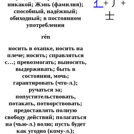
亻
+ 丿+
никакой; Жэнь (фамилия);
способный, надёжный;
士
обиходный; в постоянном
употреблении
rén
носить в охапке, носить на
плече; носить; справляться
с…; превозмогать; выносить,
выдерживать; быть в
состоянии, мочь;
гарантировать (что-л.);
ручаться за;
попустительствовать,
потакать, потворствовать;
предоставлять полную
свободу действий; полагаться
на (чью-л.) волю; пусть будет
как угодно (кому-л.);