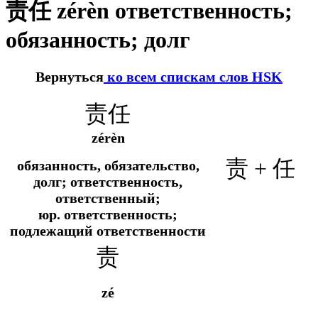
责任 zérèn ответственность;
обязанность; долг
Вернуться
ко всем спискам слов HSK
责任
zérèn
责 + 任
обязанность, обязательство,
долг; ответственность,
ответственный;
юр.
ответственность;
подлежащий ответственности
责
zé