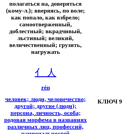
полагаться на, доверяться
(кому-л.); вверяясь, по воле;
как попало, как взбрело;
самоотверженный,
доблестный; вкрадчивый,
льстивый; великий,
величественный; грузить,
нагружать
亻
人
rén
человек; люди, человечество;
КЛЮЧ 9
другой; другие (люди);
персона, личность, особа;
родовая морфема в названиях
различных лиц, профессий,
национальностей