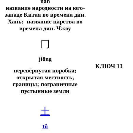
nán
название народности на юго-
западе Китая во времена дин.
Хань; название царства во
времена дин. Чжоу
冂
jiōng
КЛЮЧ 13
перевёрнутая коробка;
открытая местность,
границы; пограничные
пустынные земли
土
tǔ