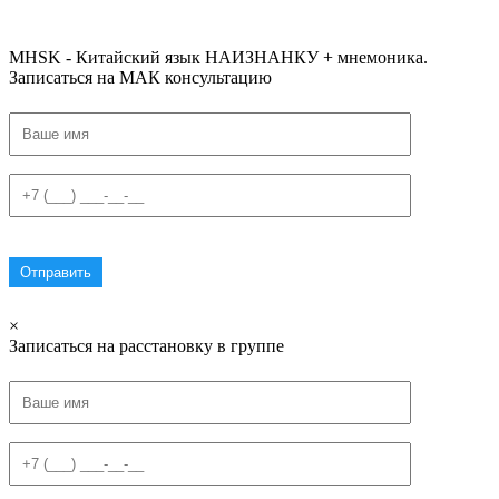
#списоксловhsk3новыйстандарт #списоксловhsk4 #списоксловhsk4новыйстандарт #списоксловhsk5
#списоксловhsk5новыйстандарт #списоксловhsk6 #списоксловhsk6новыйстандар3.0
MHSK - Китайский язык НАИЗНАНКУ + мнемоника.
Записаться на МАК консультацию
×
Записаться на расстановку в группе