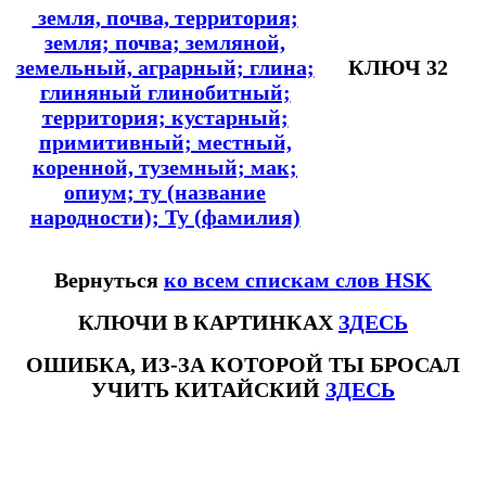
земля, почва, территория;
земля; почва; земляной,
земельный, аграрный; глина;
КЛЮЧ 32
глиняный глинобитный;
территория; кустарный;
примитивный; местный,
коренной, туземный; мак;
опиум; ту (название
народности); Ту (фамилия)
Вернуться
ко всем спискам слов HSK
КЛЮЧИ В КАРТИНКАХ
ЗДЕСЬ
ОШИБКА, ИЗ-ЗА КОТОРОЙ ТЫ БРОСАЛ
УЧИТЬ КИТАЙСКИЙ
ЗДЕСЬ
#ключикитайскиеиероглиф #разбориероглифанаключи
#списоксловhsk1 #списоксловhsk1новыйстандарт #списоксловhsk2 #списоксловhsk2новытандарт #списоксловhsk3