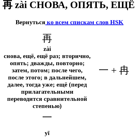
再 zài СНОВА, ОПЯТЬ, ЕЩЁ
Вернуться
ко всем спискам слов HSK
再
zài
снова, ещё, ещё раз; вторично,
опять; дважды, повторно;
一 + 冉
затем, потом; после чего,
после этого; в дальнейшем,
далее, тогда уже; ещё (перед
прилагательными
переводится сравнительной
степенью)
一
yī