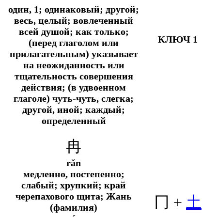
один, 1; одинаковый; другой;
весь, целый; вовлеченный
всей душой;
как только;
КЛЮЧ 1
(перед глаголом или
прилагательным) указывает
на неожиданность или
тщательность совершения
действия; (в удвоенном
глаголе) чуть-чуть, слегка;
другой, иной; каждый;
определенный
冉
rǎn
медленно, постепенно;
слабый; хрупкий; край
черепахового щита; Жань
冂 +
土
(фамилия)