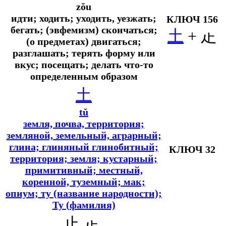
zǒu
идти; ходить; уходить, уезжать;
КЛЮЧ 156
бегать; (эвфемизм) скончаться;
土
+ 龰
(о предметах) двигаться;
разглашать; терять форму или
вкус; посещать; делать что-то
определенным образом
土
tǔ
земля, почва, территория;
земляной, земельный, аграрный;
глина; глиняный глинобитный;
КЛЮЧ 32
территория; земля; кустарный;
примитивный; местный,
коренной, туземный; мак;
опиум; ту (название народности);
Ту (фамилия)
止 龰