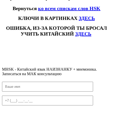
Вернуться
ко всем спискам слов HSK
КЛЮЧИ В КАРТИНКАХ
ЗДЕСЬ
ОШИБКА, ИЗ-ЗА КОТОРОЙ ТЫ БРОСАЛ
УЧИТЬ КИТАЙСКИЙ
ЗДЕСЬ
#ключикитайскиеиероглиф #разбориероглифанаключи
#списоксловhsk1 #списоксловhsk1новыйстандарт #списоксловhsk2 #списоксловhsk2новытандарт #списоксловhsk3
#списоксловhsk3новыйстандарт #списоксловhsk4 #списоксловhsk4новыйстандарт #списоксловhsk5
#списоксловhsk5новыйстандарт #списоксловhsk6 #списоксловhsk6новыйстандар3.0
MHSK - Китайский язык НАИЗНАНКУ + мнемоника.
Записаться на МАК консультацию