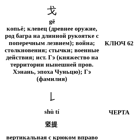
戈
gē
копьё; клевец (древнее оружие,
род багра на длинной рукоятке с
поперечным лезвием); война;
КЛЮЧ 62
столкновения; стычки; военные
действия;
ист.
Гэ (княжество на
территории нынешней пров.
Хэнань, эпоха Чуньцю); Гэ
(фамилия)
𠄌
shù tí
ЧЕРТА
竖提
вертикальная с крюком вправо