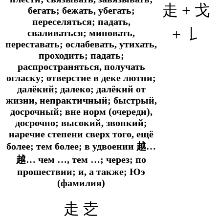
走 +
戈
бегать; бежать, убегать;
переселяться; падать,
+
𠄌
сваливаться; миновать,
переставать; ослабевать, утихать,
проходить; падать;
распространяться, получать
огласку; отверстие в деке лютни;
далёкий; далеко; далёкий от
жизни, непрактичный; быстрый,
досрочный; вне норм (очереди),
досрочно; высокий, звонкий;
наречие степени сверх того, ещё
более; тем более; в удвоении 越…
越… чем …, тем …; через; по
прошествии; и, а также; Юэ
(фамилия)
走 赱