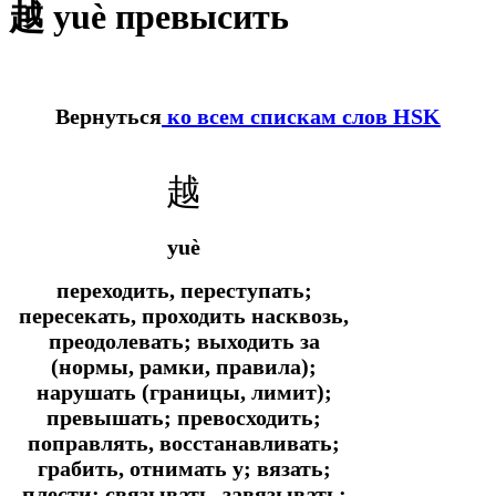
越 yuè превысить
Вернуться
ко всем спискам слов HSK
越
yuè
переходить, переступать;
пересекать, проходить насквозь,
преодолевать; выходить за
(нормы, рамки, правила);
нарушать (границы, лимит);
превышать; превосходить;
поправлять, восстанавливать;
грабить, отнимать у; вязать;
плести; связывать, завязывать;