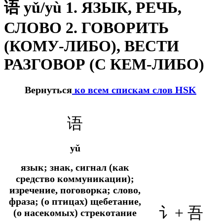
语 yǔ/yù 1. ЯЗЫК, РЕЧЬ,
СЛОВО 2. ГОВОРИТЬ
(КОМУ-ЛИБО), ВЕСТИ
РАЗГОВОР (С КЕМ-ЛИБО)
Вернуться
ко всем спискам слов HSK
语
yǔ
язык; знак, сигнал (как
средство коммуникации);
изречение, поговорка; слово,
фраза; (о птицах) щебетание,
讠+
吾
(о насекомых) стрекотание