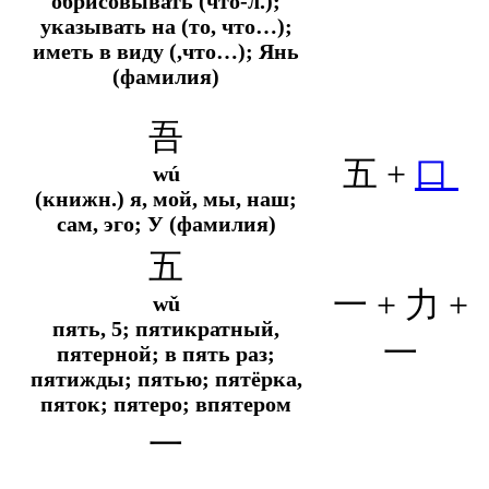
обрисовывать (что-л.);
указывать на (то, что…);
иметь в виду (,что…); Янь
(фамилия)
吾
五 +
口
wú
(книжн.) я, мой, мы, наш;
сам, эго; У (фамилия)
五
一 +
力
+
wǔ
пять, 5; пятикратный,
一
пятерной; в пять раз;
пятижды; пятью; пятёрка,
пяток; пятеро; впятером
一