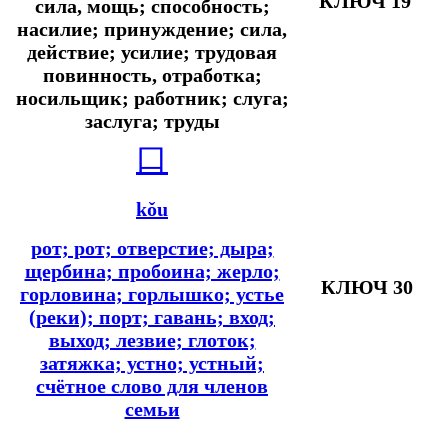
КЛЮЧ 19
сила, мощь; способность;
насилие; принуждение; сила,
действие; усилие; трудовая
повинность, отработка;
носильщик; работник; слуга;
заслуга; труды
口
kǒu
рот; рот; отверстие; дыра;
щербина; пробоина; жерло;
КЛЮЧ 30
горловина; горлышко; устье
(реки); порт; гавань; вход;
выход; лезвие; глоток;
затяжка; устно; устный;
счётное слово для членов
семьи