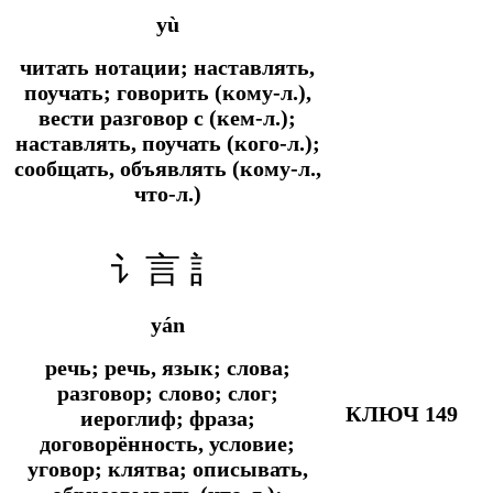
yù
читать нотации; наставлять,
поучать; говорить (кому-л.),
вести разговор с (кем-л.);
наставлять, поучать (кого-л.);
сообщать, объявлять (кому-л.,
что-л.)
讠言 訁
yán
речь; речь, язык; слова;
разговор; слово; слог;
КЛЮЧ 149
иероглиф; фраза;
договорённость, условие;
уговор; клятва; описывать,