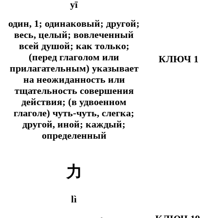
yī
один, 1; одинаковый; другой;
весь, целый; вовлеченный
всей душой;
как только;
(перед глаголом или
КЛЮЧ 1
прилагательным) указывает
на неожиданность или
тщательность совершения
действия; (в удвоенном
глаголе) чуть-чуть, слегка;
другой, иной; каждый;
определенный
力
lì