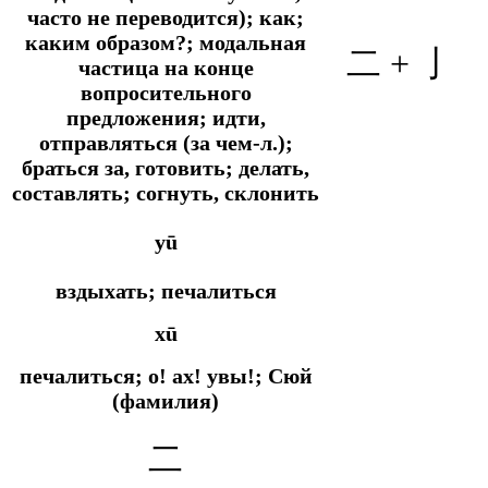
часто не переводится); как;
каким образом?; модальная
二 +
亅
частица на конце
вопросительного
предложения; идти,
отправляться (за чем-л.);
браться за, готовить; делать,
составлять; согнуть, склонить
yū
вздыхать; печалиться
xū
печалиться; о! ах! увы!; Сюй
(фамилия)
二