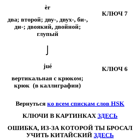
èr
КЛЮЧ 7
два; второй; дву-, двух-, би-,
ди-; двоякий, двойной;
глупый
亅
jué
КЛЮЧ 6
вертикальная с крюком;
крюк (в каллиграфии)
Вернуться
ко всем спискам слов HSK
КЛЮЧИ В КАРТИНКАХ
ЗДЕСЬ
ОШИБКА, ИЗ-ЗА КОТОРОЙ ТЫ БРОСАЛ
УЧИТЬ КИТАЙСКИЙ
ЗДЕСЬ