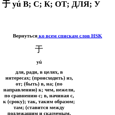
于 yú В; С; К; ОТ; ДЛЯ; У
Вернуться
ко всем спискам слов HSK
于
yú
для, ради, в целях, в
интересах; (происходить) из,
от; (быть) в, на; (по
направлению) к; чем, нежели,
по сравнению с; в, начиная с,
к (сроку); так, таким образом;
там; (ставится между
подлежащим и сказуемым,