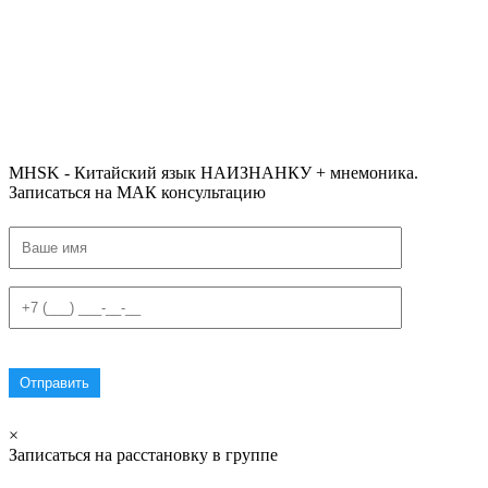
#ключикитайскиеиероглиф #разбориероглифанаключи
#списоксловhsk1 #списоксловhsk1новыйстандарт #списоксловhsk2 #списоксловhsk2новытандарт #списоксловhsk3
#списоксловhsk3новыйстандарт #списоксловhsk4 #списоксловhsk4новыйстандарт #списоксловhsk5
#списоксловhsk5новыйстандарт #списоксловhsk6 #списоксловhsk6новыйстандар3.0
MHSK - Китайский язык НАИЗНАНКУ + мнемоника.
Записаться на МАК консультацию
×
Записаться на расстановку в группе