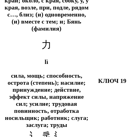
край; около, с края, сбоку, у, у
края, возле, при, подле, рядом
с…, близ; (и) одновременно,
(и) вместе с тем; и; Бянь
(фамилия)
力
lì
сила, мощь; способность,
КЛЮЧ 19
острота (степень); насилие;
принуждение; действие,
эффект силы, напряжение
сил; усилие; трудовая
повинность, отработка
носильщик; работник; слуга;
заслуга; труды
辶 辵 ⻍