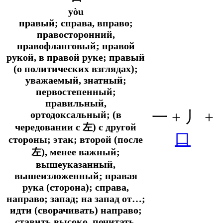
yòu
правый; справа, вправо;
правосторонний,
правофланговый; правой
рукой, в правой руке; правый
(о политических взглядах);
уважаемый, знатный;
первостепенный;
правильный,
一 + 丿 +
ортодоксальный; (в
чередовании с 左) с другой
口
стороны; этак; второй (после
左), менее важный;
вышеуказанный,
вышеизложенный; правая
рука (сторона); справа,
направо; запад; на запад от…;
идти (сворачивать) направо;
ставить высоко, почитать,