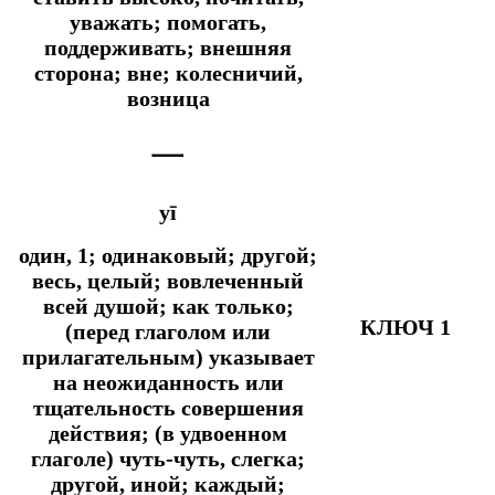
уважать; помогать,
поддерживать; внешняя
сторона; вне; колесничий,
возница
一
yī
один, 1; одинаковый; другой;
весь, целый; вовлеченный
всей душой;
как только;
КЛЮЧ 1
(перед глаголом или
прилагательным) указывает
на неожиданность или
тщательность совершения
действия; (в удвоенном
глаголе) чуть-чуть, слегка;
другой, иной; каждый;