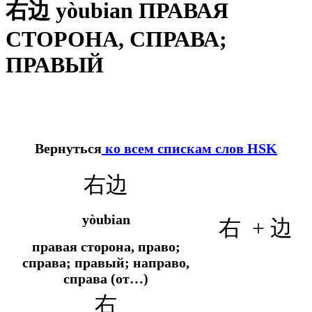
右边 yòubian ПРАВАЯ
СТОРОНА, СПРАВА;
ПРАВЫЙ
Вернуться
ко всем спискам слов HSK
右边
yòubian
右 + 边
правая сторона, право;
справа; правый; направо,
справа (от…)
右