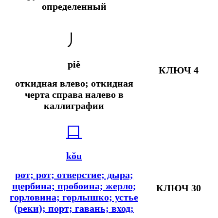
определенный
丿
piě
КЛЮЧ 4
откидная влево; откидная
черта справа налево в
каллиграфии
口
kǒu
рот; рот; отверстие; дыра;
щербина; пробоина; жерло;
КЛЮЧ 30
горловина; горлышко; устье
(реки); порт; гавань; вход;