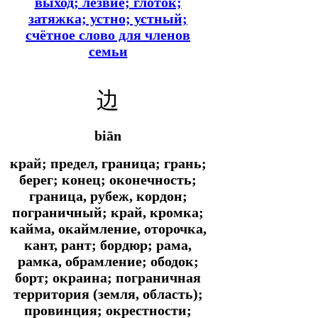
выход; лезвие; глоток;
затяжка; устно; устный;
счётное слово для членов
семьи
边
biān
край; предел, граница; грань;
берег; конец; оконечность;
граница, рубеж, кордон;
пограничный; край, кромка;
кайма, окаймление, оторочка,
кант, рант; бордюр; рама,
рамка, обрамление; ободок;
борт; окраина; пограничная
территория (земля, область);
провинция; окрестности;