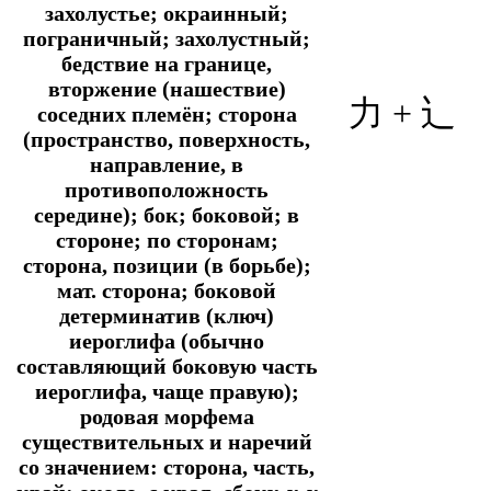
захолустье; окраинный;
пограничный; захолустный;
бедствие на границе,
вторжение (нашествие)
力 +
辶
соседних племён; сторона
(пространство, поверхность,
направление, в
противоположность
середине); бок; боковой; в
стороне; по сторонам;
сторона, позиции (в борьбе);
мат. сторона; боковой
детерминатив (ключ)
иероглифа (обычно
составляющий боковую часть
иероглифа, чаще правую);
родовая морфема
существительных и наречий
со значением: сторона, часть,