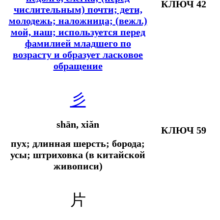
КЛЮЧ 42
числительным) почти; дети,
молодежь; наложница; (вежл.)
мой, наш; используется перед
фамилией младшего по
возрасту и образует ласковое
обращение
彡
shān, xiǎn
КЛЮЧ 59
пух; длинная шерсть; борода;
усы; штриховка (в китайской
живописи)
片