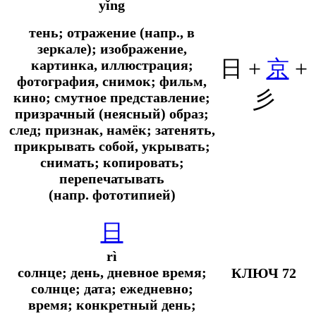
yǐng
тень; отражение (напр., в
зеркале); изображение,
日 +
京
+
картинка, иллюстрация;
фотография, снимок; фильм,
彡
кино; смутное представление;
призрачный (неясный) образ;
след; признак, намёк; затенять,
прикрывать собой, укрывать;
снимать; копировать;
перепечатывать
(
напр.
фототипией)
日
rì
солнце; день, дневное время;
КЛЮЧ 72
солнце; дата; ежедневно;
время; конкретный день;