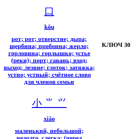
口
kǒu
рот; рот; отверстие; дыра;
КЛЮЧ 30
щербина; пробоина; жерло;
горловина; горлышко; устье
(реки); порт; гавань; вход;
выход; лезвие; глоток; затяжка;
устно; устный; счётное слово
для членов семьи
小 ⺌ ⺍
xiǎo
маленький, небольшой;
недолго, слегка; (перед