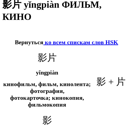
影片 yǐngpiàn ФИЛЬМ,
КИНО
Вернуться
ко всем спискам слов HSK
影片
yǐngpiàn
影 + 片
кинофильм, фильм, кинолента;
фотография,
фотокарточка; кинокопия,
фильмокопия
影