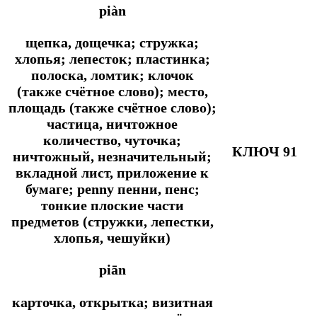
piàn
щепка, дощечка; стружка;
хлопья; лепесток; пластинка;
полоска, ломтик; клочок
(также счётное слово); место,
площадь (также счётное слово);
частица, ничтожное
количество, чуточка;
КЛЮЧ 91
ничтожный, незначительный;
вкладной лист, приложение к
бумаге; penny пенни, пенс;
тонкие плоские части
предметов (стружки, лепестки,
хлопья, чешуйки)
piān
карточка, открытка; визитная