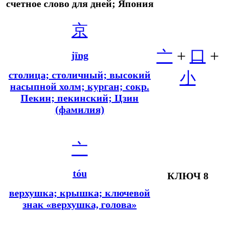
счетное слово для дней; Япония
京
亠
+
口
+
jīng
小
столица; столичный; высокий
насыпной холм; курган;
сокр.
Пекин; пекинский; Цзин
(фамилия)
亠
tóu
КЛЮЧ 8
верхушка; крышка; ключевой
знак «верхушка, голова»