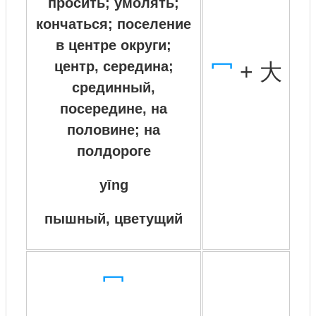
просить; умолять;
кончаться; поселение
в центре округи;
центр, середина;
冖
+ 大
срединный,
посередине, на
половине; на
полдороге
yīng
пышный, цветущий
冖