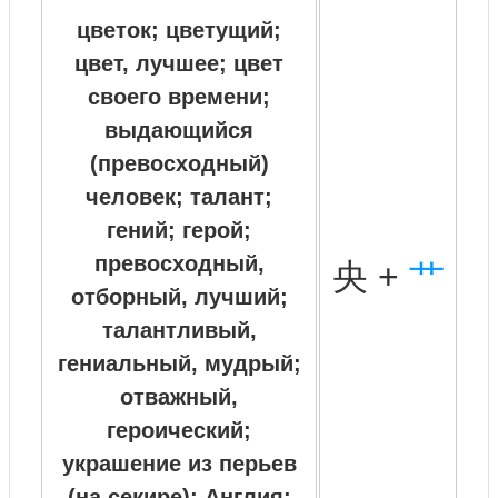
цветок; цветущий;
цвет, лучшее; цвет
своего времени;
выдающийся
(превосходный)
человек; талант;
гений; герой;
превосходный,
央 +
艹
отборный, лучший;
талантливый,
гениальный, мудрый;
отважный,
героический;
украшение из перьев
(на секире); Англия;