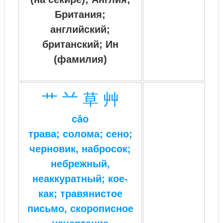
Британия;
английский;
британский; Ин
(фамилия)
艹
䒑
草
艸
cǎo
трава; солома; сено;
черновик, набросок;
небрежный,
неаккуратный; кое-
как; травянистое
письмо, скорописное