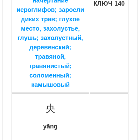
начертание
КЛЮЧ 140
иероглифов; заросли
диких трав; глухое
место, захолустье,
глушь; захолустный,
деревенский;
травяной,
травянистый;
соломенный;
камышовый
央
yāng