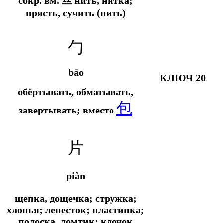
сокр. вм.
丝 нить, нитка;
прясть, сучить (нить)
勹
bāo
КЛЮЧ 20
обёртывать, обматывать,
包
завертывать; вместо
片
piàn
щепка, дощечка; стружка;
хлопья; лепесток; пластинка;
полоска, ломтик; клочок