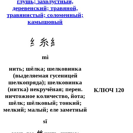
глушь; захолустный,
деревенский; травяной,
травянистый; соломенный;
камышовый
纟糸 糹
mì
нить; шёлка; шелковинка
(выделяемая гусеницей
шелкопряда); шелковинка
(нитка) некручёная;
перен.
КЛЮЧ 120
ничтожное количество, йота;
шёлк; шёлковый; тонкий;
мелкий; малый; еле заметный
sī