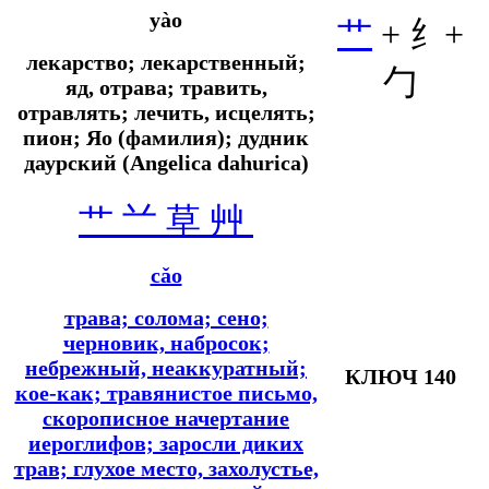
yào
艹
+ 纟+
лекарство; лекарственный;
勹
яд, отрава; травить,
отравлять; лечить, исцелять;
пион; Яо (фамилия); дудник
даурский (Angelica dahurica)
艹
䒑
草
艸
cǎo
трава; солома; сено;
черновик, набросок;
небрежный, неаккуратный;
КЛЮЧ 140
кое-как; травянистое письмо,
скорописное начертание
иероглифов; заросли диких
трав; глухое место, захолустье,