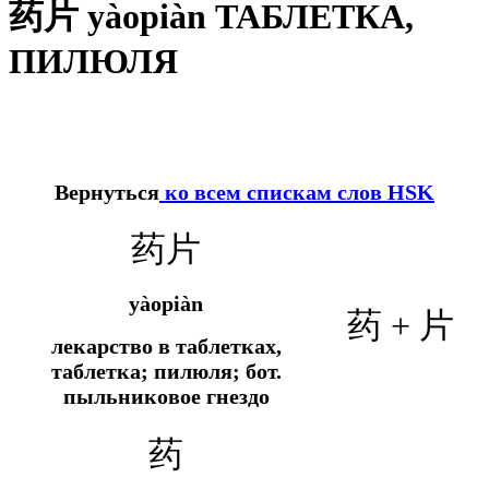
药片 yàopiàn ТАБЛЕТКА,
ПИЛЮЛЯ
Вернуться
ко всем спискам слов HSK
药片
yàopiàn
药 + 片
лекарство в таблетках,
таблетка; пилюля;
бот.
пыльниковое гнездо
药