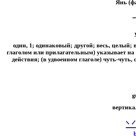
Янь (ф
один, 1; одинаковый; другой; весь, целый
глаголом или прилагательным) указывает на
действия; (в удвоенном глаголе) чуть-чуть, 
g
вертика
丷