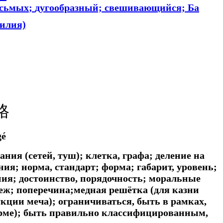
осьмых
;
дугообразный; свешивающийся; Ба
илия)
格
gé
ния (сетей, туш); клетка, графа; деление на
ия; норма, стандарт; форма; габарит, уровень;
ния; достоинство, порядочность; моральные
еж; поперечина;медная решётка (для казни
кции меча); ограничиваться, быть в рамках,
норме); быть правильно классифицированным,