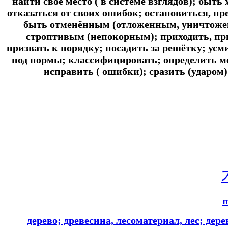
найти своё место ( в системе взглядов); быт
отказаться от своих ошибок; остановиться, п
быть отменённым (отложенным, уничтожен
строптивым (непокорным); приходить, при
призвать к порядку; посадить за решётку; усми
под нормы; классифицировать; определить мест
исправить ( ошибки); сразить (ударом)
дерево; древесина, лесоматериал, лес; де