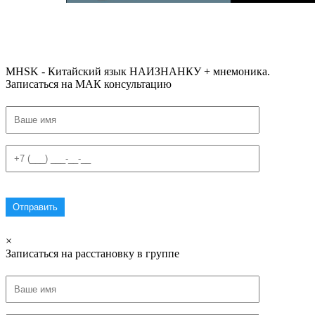
#ключикитайскиеиероглиф #разбориероглифанаключи
#списоксловhsk1 #списоксловhsk1новыйстандарт #списоксловhsk2 #списоксловhsk2новытандарт #списоксловhsk3 #списокс
MHSK - Китайский язык НАИЗНАНКУ + мнемоника.
Записаться на МАК консультацию
×
Записаться на расстановку в группе