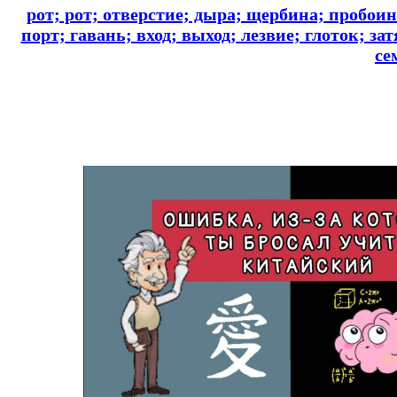
рот; рот; отверстие; дыра; щербина; пробоин
порт; гавань; вход; выход; лезвие; глоток; за
се