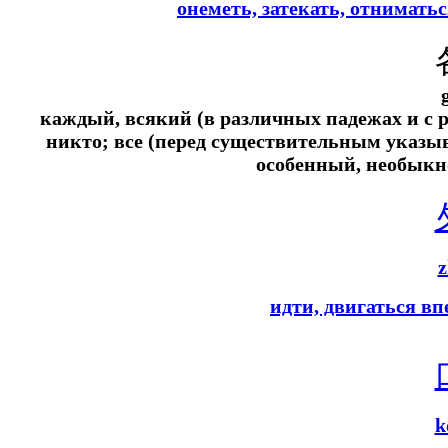
онеметь, затекать, отнимать
каждый, всякий (в различных падежах и с 
никто; все (перед существительным указы
особенный, необыкн
z
идти, двигаться вп
k