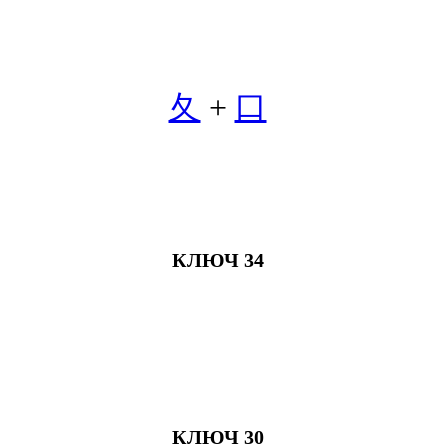
夂
+
口
КЛЮЧ 34
КЛЮЧ 30