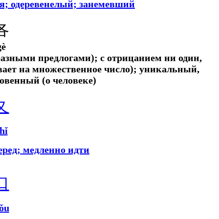
ся; одеревенелый; занемевший
各
gè
разными предлогами); с отрицанием ни один,
вает на множественное число); уникальный,
овенный (о человеке)
夂
hǐ
еред; медленно идти
口
ǒu