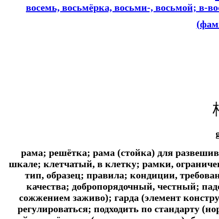
восемь, восьмёрка, восьми-, восьмой; в-в
(фам
рама; решётка; рама (стойка) для развешива
шкале; клетчатый, в клетку; рамки, ограничен
тип, образец; правила; кондиции, требова
качества; добропорядочный, честный; пад
сожжением заживо); гарда (элемент констру
регулироваться; подходить по стандарту (