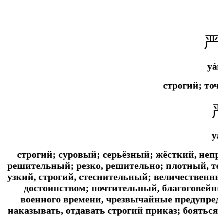
yá
строгий; то
y
строгий; суровый; серьёзный; жёсткий, неп
решительный; резко, решительно; плотный, т
узкий, строгий, стеснительный; величествен
достоинством; почтительный, благоговей
военного времени, чрезвычайные предупре
наказывать, отдавать строгий приказ; боятьс