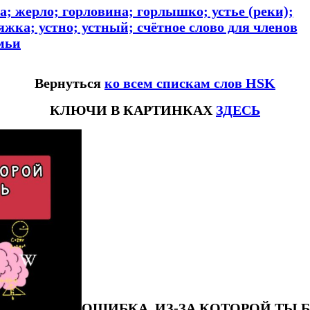
а; жерло; горловина; горлышко; устье (реки);
тяжка; устно; устный; счётное слово для членов
мьи
Вернуться
ко всем спискам слов HSK
КЛЮЧИ В КАРТИНКАХ
ЗДЕСЬ
ОШИБКА, ИЗ-ЗА КОТОРОЙ ТЫ 