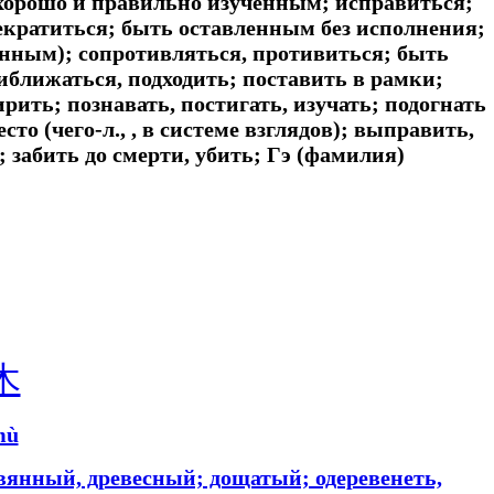
ь хорошо и правильно изученным; исправиться;
рекратиться; быть оставленным без исполнения;
ным); сопротивляться, противиться; быть
ближаться, подходить; поставить в рамки;
рить; познавать, постигать, изучать; подогнать
о (чего-л., , в системе взглядов); выправить,
; забить до смерти, убить; Гэ (фамилия)
木
mù
ревянный, древесный; дощатый; одеревенеть,