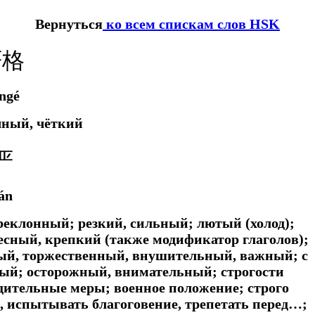
Вернуться
ко всем спискам слов HSK
严格
ngé
чный, чёткий
严
án
реклонный; резкий, сильный; лютый (холод);
есный, крепкий (также модификатор глаголов);
ный, торжественный, внушительный, важный; с
ный; осторожный, внимательный; строгости
дительные меры; военное положение; строго
я, испытывать благоговение, трепетать перед…;