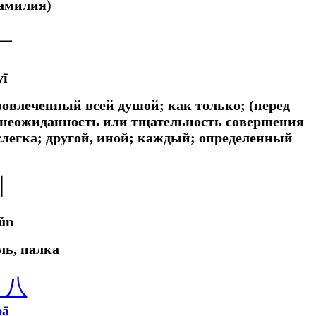
амилия)
一
yī
; вовлеченный всей душой;
как только; (перед
 неожиданность или тщательность совершения
слегка;
другой, иной; каждый; определенный
丨
ǔn
ль, палка
八
bā