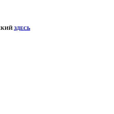
ЙСКИЙ
ЗДЕСЬ
соксловhsk6 #списоксловhsk6новыйстандар3.0