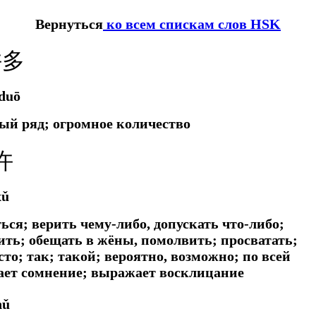
Вернуться
ко всем спискам слов HSK
许多
duō
лый ряд; огромное количество
许
xǔ
ься; верить чему-либо, допускать что-либо;
лить; обещать в жёны, помолвить; просватать;
то; так; такой; вероятно, возможно; по всей
жает сомнение; выражает восклицание
hǔ