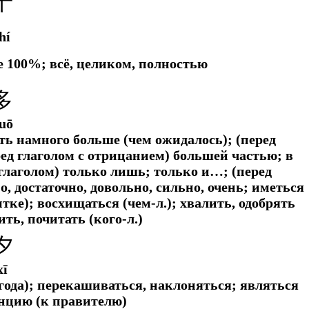
十
hí
се 100%; всё, целиком, полностью
多
uō
ть намного больше (чем ожидалось); (перед
ред глаголом с отрицанием) большей частью; в
 глаголом) только лишь; только и…; (перед
 достаточно, довольно, сильно, очень; иметься
ке); восхищаться (чем-л.); хвалить, одобрять
ить, почитать (кого-л.)
夕
xī
 года); перекашиваться, наклоняться; являться
нцию (к правителю)