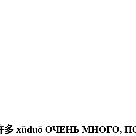
多 xǔduō ОЧЕНЬ МНОГО, П