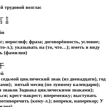
 трудовой возглас
言 訁
án
ог; иероглиф; фраза; договорённость, условие;
о-л.); указывать на (то, что…); иметь в виду
нь (фамилия)
午
wǔ
; седьмой циклический знак (из двенадцати)
,
год
ками); пятый месяц (по лунному календарю);
ии знаков Зодиака циклическими знаками);
ься; крест-накрест; вперемежку; выступать
противоречить (кому-л.); вопреки, наперекор; У
илия)