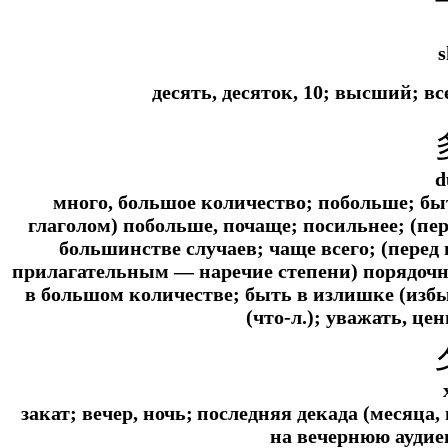
s
десять, десяток, 10; высший; в
d
много, большое количество; побольше; бы
глаголом) побольше, почаще; посильнее; (пе
большинстве случаев; чаще всего; (перед
прилагательным — наречие степени) порядочно,
в большом количестве; быть в излишке (избыт
(что-л.); уважать, цен
закат; вечер, ночь;
последняя декада (месяца,
на вечернюю аудие