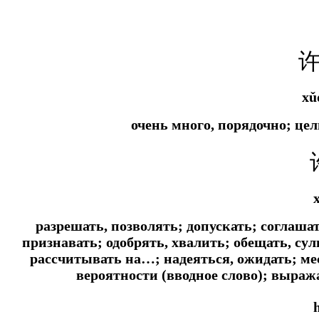
xǔ
очень много, порядочно; це
разрешать, позволять; допускать; соглашат
признавать; одобрять, хвалить; обещать, су
рассчитывать на…; надеяться, ожидать; мес
вероятности (вводное слово); выра