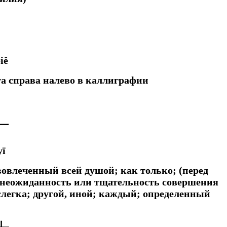
丿
iě
та справа налево в каллиграфии
一
yī
; вовлеченный всей душой;
как только; (перед
 неожиданность или тщательность совершения
слегка;
другой, иной; каждый; определенный