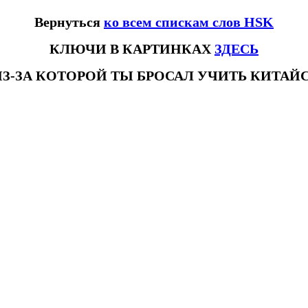
Вернуться
ко всем спискам слов HSK
КЛЮЧИ В КАРТИНКАХ
ЗДЕСЬ
ИЗ-ЗА КОТОРОЙ ТЫ БРОСАЛ УЧИТЬ КИТА
ловhsk3новыйстандарт #списоксловhsk4 #списоксловhsk4новыйстандарт #списоксловhsk5 #списоксловhsk5новыйстандарт #спи