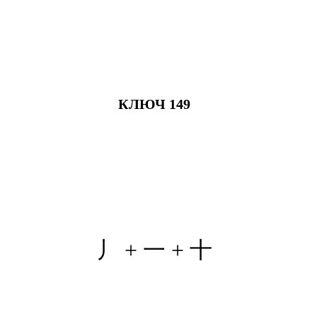
КЛЮЧ 149
丿
+ 一 + 十