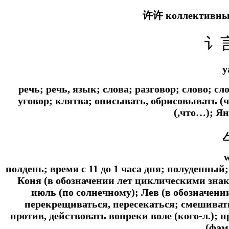
许许 коллективный
讠
y
речь; речь, язык; слова; разговор; слово; сл
уговор; клятва; описывать, обрисовывать (чт
(,что…); Я
полдень; время с 11 до 1 часа дня; полуденный
Коня (в обозначении лет циклическими зна
июль (по солнечному); Лев (в обозначен
перекрещиваться, пересекаться; смешиват
против, действовать вопреки воле (кого-л.); 
(фам