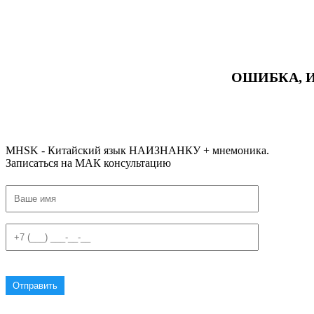
ОШИБКА, 
#ключикитайскиеиероглиф #разбориероглифанаключи
#списоксловhsk1 #списоксловhsk1новыйстандарт #списоксловhsk2 #списоксловhsk2новытандарт #списоксловhsk3 #списокс
MHSK - Китайский язык НАИЗНАНКУ + мнемоника.
Записаться на МАК консультацию