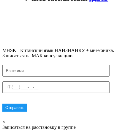
#ключикитайскиеиероглиф #разбориероглифанаключи
#списоксловhsk1 #списоксловhsk1новыйстандарт #списоксловhsk2 #списоксловhsk2новытандарт #списоксловhsk3
#списоксловhsk3новыйстандарт #списоксловhsk4 #списоксловhsk4новыйстандарт #списоксловhsk5
#списоксловhsk5новыйстандарт #списоксловhsk6 #списоксловhsk6новыйстандар3.0
MHSK - Китайский язык НАИЗНАНКУ + мнемоника.
Записаться на МАК консультацию
×
Записаться на расстановку в группе