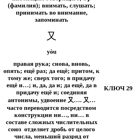
(фамилия); внимать, слушать;
принимать во внимание,
запоминать
又
yòu
правая рука; снова, вновь,
опять; ещё раз; да ещё; притом, к
тому же; сверх того; в придачу
ещё и…; и, да, да и; да ещё, да в
КЛЮЧ 29
придачу ещё и; соединяя
антонимы, удвоение 又…. 又…
часто переводится посредством
конструкции ни…, ни… в
составе сложных числительных
союз отделяет дробь от целого
числа, меньший разряд от