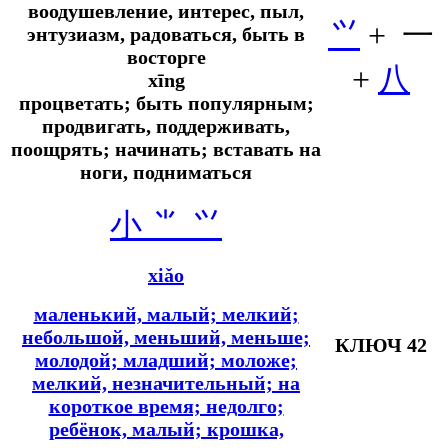
воодушевление, интерес, пыл,
⺍
+ 一
энтузиазм, радоваться, быть в
восторге
+
八
xīng
процветать; быть популярным;
продвигать, поддерживать,
поощрять; начинать; вставать на
ноги, подниматься
小 ⺌ ⺍
xiǎo
маленький, малый; мелкий;
небольшой, меньший, меньше;
КЛЮЧ 42
молодой; младший; моложе;
мелкий, незначительный; на
короткое время; недолго;
ребёнок, малый; крошка,