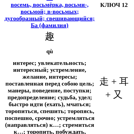
восемь, восьмёрка, восьми-,
КЛЮЧ 12
восьмой; в-восьмых
;
дугообразный; свешивающийся;
Ба (фамилия)
趣
qù
интерес; увлекательность;
интересный; устремление,
желание, интересы;
走 +
耳
поставленная перед собою цель;
манеры, поведение, поступки;
+ 又
предопределение; судьба, удел;
быстро идти (ехать), мчаться;
торопиться, спешить; торопясь,
поспешно, срочно; устремляться
(направляться) к…; стремиться
к…; торопить, побуждать,