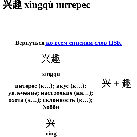
兴趣 xìngqù интерес
Вернуться
ко всем спискам слов HSK
兴趣
xìngqù
兴 + 趣
интерес (к…); вкус (к…);
увлечение; настроение (на…);
охота (к…); склонность (к…);
Хобби
兴
xìng