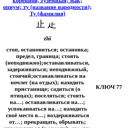
коренной, туземный; мак;
опиум; ту (название народности);
Ту (фамилия)
止 龰
zhǐ
стоп, остановиться; остановка;
предел, граница; стоять
(неподвижно);останавливаться,
задерживаться; неподвижный,
стоячий;останавливаться на
ночлег (на отдых); находить
КЛЮЧ 77
пристанище; садиться (о
птицах); поселяться; стоять
на…; останавливаться на…;
успокаиваться на…; находить
своё место в…; воздерживаться
от…; прекращать, обрывать;