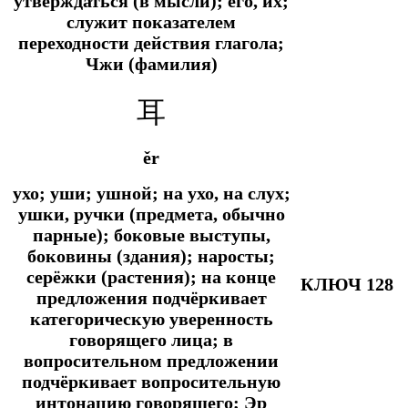
утверждаться (в мысли); его, их;
служит показателем
переходности действия глагола;
Чжи (фамилия)
耳
ěr
ухо; уши; ушной; на ухо, на слух;
ушки, ручки (предмета, обычно
парные); боковые выступы,
боковины (здания); наросты;
серёжки (растения); на конце
КЛЮЧ 128
предложения подчёркивает
категорическую уверенность
говорящего лица; в
вопросительном предложении
подчёркивает вопросительную
интонацию говорящего; Эр