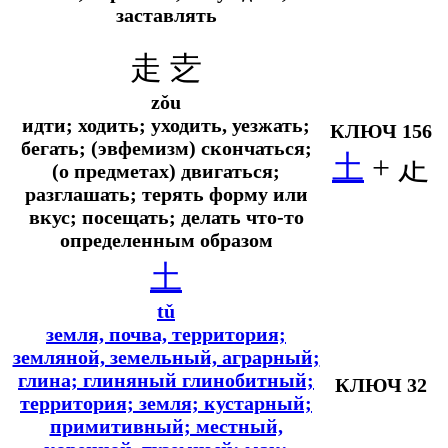
заставлять
走 赱
zǒu
идти; ходить; уходить, уезжать;
КЛЮЧ 156
бегать; (эвфемизм) скончаться;
土
+ 龰
(о предметах) двигаться;
разглашать; терять форму или
вкус; посещать; делать что-то
определенным образом
土
tǔ
земля, почва, территория;
земляной, земельный, аграрный;
глина; глиняный глинобитный;
КЛЮЧ 32
территория; земля; кустарный;
примитивный; местный,