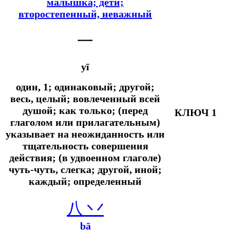
малышка; дети;
второстепенный, неважный
一
yī
один, 1; одинаковый; другой;
весь, целый; вовлеченный всей
душой;
как только; (перед
КЛЮЧ 1
глаголом или прилагательным)
указывает на неожиданность или
тщательность совершения
действия; (в удвоенном глаголе)
чуть-чуть, слегка;
другой, иной;
каждый; определенный
八 丷
bā