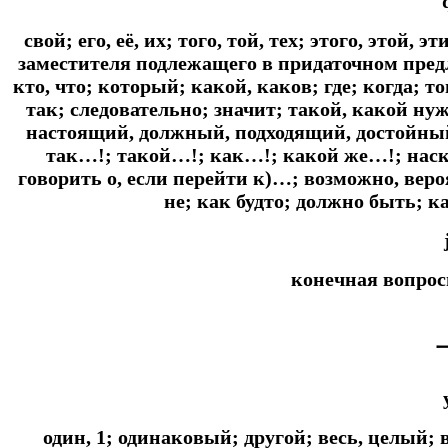
свой; его, её, их; того, той, тех; этого, этой, э
заместителя подлежащего в придаточном предло
кто, что; который; какой, каков; где; когда; т
так; следовательно; значит; такой, какой нуже
настоящий, должный, подходящий, достойный
так…!; такой…!; как…!; какой же…!; наско
говорить о, если перейти к)…; возможно, веро
не; как будто; должно быть; ка
конечная вопрос
один, 1; одинаковый; другой; весь, целый