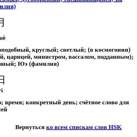
илия)
月
uè
оподобный, круглый; светлый; (в космогонии)
ой, царицей, министром, вассалом, подданным);
чный; Юэ (фамилия)
日
rì
о; время; конкретный день; счётное слово для
ней
Вернуться
ко всем спискам слов HSK