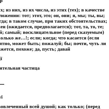
qí
тих; из них, из их числа, из этих (тех); в качестве
жении: тот; этот, это; он, они; я, мы; ты, вы;
огда; в таком случае, при таких обстоятельствах;
н (ожидается, предполагается); тот, та, то, те;
; самый; восклицательное (перед сказуемым)
лько же…!; если; когда; что касается (если
ятно, может быть; пожалуй; бы; почти, чуть ли
жется, похоже; да, пусть; давай
jī
ительная частица
一
yī
; вовлеченный всей душой;
как только; (перед