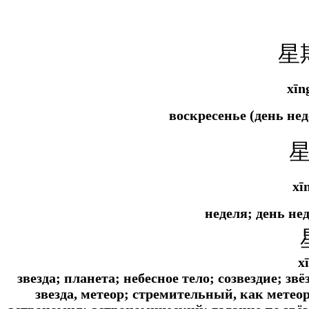
星
xīn
воскресенье (день не
xī
неделя; день не
x
звезда; планета; небесное тело; созвездие; 
звезда, метеор; стремительный, как метео