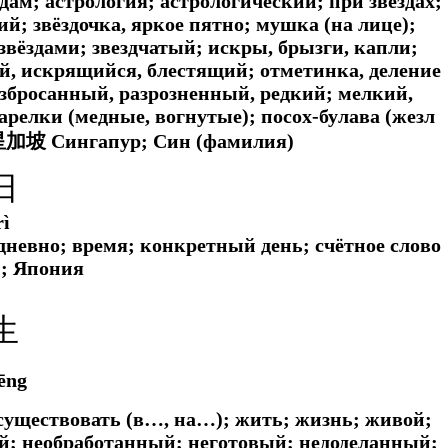
дам; астрология; астрологический; при звёздах;
й; звёздочка, яркое пятно; мушка (на лице);
вёздами; звездчатый; искры, брызги, капли;
ий, искрящийся, блестящий; отметинка, деление
азбросанный, разрозненный, редкий; мелкий,
тарелки (медные, вогнутые); посох-булава (жезл
 星加坡 Сингапур; Син (фамилия)
日
rì
едневно; время; конкретный день; счётное слово
й; Япония
生
ēng
 существовать (в…, на…); жить; жизнь; живой;
ой; необработанный; неготовый; недоделанный;