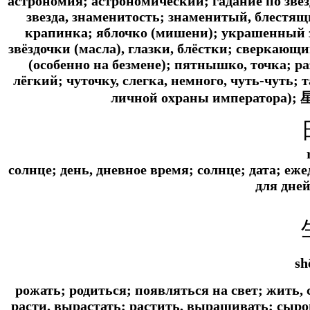
астрономия; астрономический; гадание по звёз
звезда, знаменитость; знаменитый, блестящи
крапинка; яблочко (мишени); украшенный з
звёздочки (масла), глазки, блёстки; сверкающ
(особенно на безмене); пятнышко, точка; р
лёгкий; чуточку, слегка, немного, чуть-чуть; 
личной охраны императора);
солнце; день, дневное время; солнце; дата; еж
для дне
sh
рожать; родиться; появляться на свет; жить,
расти, вырастать; растить, выращивать; сыр