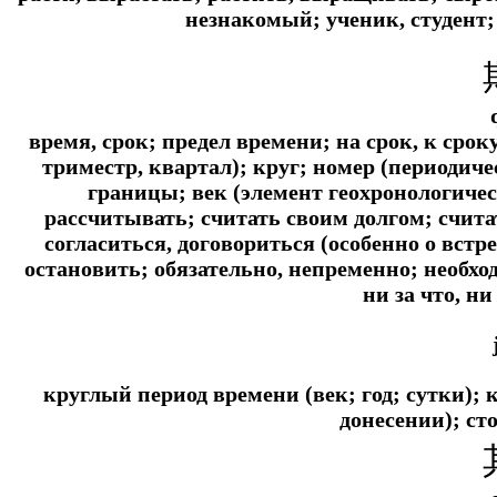
незнакомый; ученик, студент;
время, срок; предел времени; на срок, к сроку
триместр, квартал); круг; номер (периодиче
границы; век (элемент геохронологичес
рассчитывать; считать своим долгом; счита
согласиться, договориться (особенно о встр
остановить; обязательно, непременно; необход
ни за что, ни
круглый период времени (век; год; сутки);
донесении); ст