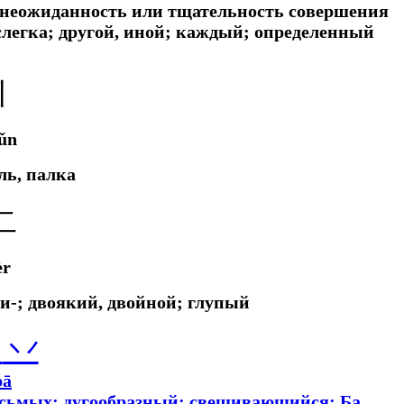
 неожиданность или тщательность совершения
слегка;
другой, иной; каждый; определенный
丨
ǔn
ль, палка
二
èr
, ди-; двоякий, двойной; глупый
八
丷
bā
осьмых
;
дугообразный; свешивающийся; Ба