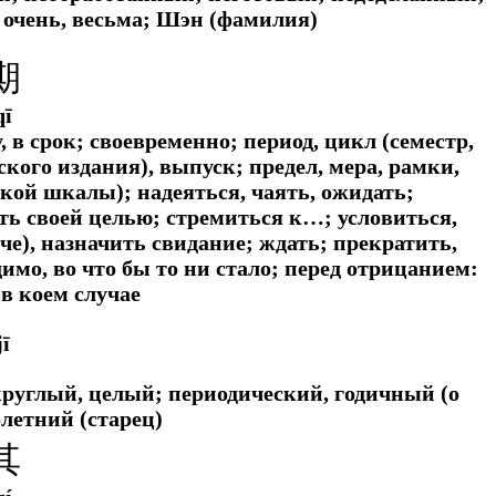
 очень, весьма; Шэн (фамилия)
期
qī
, в срок; своевременно; период, цикл (семестр,
ского издания), выпуск; предел, мера, рамки,
кой шкалы); надеяться, чаять, ожидать;
ть своей целью; стремиться к…; условиться,
ече), назначить свидание; ждать; прекратить,
имо, во что бы то ни стало; перед отрицанием:
 в коем случае
jī
 круглый, целый; периодический, годичный (о
олетний (старец)
其