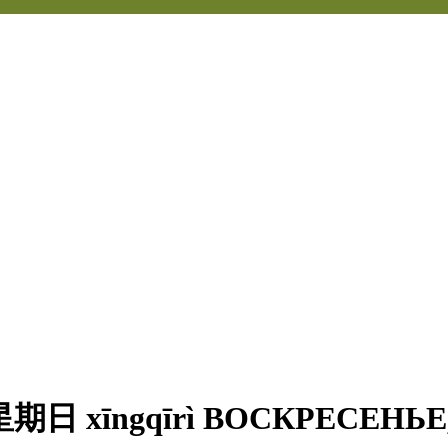
期日 xīngqīrì ВОСКРЕСЕНЬ