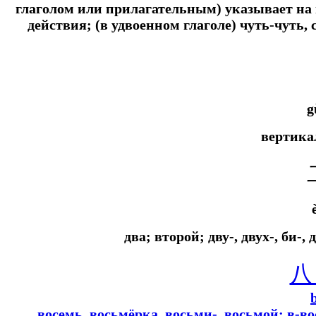
глаголом или прилагательным) указывает на
действия; (в удвоенном глаголе) чуть-чуть, 
g
вертика
два; второй; дву-, двух-, би-
восемь, восьмёрка, восьми-, восьмой; в-в