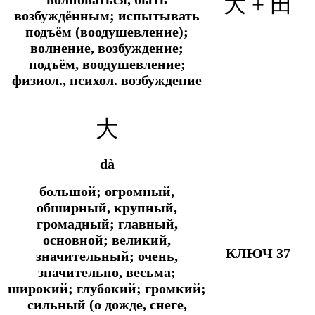
大 +
田
возбуждённым; испытывать
подъём (воодушевление);
волнение, возбуждение;
подъём, воодушевление;
физиол., психол.
возбуждение
大
dà
большой; огромный,
обширный, крупный,
громадный; главный,
основной; великий,
КЛЮЧ 37
значительный; очень,
значительно, весьма;
широкий; глубокий; громкий;
сильный (о дожде, снеге,