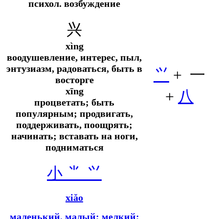
психол.
возбуждение
兴
xìng
воодушевление, интерес, пыл,
энтузиазм, радоваться, быть в
⺍
+ 一
восторге
xīng
+
八
процветать; быть
популярным; продвигать,
поддерживать, поощрять;
начинать; вставать на ноги,
подниматься
小 ⺌ ⺍
xiǎo
маленький, малый; мелкий;