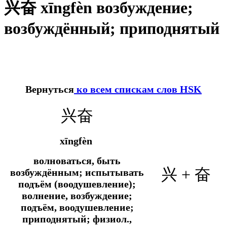
兴奋 xīngfèn возбуждение;
возбуждённый; приподнятый
Вернуться
ко всем спискам слов HSK
兴奋
xīngfèn
волноваться, быть
兴 + 奋
возбуждённым; испытывать
подъём (воодушевление);
волнение, возбуждение;
подъём, воодушевление;
приподнятый;
физиол.,