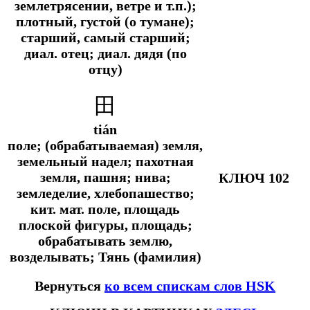
землетрясении, ветре и т.п.);
плотный, густой (о тумане);
старший, самый старший;
диал.
отец;
диал.
дядя (по
отцу)
田
tián
поле; (обрабатываемая) земля,
земельный надел; пахотная
земля, пашня; нива;
КЛЮЧ 102
земледелие, хлебопашество;
кит. мат.
поле, площадь
плоской фигуры, площадь;
обрабатывать землю,
возделывать; Тянь (фамилия)
Вернуться
ко всем спискам слов HSK