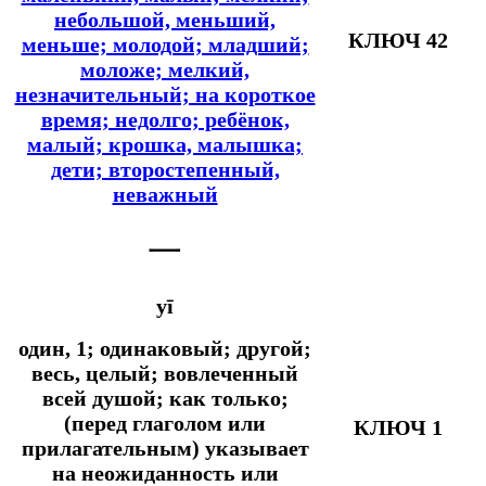
небольшой, меньший,
КЛЮЧ 42
меньше; молодой; младший;
моложе; мелкий,
незначительный; на короткое
время; недолго; ребёнок,
малый; крошка, малышка;
дети; второстепенный,
неважный
一
yī
один, 1; одинаковый; другой;
весь, целый; вовлеченный
всей душой;
как только;
(перед глаголом или
КЛЮЧ 1
прилагательным) указывает
на неожиданность или