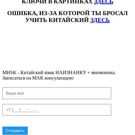
КЛЮЧИ В КАРТИНКАХ
ЗДЕСЬ
ОШИБКА, ИЗ-ЗА КОТОРОЙ ТЫ БРОСАЛ
УЧИТЬ КИТАЙСКИЙ
ЗДЕСЬ
#ключикитайскиеиероглиф #разбориероглифанаключи
#списоксловhsk1 #списоксловhsk1новыйстандарт #списоксловhsk2 #списоксловhsk2новытандарт #списоксловhsk3
#списоксловhsk3новыйстандарт #списоксловhsk4 #списоксловhsk4новыйстандарт #списоксловhsk5
#списоксловhsk5новыйстандарт #списоксловhsk6 #списоксловhsk6новыйстандар3.0
MHSK - Китайский язык НАИЗНАНКУ + мнемоника.
Записаться на МАК консультацию