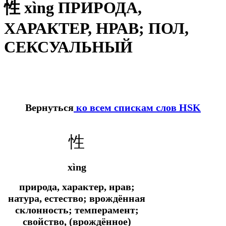
性 xìng ПРИРОДА,
ХАРАКТЕР, НРАВ; ПОЛ,
СЕКСУАЛЬНЫЙ
Вернуться
ко всем спискам слов HSK
性
xìng
природа, характер, нрав;
натура, естество; врождённая
склонность; темперамент;
свойство, (врождённое)