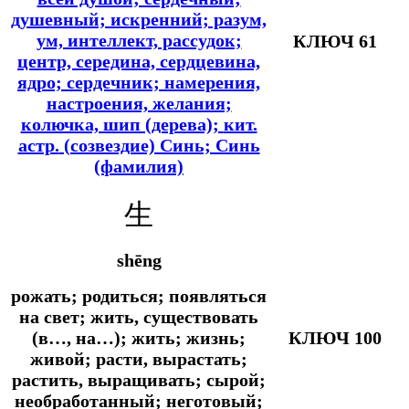
душевный; искренний; разум,
ум, интеллект, рассудок;
КЛЮЧ 61
центр, середина, сердцевина,
ядро; сердечник; намерения,
настроения, желания;
колючка, шип (дерева);
кит.
астр.
(созвездие) Синь; Синь
(фамилия)
生
shēng
рожать; родиться; появляться
на свет; жить, существовать
(в…, на…); жить; жизнь;
КЛЮЧ 100
живой; расти, вырастать;
растить, выращивать; сырой;
необработанный; неготовый;