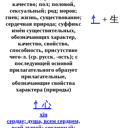
качество; пол; половой,
сексуальный; род; норов;
гнев; жизнь, существование;
忄
+
生
сердечная природа; суффикс
имён существительных,
обозначающих характер,
качество, свойство,
способность, присутствие
чего-л. (ср. русск. -ость); с
последующей основой
прилагательного образует
прилагательные,
обозначающие свойства
характера (природы)
忄
心
xīn
сердце;
душа, всем сердцем,
всей душой; сердечный;