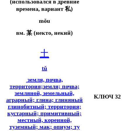
(использовался в древние
времена, вариант 私)
mǒu
вм.
某 (некто, некий)
土
tǔ
земля, почва,
территория;земля; почва;
земляной, земельный,
КЛЮЧ 32
аграрный; глина; глиняный
глинобитный; территория;
кустарный; примитивный;
местный, коренной,
туземный; мак; опиум; ту