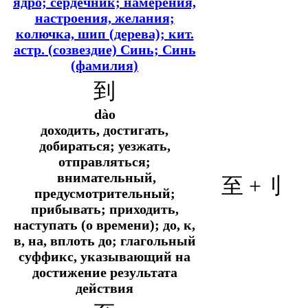
ядро; сердечник; намерения,
настроения, желания;
колючка, шип (дерева);
кит.
астр.
(созвездие) Синь; Синь
(фамилия)
到
dào
доходить, достигать,
добираться; уезжать,
отправляться;
внимательный,
至 +
刂
предусмотрительный;
прибывать; приходить,
наступать (о времени); до, к,
в, на, вплоть до; глагольный
суффикс, указывающий на
достижение результата
действия