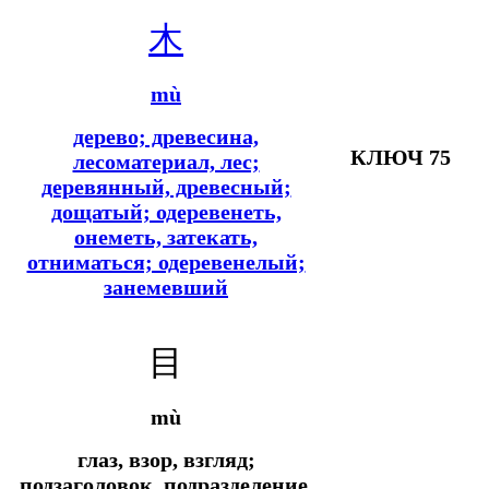
木
mù
дерево; древесина,
КЛЮЧ 75
лесоматериал, лес;
деревянный, древесный;
дощатый; одеревенеть,
онеметь, затекать,
отниматься; одеревенелый;
занемевший
目
mù
глаз, взор, взгляд;
подзаголовок, подразделение,