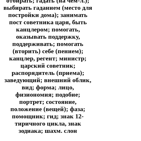
отбирать; гадать (на чём-л.);
выбирать гаданием (место для
постройки дома); занимать
пост советника царя, быть
канцлером; помогать,
оказывать поддержку,
поддерживать; помогать
(вторить) себе (пением);
канцлер, регент; министр;
царский советник;
распорядитель (приема);
заведующий; внешний облик,
вид; форма; лицо,
физиономия; подобие;
портрет; состояние,
положение (вещей); фаза;
помощник; гид; знак 12-
тиричного цикла, знак
зодиака; шахм. слон