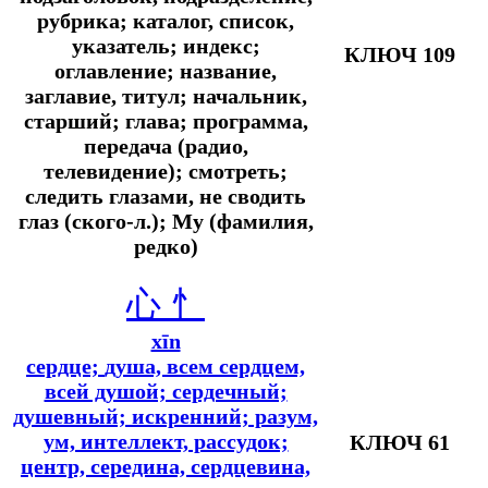
рубрика; каталог, список,
указатель; индекс;
КЛЮЧ 109
оглавление; название,
заглавие, титул; начальник,
старший; глава; программа,
передача (радио,
телевидение); смотреть;
следить глазами, не сводить
глаз (ского-л.); Му (фамилия,
редко)
心
忄
xīn
сердце;
душа, всем сердцем,
всей душой; сердечный;
душевный; искренний; разум,
ум, интеллект, рассудок;
КЛЮЧ 61
центр, середина, сердцевина,