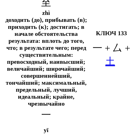
至
zhì
доходить (до), прибывать (в);
приходить (к); достигать; в
КЛЮЧ 133
начале обстоятельства
результата: вплоть до того,
一 + 厶 +
что; в результате чего; перед
существительным:
土
превосходный, наивысший;
величайший; широчайший;
совершеннейший,
тончайший; максимальный,
предельный, лучший,
идеальный; крайне,
чрезвычайно
一
yī