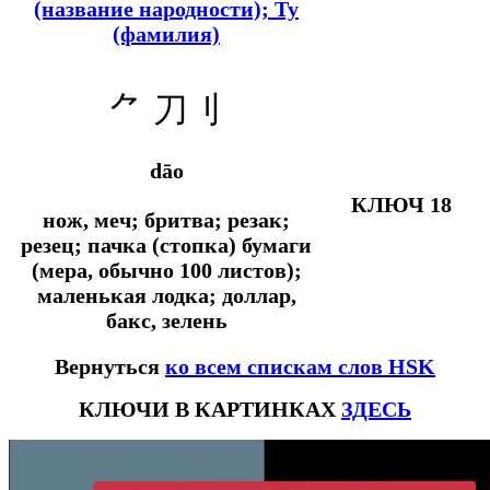
(название народности); Ту
(фамилия)
⺈
刀刂
dāo
КЛЮЧ 18
нож, меч; бритва; резак;
резец; пачка (стопка) бумаги
(мера, обычно 100 листов);
маленькая лодка; доллар,
бакс, зелень
Вернуться
ко всем спискам слов HSK
КЛЮЧИ В КАРТИНКАХ
ЗДЕСЬ