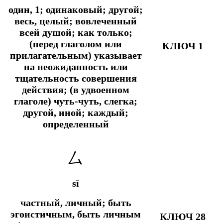
один, 1; одинаковый; другой;
весь, целый; вовлеченный
всей душой;
как только;
(перед глаголом или
КЛЮЧ 1
прилагательным) указывает
на неожиданность или
тщательность совершения
действия; (в удвоенном
глаголе) чуть-чуть, слегка;
другой, иной; каждый;
определенный
厶
sī
частный, личный; быть
эгоистичным, быть личным
КЛЮЧ 28