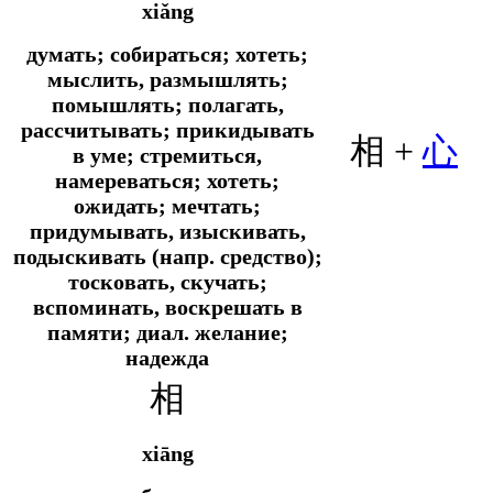
xiǎng
думать; собираться; хотеть;
мыслить, размышлять;
помышлять; полагать,
рассчитывать; прикидывать
相 +
心
в уме; стремиться,
намереваться; хотеть;
ожидать; мечтать;
придумывать, изыскивать,
подыскивать (
напр.
средство);
тосковать, скучать;
вспоминать, воскрешать в
памяти;
диал.
желание;
надежда
相
xiāng