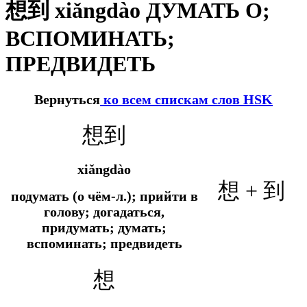
想到 xiǎngdào ДУМАТЬ О;
ВСПОМИНАТЬ;
ПРЕДВИДЕТЬ
Вернуться
ко всем спискам слов HSK
想到
xiǎngdào
想 + 到
подумать (о чём-л.); прийти в
голову; догадаться,
придумать; думать;
вспоминать; предвидеть
想