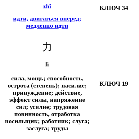
zhǐ
КЛЮЧ 34
идти, двигаться вперед;
медленно идти
力
lì
сила, мощь; способность,
КЛЮЧ 19
острота (степень); насилие;
принуждение; действие,
эффект силы, напряжение
сил; усилие; трудовая
повинность, отработка
носильщик; работник; слуга;
заслуга; труды