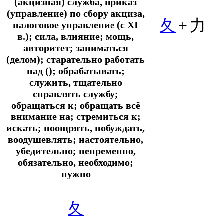
(акцизная) служба, приказ
(управление) по сбору акциза,
夂
+
力
налоговое управление (с XI
в.); сила, влияние; мощь,
авторитет; заниматься
(делом); старательно работать
над (); обрабатывать;
служить, тщательно
справлять службу;
обращаться к; обращать всё
внимание на; стремиться к;
искать; поощрять, побуждать,
воодушевлять; настоятельно,
убедительно; непременно,
обязательно, необходимо;
нужно
夂