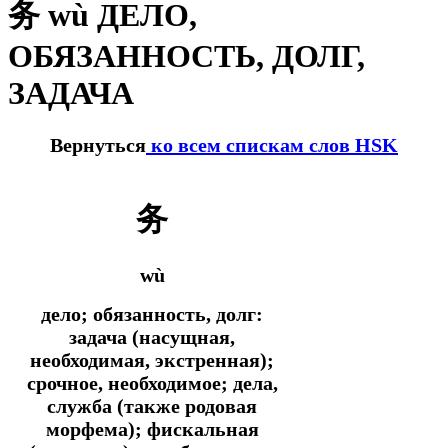
务 wù ДЕЛО,
ОБЯЗАННОСТЬ, ДОЛГ,
ЗАДАЧА
Вернуться
ко всем спискам слов HSK
务
wù
дело; обязанность, долг:
задача (насущная,
необходимая, экстренная);
срочное, необходимое; дела,
служба (также родовая
морфема); фискальная