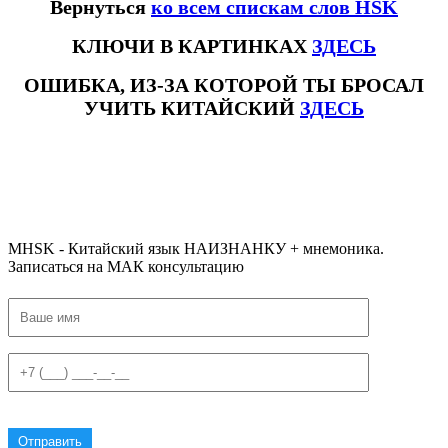
Вернуться
ко всем спискам слов HSK
КЛЮЧИ В КАРТИНКАХ
ЗДЕСЬ
ОШИБКА, ИЗ-ЗА КОТОРОЙ ТЫ БРОСАЛ
УЧИТЬ КИТАЙСКИЙ
ЗДЕСЬ
#ключикитайскиеиероглиф #разбориероглифанаключи
#списоксловhsk1 #списоксловhsk1новыйстандарт #списоксловhsk2 #списоксловhsk2новытандарт #списоксловhsk3
#списоксловhsk3новыйстандарт #списоксловhsk4 #списоксловhsk4новыйстандарт #списоксловhsk5
#списоксловhsk5новыйстандарт #списоксловhsk6 #списоксловhsk6новыйстандар3.0
MHSK - Китайский язык НАИЗНАНКУ + мнемоника.
Записаться на МАК консультацию