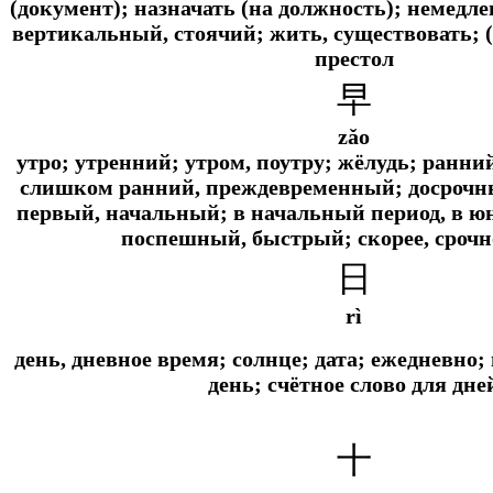
(документ); назначать (на должность); немедле
вертикальный, стоячий; жить, существовать; (у
престол
早
zǎo
утро; утренний; утром, поутру; жёлудь; ранний
слишком ранний, преждевременный; досрочный
первый, начальный; в начальный период, в юн
поспешный, быстрый; скорее, срочн
日
rì
день, дневное время; солнце; дата; ежедневно
день; счётное слово для дне
十