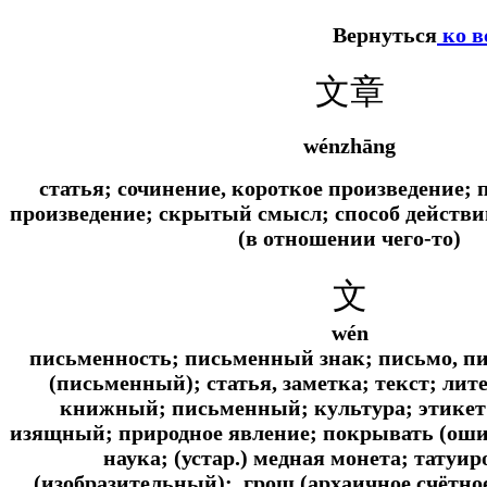
Вернуться
ко в
文章
wénzhāng
статья; сочинение, короткое произведение;
произведение; скрытый смысл; способ действи
(в отношении чего-то)
文
wén
письменность; письменный знак; письмо, п
(письменный); статья, заметка; текст; ли
книжный; письменный; культура; этикет
изящный; природное явление; покрывать (оши
наука; (устар.) медная монета; татуир
(изобразительный); грош (архаичное счётное