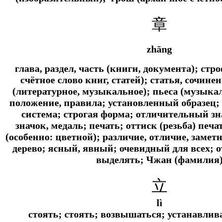
章
zhāng
глава, раздел, часть (книги, документа); стр
счётное слово книг, статей); статья, сочине
(литературное, музыкальное); пьеса (музыкаль
положение, правила; установленный образец; 
система; строгая форма; отличительный зна
значок, медаль; печать; оттиск (резьба) печа
(особенно: цветной); различие, отличие, замет
дерево; ясный, явный; очевидный для всех; о
выделять; Чжан (фамилия
立
lì
стоять; стоять; возвышаться; устанавлив