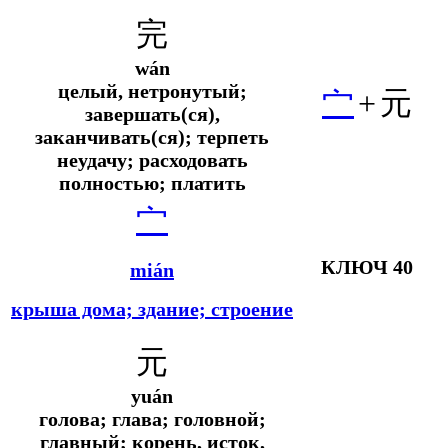
完
wán
целый, нетронутый;
宀
+
元
завершать(ся),
заканчивать(ся); терпеть
неудачу; расходовать
полностью; платить
宀
КЛЮЧ 40
mián
крыша дома; здание; строение
元
yuán
голова; глава; головной;
главный; корень, исток,