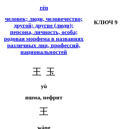
rén
человек; люди, человечество;
КЛЮЧ 9
другой; другие (люди);
персона, личность, особа;
родовая морфема в названиях
различных лиц, профессий,
национальностей
王 玉
yù
яшма, нефрит
王
wáng