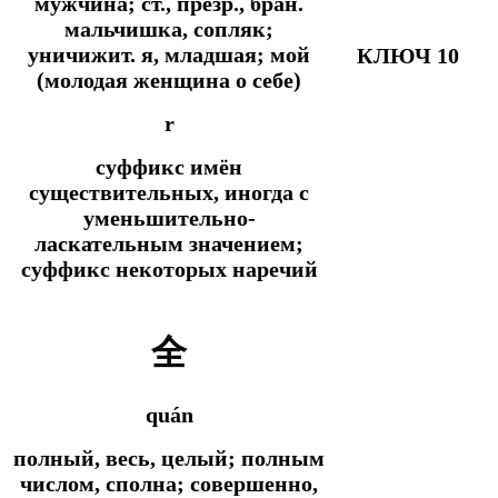
мужчина;
ст., презр., бран.
мальчишка, сопляк;
уничижит.
я, младшая; мой
КЛЮЧ 10
(молодая женщина о себе)
r
суффикс имён
существительных, иногда с
уменьшительно-
ласкательным значением;
суффикс некоторых наречий
全
quán
полный, весь, целый; полным
числом, сполна; совершенно,