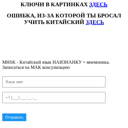
КЛЮЧИ В КАРТИНКАХ
ЗДЕСЬ
ОШИБКА, ИЗ-ЗА КОТОРОЙ ТЫ БРОСАЛ
УЧИТЬ КИТАЙСКИЙ
ЗДЕСЬ
#ключикитайскиеиероглиф #разбориероглифанаключи
#списоксловhsk1 #списоксловhsk1новыйстандарт #списоксловhsk2 #списоксловhsk2новытандарт #списоксловhsk3
#списоксловhsk3новыйстандарт #списоксловhsk4 #списоксловhsk4новыйстандарт #списоксловhsk5
#списоксловhsk5новыйстандарт #списоксловhsk6 #списоксловhsk6новыйстандар3.0
MHSK - Китайский язык НАИЗНАНКУ + мнемоника.
Записаться на МАК консультацию