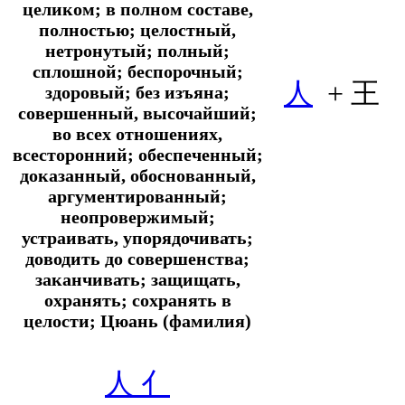
целиком; в полном составе,
полностью; целостный,
нетронутый; полный;
сплошной; беспорочный;
人
+ 王
здоровый; без изъяна;
совершенный, высочайший;
во всех отношениях,
всесторонний; обеспеченный;
доказанный, обоснованный,
аргументированный;
неопровержимый;
устраивать, упорядочивать;
доводить до совершенства;
заканчивать; защищать,
охранять; сохранять в
целости; Цюань (фамилия)
人
亻