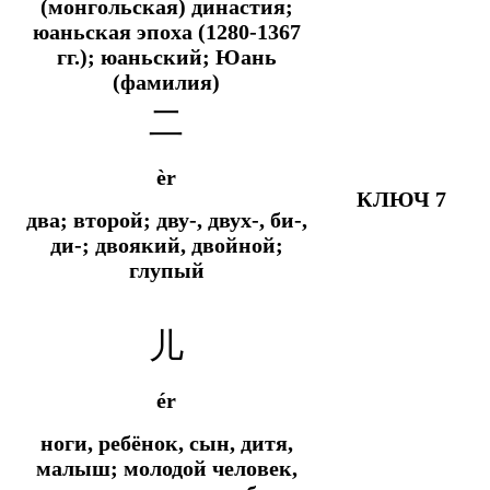
(монгольская) династия;
юаньская эпоха (1280-1367
гг.); юаньский; Юань
(фамилия)
二
èr
КЛЮЧ 7
два; второй; дву-, двух-, би-,
ди-; двоякий, двойной;
глупый
儿
ér
ноги, ребёнок, сын, дитя,
малыш; молодой человек,