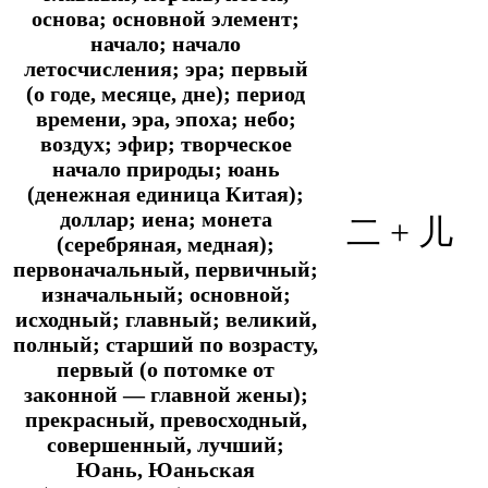
основа; основной элемент;
начало; начало
летосчисления; эра; первый
(о годе, месяце, дне); период
времени, эра, эпоха; небо;
воздух; эфир; творческое
начало природы; юань
(денежная единица Китая);
доллар; иена; монета
二 + 儿
(серебряная, медная);
первоначальный, первичный;
изначальный; основной;
исходный; главный; великий,
полный; старший по возрасту,
первый (о потомке от
законной ― главной жены);
прекрасный, превосходный,
совершенный, лучший;
Юань, Юаньская