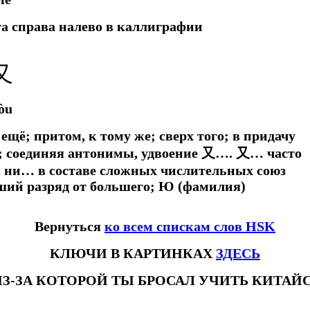
та справа налево в каллиграфии
又
òu
 ещё; притом, к тому же; сверх того; в придачу
ё и; соединяя антонимы, удвоение 又…. 又… часто
, ни… в составе сложных числительных союз
ьший разряд от большего; Ю (фамилия)
Вернуться
ко всем спискам слов HSK
КЛЮЧИ В КАРТИНКАХ
ЗДЕСЬ
ИЗ-ЗА КОТОРОЙ ТЫ БРОСАЛ УЧИТЬ КИТА