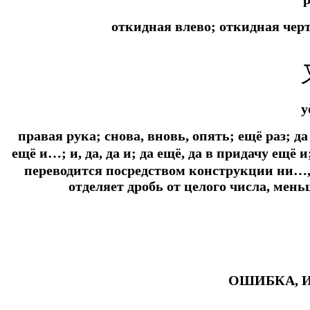
откидная влево; откидная чер
y
правая рука; снова, вновь, опять; ещё раз; да
ещё и…; и, да, да и; да ещё, да в придачу ещ
переводится посредством конструкции ни…
отделяет дробь от целого числа, мен
ОШИБКА, 
#ключикитайскиеиероглиф #разбориероглифанаключи