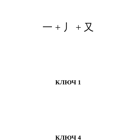
一 + 丿 + 又
КЛЮЧ 1
КЛЮЧ 4