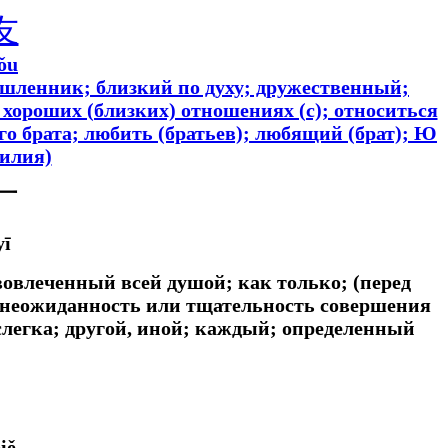
友
ǒu
ышленник; близкий по духу; дружественный;
в хороших (близких) отношениях (с); относиться
о брата; любить (братьев); любящий (брат); Ю
илия)
一
yī
; вовлеченный всей душой;
как только; (перед
 неожиданность или тщательность совершения
слегка;
другой, иной; каждый; определенный
丿
iě