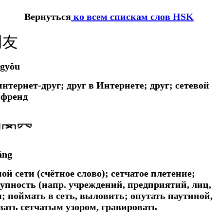
Вернуться
ко всем спискам слов HSK
网友
gyǒu
нтернет-друг; друг в Интернете; друг; сетевой
 френд
罒罓⺳
ǎng
дной сети (счётное слово); сетчатое плетение;
упность (напр. учреждений, предприятий, лиц,
ы; поймать в сеть, выловить; опутать паутиной,
вать сетчатым узором, гравировать