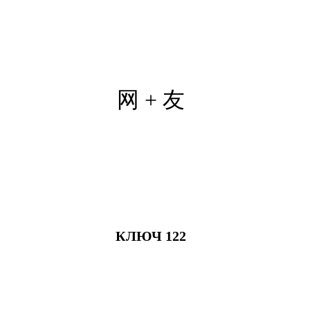
网 + 友
КЛЮЧ 122