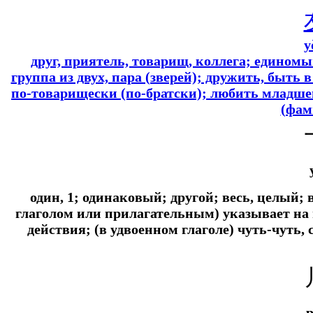
y
друг, приятель, товарищ, коллега; едином
группа из двух, пара (зверей); дружить, быть 
по-товарищески (по-братски); любить младшег
(фам
один, 1; одинаковый; другой; весь, целый
глаголом или прилагательным) указывает на
действия; (в удвоенном глаголе) чуть-чуть, 
p