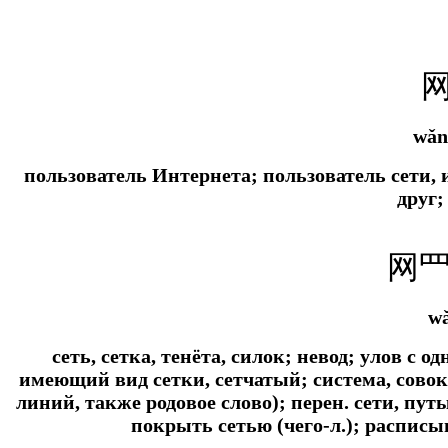
wǎn
пользователь Интернета; пользователь сети, и
друг;
网
w
сеть, сетка, тенёта, силок; невод; улов с о
имеющий вид сетки, сетчатый; система, совок
линий, также родовое слово); перен. сети, пут
покрыть сетью (чего-л.); расписы