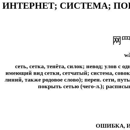
ИНТЕРНЕТ; СИСТЕМА; ПО
网
w
сеть, сетка, тенёта, силок; невод; улов с о
имеющий вид сетки, сетчатый; система, совок
линий, также родовое слово); перен. сети, пут
покрыть сетью (чего-л.); расписы
ОШИБКА, 