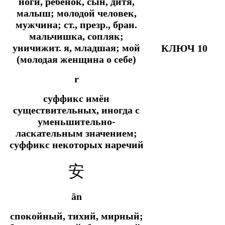
ноги, ребёнок, сын, дитя,
малыш; молодой человек,
мужчина;
ст., презр., бран.
мальчишка, сопляк;
уничижит.
я, младшая; мой
КЛЮЧ 10
(молодая женщина о себе)
r
суффикс имён
существительных, иногда с
уменьшительно-
ласкательным значением;
суффикс некоторых наречий
安
ān
спокойный, тихий, мирный;