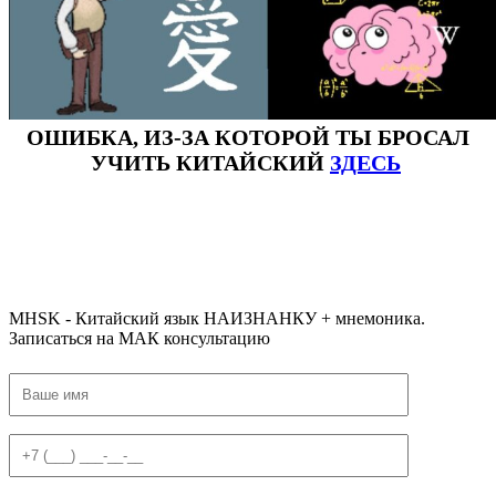
ОШИБКА, ИЗ-ЗА КОТОРОЙ ТЫ БРОСАЛ
УЧИТЬ КИТАЙСКИЙ
ЗДЕСЬ
#ключикитайскиеиероглиф #разбориероглифанаключи
#списоксловhsk1 #списоксловhsk1новыйстандарт #списоксловhsk2 #списоксловhsk2новытандарт #списоксловhsk3
#списоксловhsk3новыйстандарт #списоксловhsk4 #списоксловhsk4новыйстандарт #списоксловhsk5
#списоксловhsk5новыйстандарт #списоксловhsk6 #списоксловhsk6новыйстандар3.0
MHSK - Китайский язык НАИЗНАНКУ + мнемоника.
Записаться на МАК консультацию