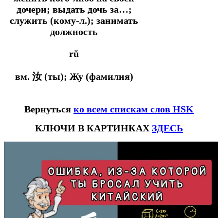
дочери; выдать дочь за…;
служить (кому-л.); занимать
должность
rǔ
вм. 汝 (ты); Жу (фамилия)
Вернуться
ко всем спискам слов HSK
КЛЮЧИ В КАРТИНКАХ
ЗДЕСЬ