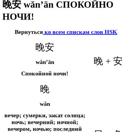
晚安 wǎn’ān СПОКОЙНО
НОЧИ!
Вернуться
ко всем спискам слов HSK
晚安
晚 + 安
wǎn’ān
Спокойной ночи!
晚
wǎn
вечер; сумерки, закат солнца;
ночь; вечерний; ночной;
вечером, ночью; последний