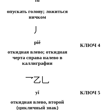
fǔ
опускать голову; ложиться
ничком
丿
piě
КЛЮЧ 4
откидная влево; откидная
черта справа налево в
каллиграфии
乛乙乚
yǐ
КЛЮЧ 5
откидная влево, второй
(цикличный знак)