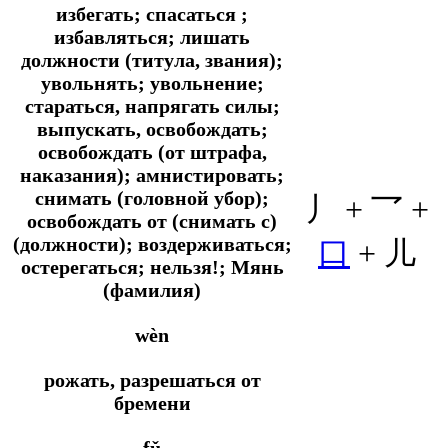
избегать; спасаться ;
избавляться; лишать
должности (титула, звания);
увольнять; увольнение;
стараться, напрягать силы;
выпускать, освобождать;
освобождать (от штрафа,
наказания); амнистировать;
снимать (головной убор);
丿 + 乛 +
освобождать от (снимать с)
(должности); воздерживаться;
口
+ 儿
остерегаться; нельзя!; Мянь
(фамилия)
wèn
рожать, разрешаться от
бремени