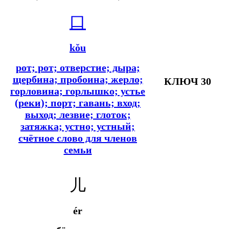
口
kǒu
рот; рот; отверстие; дыра;
щербина; пробоина; жерло;
КЛЮЧ 30
горловина; горлышко; устье
(реки); порт; гавань; вход;
выход; лезвие; глоток;
затяжка; устно; устный;
счётное слово для членов
семьи
儿
ér