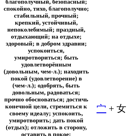
благополучный, безопасный;
спокойно, тихо, благополучно;
стабильный, прочный;
крепкий, устойчивый,
непоколебимый; праздный,
отдыхающий; на отдыхе;
здоровый; в добром здравии;
успокоиться,
умиротвориться; быть
удовлетворённым
(довольным, чем-л.); находить
покой (удовлетворение) в
(чем-л.); одобрять, быть
довольным, радоваться;
прочно обосноваться; достичь
конечной цели, стремиться к
宀
+ 女
своему идеалу; успокоить,
умиротворить; дать покой
(отдых); отложить в сторону,
оставить в покое;