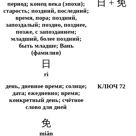
日 +
免
период; конец века (эпохи);
старость; поздний, последний;
время, пора; поздний,
запоздалый; поздно, позднее,
позже, с запозданием;
младший, более поздний;
быть младше; Вань
(фамилия)
日
rì
день, дневное время; солнце;
КЛЮЧ 72
дата; ежедневно; время;
конкретный день; счётное
слово для дней
免
miǎn