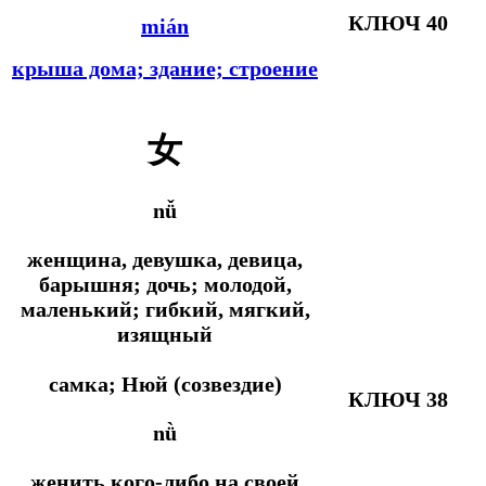
КЛЮЧ 40
mián
крыша дома; здание; строение
女
nǚ
женщина, девушка, девица,
барышня; дочь; молодой,
маленький; гибкий, мягкий,
изящный
самка; Нюй (созвездие)
КЛЮЧ 38
nǜ
женить кого-либо на своей