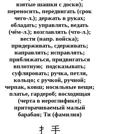
взятые шашки с доски);
переносить, передвигать (срок
чего-л.); держать в руках;
обладать; управлять, ведать
(чём-л.); возглавлять (что-л.);
вести (напр. войска);
придерживать, сдерживать;
направлять; исправлять;
приближаться, придвигаться
вплотную; подсказывать;
суфлировать; ручка, петля,
кольцо; с ручкой, ручной;
черпак, ковш; носильные вещи;
платье, гардероб; восходящая
(черта в иероглифике);
приторачиваемый малый
барабан; Ти (фамилия)
扌 手