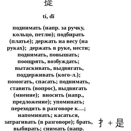
提
tí, dī
поднимать (напр. за ручку,
кольцо, петлю); подбирать
(платье); держать на весу (на
руках); держать в руке, нести;
поднимать, повышать;
поощрять, возбуждать;
вытаскивать, выдвигать,
поддерживать (кого-л.);
помогать, спасать; поднимать,
ставить (вопрос), выдвигать
(мнение); вносить (напр.,
предложение); упоминать;
переходить в разговоре к…;
напоминать; касаться,
扌+ 是
затрагивать (в разговоре); брать,
выбирать; снимать (напр.