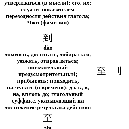
утверждаться (в мысли); его, их;
служит показателем
переходности действия глагола;
Чжи (фамилия)
到
dào
доходить, достигать, добираться;
уезжать, отправляться;
внимательный,
至 +
刂
предусмотрительный;
прибывать; приходить,
наступать (о времени); до, к, в,
на, вплоть до; глагольный
суффикс, указывающий на
достижение результата действия
至
zhì