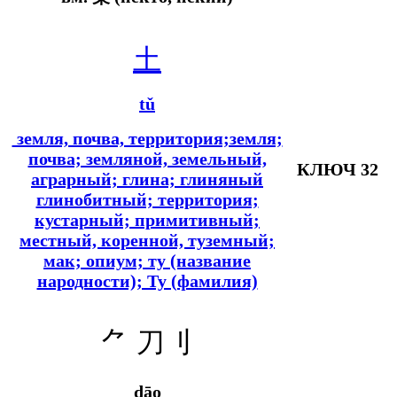
土
tǔ
земля, почва, территория;земля;
почва; земляной, земельный,
КЛЮЧ 32
аграрный; глина; глиняный
глинобитный; территория;
кустарный; примитивный;
местный, коренной, туземный;
мак; опиум; ту (название
народности); Ту (фамилия)
⺈
刀刂
dāo