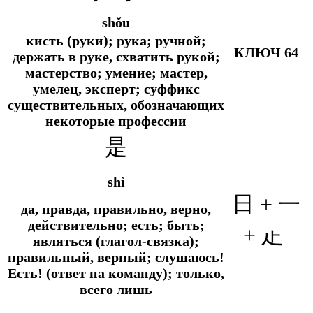
shǒu
кисть (руки); рука; ручной;
КЛЮЧ 64
держать в руке, схватить рукой;
мастерство; умение; мастер,
умелец, эксперт; суффикс
существительных, обозначающих
некоторые профессии
是
shì
日 + 一
да, правда, правильно, верно,
действительно; есть; быть;
+ 龰
являться (глагол-связка);
правильный, верный; слушаюсь!
Есть! (ответ на команду); только,
всего лишь