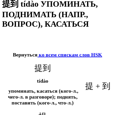
提到 tídào УПОМИНАТЬ,
ПОДНИМАТЬ (НАПР.,
ВОПРОС), КАСАТЬСЯ
Вернуться
ко всем спискам слов HSK
提到
tídào
提 + 到
упоминать, касаться (кого-л.,
чего-л. в разговоре); поднять,
поставить (кого-л., что-л.)