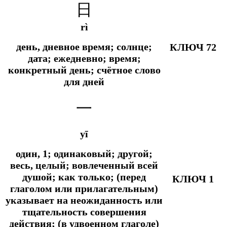
日
rì
день, дневное время; солнце;
КЛЮЧ 72
дата; ежедневно; время;
конкретный день; счётное слово
для дней
一
yī
один, 1; одинаковый; другой;
весь, целый; вовлеченный всей
душой;
как только; (перед
КЛЮЧ 1
глаголом или прилагательным)
указывает на неожиданность или
тщательность совершения
действия; (в удвоенном глаголе)