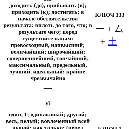
доходить (до), прибывать (в);
приходить (к); достигать; в
КЛЮЧ 133
начале обстоятельства
результата: вплоть до того, что; в
一 + 厶
результате чего; перед
существительным:
+
土
превосходный, наивысший;
величайший; широчайший;
совершеннейший, тончайший;
максимальный, предельный,
лучший, идеальный; крайне,
чрезвычайно
一
yī
один, 1; одинаковый; другой;
весь, целый; вовлеченный всей
душой;
как только; (перед
КЛЮЧ 1