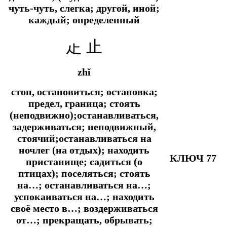
чуть-чуть, слегка;
другой, иной;
каждый; определенный
龰 止
zhǐ
стоп, остановиться; остановка;
предел, граница; стоять
(неподвижно);останавливаться,
задерживаться; неподвижный,
стоячий;останавливаться на
ночлег (на отдых); находить
КЛЮЧ 77
пристанище; садиться (о
птицах); поселяться; стоять
на…; останавливаться на…;
успокаиваться на…; находить
своё место в…; воздерживаться
от…; прекращать, обрывать;