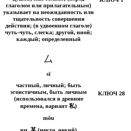
глаголом или прилагательным)
указывает на неожиданность или
тщательность совершения
действия; (в удвоенном глаголе)
чуть-чуть, слегка;
другой, иной;
каждый; определенный
厶
sī
частный, личный; быть
эгоистичным, быть личным
КЛЮЧ 28
(использовался в древние
времена, вариант 私)
mǒu
вм.
某 (некто, некий)