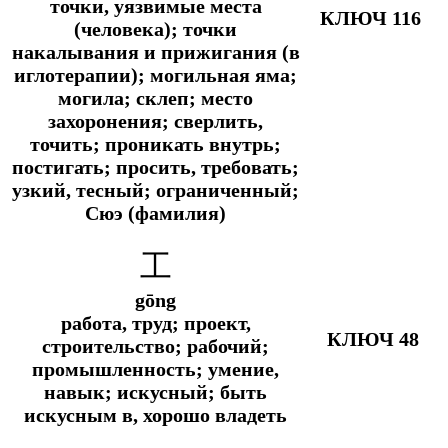
точки, уязвимые места
КЛЮЧ 116
(человека); точки
накалывания и прижигания (в
иглотерапии); могильная яма;
могила; склеп; место
захоронения; сверлить,
точить; проникать внутрь;
постигать; просить, требовать;
узкий, тесный; ограниченный;
Сюэ (фамилия)
工
gōng
работа, труд; проект,
КЛЮЧ 48
строительство; рабочий;
промышленность; умение,
навык; искусный; быть
искусным в, хорошо владеть