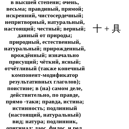
в высшей степени; очень,
весьма; правдивый, прямой;
искренний, чистосердечный;
непритворный, натуральный,
十
+
具
настоящий; честный; верный;
данный от природы;
природный, естественный,
натуральный; прирожденный,
врождённый; изначально
присущий; чёткий, ясный;
отчётливый (также конечный
компонент-модификатор
результативных глаголов);
поистине; в (на) самом деле,
действительно, по правде,
прямо -таки; правда, истина;
истинность; подлинный
(настоящий, натуральный)
вид; натура; подлинник,
оригинал; даос. филос. и рел.