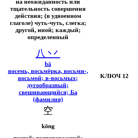
на неожиданность или
тщательность совершения
действия; (в удвоенном
глаголе) чуть-чуть, слегка;
другой, иной; каждый;
определенный
八
丷
bā
восемь, восьмёрка, восьми-,
КЛЮЧ 12
восьмой; в-восьмых
;
дугообразный;
свешивающийся; Ба
(фамилия)
空
kōng
пустой; пустопорожний;