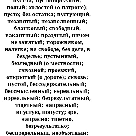
полый; холостой (о патроне);
пусто; без остатка; пустующий,
незанятый; незаполненный;
бланковый; свободный,
вакантный: праздный, ничем
не занятый; порожняком,
налегке; на свободе, без дела, в
безделье; пустынный,
безлюдный (о местности);
сквозной; проезжий,
открытый (о дороге); сквозь;
пустой, бессодержательный;
бессмысленный; нереальный;
ирреальный; безрезультатный,
тщетный; напрасный;
впустую, попусту; зря,
напрасно; тщетно,
безрезультатно;
беспредельный, необъятный;