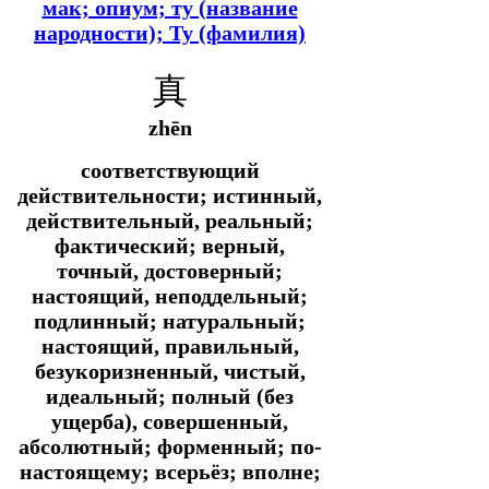
мак; опиум; ту (название
народности); Ту (фамилия)
真
zhēn
соответствующий
действительности; истинный,
действительный, реальный;
фактический; верный,
точный, достоверный;
настоящий, неподдельный;
подлинный; натуральный;
настоящий, правильный,
безукоризненный, чистый,
идеальный; полный (без
ущерба), совершенный,
абсолютный; форменный; по-
настоящему; всерьёз; вполне;