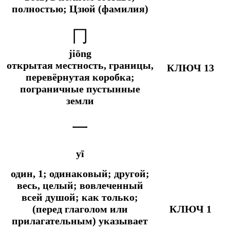
полностью; Цзюй (фамилия)
冂
jiōng
открытая местность, границы,
КЛЮЧ 13
перевёрнутая коробка;
пограничные пустынные
земли
一
yī
один, 1; одинаковый; другой;
весь, целый; вовлеченный
всей душой;
как только;
(перед глаголом или
КЛЮЧ 1
прилагательным) указывает