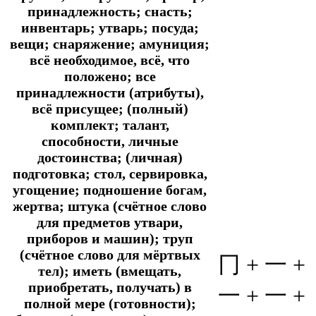
принадлежность; снасть;
инвентарь; утварь; посуда;
вещи; снаряжение; амуниция;
всё необходимое, всё, что
положено; все
принадлежности (атрибуты),
всё присущее; (полный)
комплект; талант,
способности, личные
достоинства; (личная)
подготовка; стол, сервировка,
угощение; подношение богам,
жертва; штука (счётное слово
для предметов утвари,
приборов и машин); труп
(счётное слово для мёртвых
冂 + 一 +
тел); иметь (вмещать,
приобретать, получать) в
一 + 一 +
полной мере (готовности);