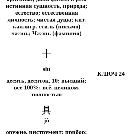
истинная сущность, природа;
естество; естественная
личность; чистая душа; кит.
каллигр. стиль (письмо)
чжэнь; Чжэнь (фамилия)
十
shí
КЛЮЧ 24
десять, десяток, 10; высший;
все 100%; всё, целиком,
полностью
具
jù
оружие, инструмент; прибор;