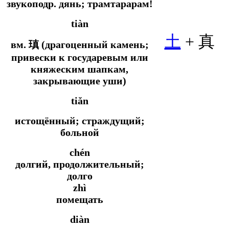
звукоподр.
дянь; трамтарарам!
tiàn
土
+ 真
вм.
瑱 (драгоценный камень;
привески к государевым или
княжеским шапкам,
закрывающие уши)
tiǎn
истощённый; страждущий;
больной
chén
долгий, продолжительный;
долго
zhì
помещать
diàn