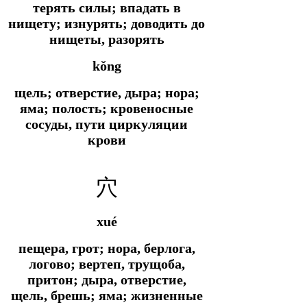
терять силы; впадать в
нищету; изнурять; доводить до
нищеты, разорять
kǒng
щель; отверстие, дыра; нора;
яма; полость; кровеносные
сосуды, пути циркуляции
крови
穴
xué
пещера, грот; нора, берлога,
логово; вертеп, трущоба,
притон; дыра, отверстие,
щель, брешь; яма; жизненные