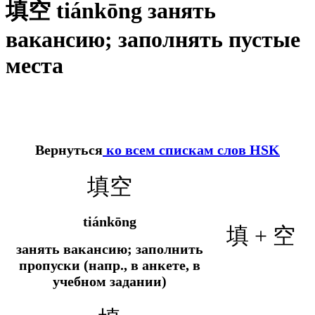
填空 tiánkōng занять
вакансию; заполнять пустые
места
Вернуться
ко всем спискам слов HSK
填空
tiánkōng
填 + 空
занять вакансию; заполнить
пропуски (напр., в анкете, в
учебном задании)