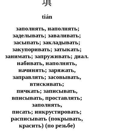
填
tián
заполнять, наполнять;
заделывать; заваливать;
засыпать; закладывать;
закупоривать; затыкать;
занимать; запруживать;
диал.
набивать, наполнять,
начинять; заряжать,
заправлять; засовывать,
втискивать;
пичкать; записывать,
вписывать, проставлять;
заполнять,
писать; инкрустировать;
расписывать (покрывать,
красить) (по резьбе)