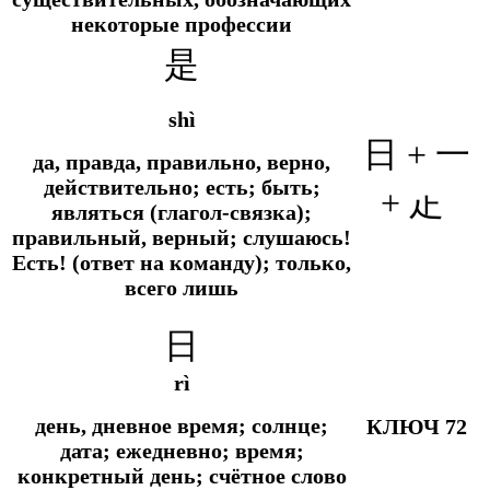
некоторые профессии
是
shì
日 + 一
да, правда, правильно, верно,
действительно; есть; быть;
+ 龰
являться (глагол-связка);
правильный, верный; слушаюсь!
Есть! (ответ на команду); только,
всего лишь
日
rì
день, дневное время; солнце;
КЛЮЧ 72
дата; ежедневно; время;
конкретный день; счётное слово