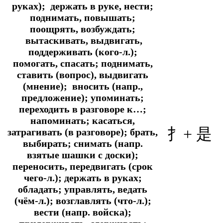
руках); держать в руке, нести;
поднимать, повышать;
поощрять, возбуждать;
вытаскивать, выдвигать,
поддерживать (кого-л.);
помогать, спасать; поднимать,
ставить (вопрос), выдвигать
(мнение); вносить (напр.,
предложение); упоминать;
переходить в разговоре к…;
напоминать; касаться,
扌+ 是
затрагивать (в разговоре); брать,
выбирать; снимать (напр.
взятые шашки с доски);
переносить, передвигать (срок
чего-л.); держать в руках;
обладать; управлять, ведать
(чём-л.); возглавлять (что-л.);
вести (напр. войска);