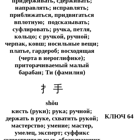
придерживать, сдерживать;
направлять; исправлять;
приближаться, придвигаться
вплотную; подсказывать;
суфлировать; ручка, петля,
кольцо; с ручкой, ручной;
черпак, ковш; носильные вещи;
платье, гардероб; восходящая
(черта в иероглифике);
приторачиваемый малый
барабан; Ти (фамилия)
扌 手
shǒu
кисть (руки); рука; ручной;
КЛЮЧ 64
держать в руке, схватить рукой;
мастерство; умение; мастер,
умелец, эксперт; суффикс
существительных, обозначающих