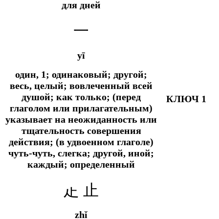
для дней
一
yī
один, 1; одинаковый; другой;
весь, целый; вовлеченный всей
душой;
как только; (перед
КЛЮЧ 1
глаголом или прилагательным)
указывает на неожиданность или
тщательность совершения
действия; (в удвоенном глаголе)
чуть-чуть, слегка;
другой, иной;
каждый; определенный
龰 止
zhǐ