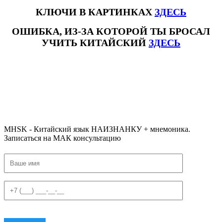
КЛЮЧИ В КАРТИНКАХ
ЗДЕСЬ
ОШИБКА, ИЗ-ЗА КОТОРОЙ ТЫ БРОСАЛ
УЧИТЬ КИТАЙСКИЙ
ЗДЕСЬ
#ключикитайскиеиероглиф #разбориероглифанаключи
#списоксловhsk1 #списоксловhsk1новыйстандарт #списоксловhsk2 #списоксловhsk2новытандарт #списоксловhsk3
#списоксловhsk3новыйстандарт #списоксловhsk4 #списоксловhsk4новыйстандарт #списоксловhsk5
#списоксловhsk5новыйстандарт #списоксловhsk6 #списоксловhsk6новыйстандар3.0
MHSK - Китайский язык НАИЗНАНКУ + мнемоника.
Записаться на МАК консультацию