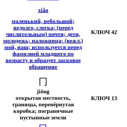
xiǎo
маленький, небольшой;
недолго, слегка; (перед
КЛЮЧ 42
числительным) почти; дети,
молодежь; наложница; (вежл.)
мой, наш; используется перед
фамилией младшего по
возрасту и образует ласковое
обращение
冂
jiōng
открытая местность,
КЛЮЧ 13
границы, перевёрнутая
коробка; пограничные
пустынные земли