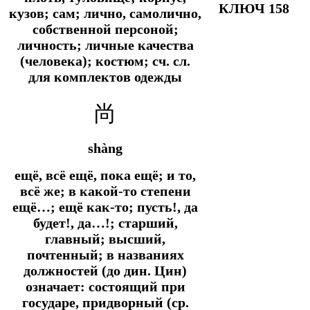
КЛЮЧ 158
кузов; сам; лично, самолично,
собственной персоной;
личность; личные качества
(человека); костюм; сч. сл.
для комплектов одежды
尚
shàng
ещё, всё ещё, пока ещё; и то,
всё же; в какой-то степени
ещё…; ещё как-то; пусть!, да
будет!, да…!; старший,
главный; высший,
почтенный; в названиях
должностей (до дин. Цин)
означает: состоящий при
государе, придворный (ср.