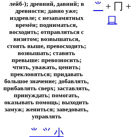
лейб-); древний, давний; в
⺌
+
冂 +
древности; давно уже;
口
издревле; с незапамятных
времён; подниматься,
восходить; отправляться с
визитом; возвышаться,
стоять выше, превосходить;
возвышать; ставить
превыше: превозносить;
чтить, уважать, ценить;
преклоняться; придавать
большое значение; добавлять,
прибавлять сверх; заставлять,
принуждать; помогать,
оказывать помощь; выходить
замуж; жениться; заведовать,
управлять
⺌
⺍
小