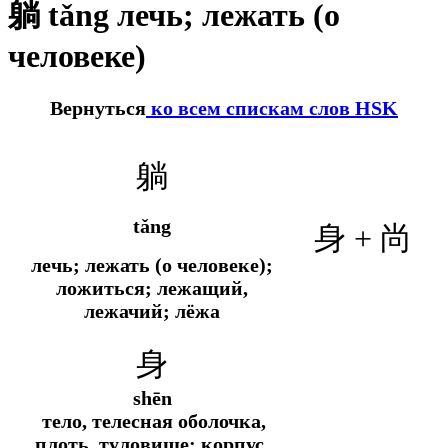
躺 tǎng лечь; лежать (о
человеке)
Вернуться
ко всем спискам слов HSK
躺
tǎng
身 + 尚
лечь; лежать (о человеке);
ложиться; лежащий,
лежачий; лёжа
身
shēn
тело, телесная оболочка,
плоть, туловище; корпус,