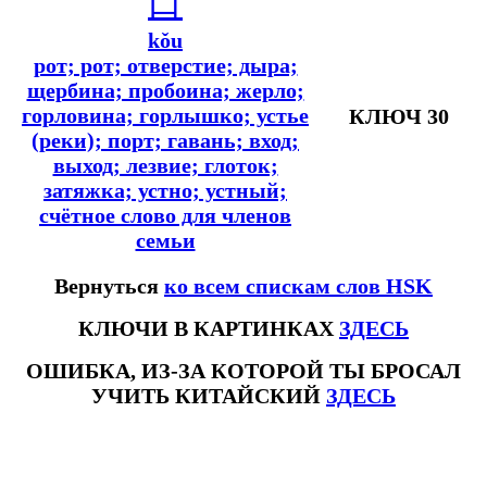
口
kǒu
рот; рот; отверстие; дыра;
щербина; пробоина; жерло;
горловина; горлышко; устье
КЛЮЧ 30
(реки); порт; гавань; вход;
выход; лезвие; глоток;
затяжка; устно; устный;
счётное слово для членов
семьи
Вернуться
ко всем спискам слов HSK
КЛЮЧИ В КАРТИНКАХ
ЗДЕСЬ
ОШИБКА, ИЗ-ЗА КОТОРОЙ ТЫ БРОСАЛ
УЧИТЬ КИТАЙСКИЙ
ЗДЕСЬ
#ключикитайскиеиероглиф #разбориероглифанаключи
#списоксловhsk1 #списоксловhsk1новыйстандарт #списоксловhsk2 #списоксловhsk2новытандарт #списоксловhsk3